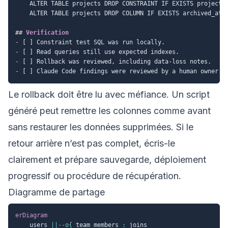
    ALTER TABLE projects DROP CONSTRAINT IF EXISTS projects_
    ALTER TABLE projects DROP COLUMN IF EXISTS archived_at;

##
 Verification
-
-
-
-
Le rollback doit être lu avec méfiance. Un script
généré peut remettre les colonnes comme avant
sans restaurer les données supprimées. Si le
retour arrière n’est pas complet, écris-le
clairement et prépare sauvegarde, déploiement
progressif ou procédure de récupération.
Diagramme de partage
erDiagram
    users 
||--o{
 team_members 
:
 joins
