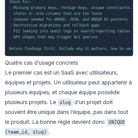
Check for:

- Missing primary keys, foreign keys, unique constraints, an
- status or role columns that are too loose

- Indexes needed for WHERE, JOIN, and ORDER BY patterns

- Destructive migrations and rollback gaps

- PII leaking into audit logs or search/reporting tables

- API shapes that may trigger N+1 queries

Return findings first. Include why it matters, how to verif
Quatre cas d’usage concrets
Le premier cas est un SaaS avec utilisateurs,
équipes et projets. Un utilisateur peut appartenir à
plusieurs équipes, et chaque équipe possède
plusieurs projets. Le
d’un projet doit
slug
souvent être unique dans l’équipe, pas dans tout
le produit. La bonne règle devient donc
UNIQUE
.
(team_id, slug)