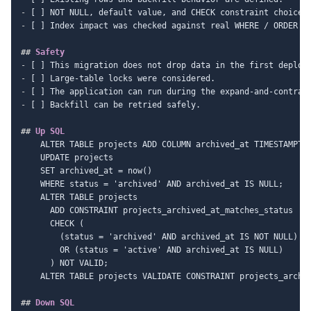
-
-
 [ ] Index impact was checked against real WHERE / ORDER BY
##
 Safety
-
-
-
-
 [ ] Backfill can be retried safely.

##
 Up SQL
    ALTER TABLE projects ADD COLUMN archived_at TIMESTAMPTZ;
    UPDATE projects

    SET archived_at = now()

    WHERE status = 'archived' AND archived_at IS NULL;

    ALTER TABLE projects

      ADD CONSTRAINT projects_archived_at_matches_status

      CHECK (

        (status = 'archived' AND archived_at IS NOT NULL)

        OR (status = 'active' AND archived_at IS NULL)

      ) NOT VALID;

    ALTER TABLE projects VALIDATE CONSTRAINT projects_archiv
##
 Down SQL