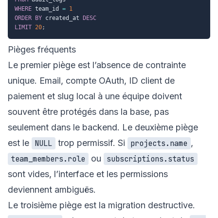
WHERE
 team_id 
=
1
ORDER
BY
 created_at 
DESC
LIMIT
20
;
Pièges fréquents
Le premier piège est l’absence de contrainte
unique. Email, compte OAuth, ID client de
paiement et slug local à une équipe doivent
souvent être protégés dans la base, pas
seulement dans le backend. Le deuxième piège
est le
trop permissif. Si
,
NULL
projects.name
ou
team_members.role
subscriptions.status
sont vides, l’interface et les permissions
deviennent ambiguës.
Le troisième piège est la migration destructive.