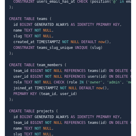
CONSTRAINT
 users_email_has_at 
CHECK
(
position
(
'@'
in
 emai
)
;
CREATE
TABLE
 teams 
(
  id 
BIGINT
 GENERATED ALWAYS 
AS
IDENTITY
PRIMARY
KEY
,
  name 
TEXT
NOT
NULL
,
  slug 
TEXT
NOT
NULL
,
  created_at TIMESTAMPTZ 
NOT
NULL
DEFAULT
now
(
)
,
CONSTRAINT
 teams_slug_unique 
UNIQUE
(
slug
)
)
;
CREATE
TABLE
 team_members 
(
  team_id 
BIGINT
NOT
NULL
REFERENCES
 teams
(
id
)
ON
DELETE
CA
  user_id 
BIGINT
NOT
NULL
REFERENCES
 users
(
id
)
ON
DELETE
CA
  role 
TEXT
NOT
NULL
CHECK
(
role 
IN
(
'owner'
,
'admin'
,
'mem
  joined_at TIMESTAMPTZ 
NOT
NULL
DEFAULT
now
(
)
,
PRIMARY
KEY
(
team_id
,
 user_id
)
)
;
CREATE
TABLE
 projects 
(
  id 
BIGINT
 GENERATED ALWAYS 
AS
IDENTITY
PRIMARY
KEY
,
  team_id 
BIGINT
NOT
NULL
REFERENCES
 teams
(
id
)
ON
DELETE
CA
  name 
TEXT
NOT
NULL
,
  slug 
TEXT
NOT
NULL
,