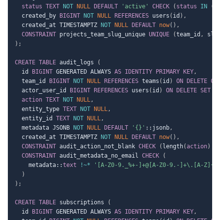
status
TEXT
NOT
NULL
DEFAULT
'active'
CHECK
(
status
IN
(
'
  created_by 
BIGINT
NOT
NULL
REFERENCES
 users
(
id
)
,
  created_at TIMESTAMPTZ 
NOT
NULL
DEFAULT
now
(
)
,
CONSTRAINT
 projects_team_slug_unique 
UNIQUE
(
team_id
,
 slu
)
;
CREATE
TABLE
 audit_logs 
(
  id 
BIGINT
 GENERATED ALWAYS 
AS
IDENTITY
PRIMARY
KEY
,
  team_id 
BIGINT
NOT
NULL
REFERENCES
 teams
(
id
)
ON
DELETE
CA
  actor_user_id 
BIGINT
REFERENCES
 users
(
id
)
ON
DELETE
SET
N
action
TEXT
NOT
NULL
,
  entity_type 
TEXT
NOT
NULL
,
  entity_id 
TEXT
NOT
NULL
,
  metadata JSONB 
NOT
NULL
DEFAULT
'{}'
::jsonb
,
  created_at TIMESTAMPTZ 
NOT
NULL
DEFAULT
now
(
)
,
CONSTRAINT
 audit_action_not_blank 
CHECK
(
length
(
action
)
>
CONSTRAINT
 audit_metadata_no_email 
CHECK
(
    metadata::
text
!
~
*
'[A-Z0-9._%+-]+@[A-Z0-9.-]+\.[A-Z]{2
)
)
;
CREATE
TABLE
 subscriptions 
(
  id 
BIGINT
 GENERATED ALWAYS 
AS
IDENTITY
PRIMARY
KEY
,