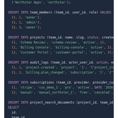
(
'Northstar Apps'
,
'northstar'
)
;
INSERT
INTO
 team_members 
(
team_id
,
 user_id
,
 role
)
VALUES
(
1
,
1
,
'owner'
)
,
(
1
,
2
,
'admin'
)
,
(
2
,
3
,
'owner'
)
;
INSERT
INTO
 projects 
(
team_id
,
 name
,
 slug
,
status
,
 created_
(
1
,
'Schema Review'
,
'schema-review'
,
'active'
,
1
)
,
(
1
,
'Billing Console'
,
'billing-console'
,
'active'
,
2
)
,
(
2
,
'Customer Portal'
,
'customer-portal'
,
'active'
,
3
)
;
INSERT
INTO
 audit_logs 
(
team_id
,
 actor_user_id
,
action
,
 ent
(
1
,
1
,
'project.created'
,
'project'
,
'1'
,
'{"project_slug
(
1
,
2
,
'billing.plan_changed'
,
'subscription'
,
'1'
,
'{"fr
INSERT
INTO
 subscriptions 
(
team_id
,
 provider
,
 provider_cust
(
1
,
'stripe'
,
'cus_demo_1'
,
'pro'
,
'active'
,
DATE
'2026-0
(
2
,
'manual'
,
'manual_northstar_1'
,
'free'
,
'canceled'
,
N
INSERT
INTO
 project_search_documents 
(
project_id
,
 team_id
,
 
SELECT
  id
,
  team_id
,