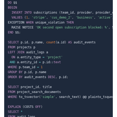
DO
BEGIN
INSERT
INTO
 subscriptions 
(
team_id
,
 provider
,
 provider_cu
VALUES
(
1
,
'stripe'
,
'cus_demo_2'
,
'business'
,
'active'
,
EXCEPTION 
WHEN
 unique_violation 
THEN
  RAISE NOTICE 
'OK second open subscription blocked: %'
,
 SQ
END
 $$
;
SELECT
 p
.
id
,
 p
.
name
,
count
(
a
.
id
)
AS
FROM
LEFT
JOIN
 audit_logs a

ON
 a
.
entity_type 
=
'project'
AND
 a
.
entity_id 
=
 p
.
id::
text
WHERE
 p
.
team_id 
=
1
GROUP
BY
 p
.
id
,
 p
.
ORDER
BY
 audit_events 
DESC
,
 p
.
id
;
SELECT
 project_id
,
FROM
WHERE
 to_tsvector
(
'simple'
,
 search_text
)
 @@ plainto_tsquery
EXPLAIN
(
COSTS 
OFF
)
SELECT
*
FROM