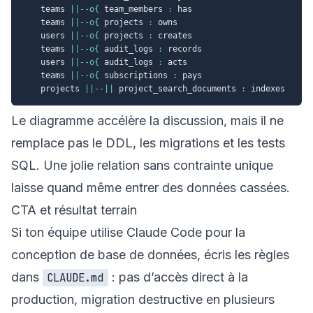
    teams 
||--o{
 team_members 
:
 has

    teams 
||--o{
 projects 
:
 owns

    users 
||--o{
 projects 
:
 creates

    teams 
||--o{
 audit_logs 
:
 records

    users 
||--o{
 audit_logs 
:
 acts

    teams 
||--o{
 subscriptions 
:
 pays

    projects 
||--||
 project_search_documents 
:
Le diagramme accélère la discussion, mais il ne
remplace pas le DDL, les migrations et les tests
SQL. Une jolie relation sans contrainte unique
laisse quand même entrer des données cassées.
CTA et résultat terrain
Si ton équipe utilise Claude Code pour la
conception de base de données, écris les règles
dans
: pas d’accès direct à la
CLAUDE.md
production, migration destructive en plusieurs