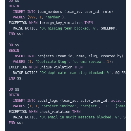
DO
BEGIN
INSERT
INTO
 team_members 
(
team_id
,
 user_id
,
 role
)
VALUES
(
999
,
1
,
'member'
)
;
EXCEPTION 
WHEN
 foreign_key_violation 
THEN
  RAISE NOTICE 
'OK missing team blocked: %'
,
 SQLERRM
;
END
 $$
;
DO
BEGIN
INSERT
INTO
 projects 
(
team_id
,
 name
,
 slug
,
 created_by
)
VALUES
(
1
,
'Duplicate Slug'
,
'schema-review'
,
1
)
;
EXCEPTION 
WHEN
 unique_violation 
THEN
  RAISE NOTICE 
'OK duplicate team slug blocked: %'
,
 SQLERRM
END
 $$
;
DO
BEGIN
INSERT
INTO
 audit_logs 
(
team_id
,
 actor_user_id
,
action
,
 e
VALUES
(
1
,
1
,
'project.invited'
,
'project'
,
'1'
,
'{"email
EXCEPTION 
WHEN
 check_violation 
THEN
  RAISE NOTICE 
'OK email in audit metadata blocked: %'
,
 SQL
END
 $$
;