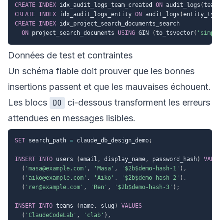
CREATE
INDEX
 idx_audit_logs_team_created 
ON
 audit_logs
(
team
CREATE
INDEX
 idx_audit_logs_entity 
ON
 audit_logs
(
entity_typ
CREATE
INDEX
 idx_project_search_documents_search

ON
 project_search_documents 
USING
 GIN 
(
to_tsvector
(
'simpl
Données de test et contraintes
Un schéma fiable doit prouver que les bonnes
insertions passent et que les mauvaises échouent.
Les blocs
ci-dessous transforment les erreurs
DO
attendues en messages lisibles.
SET
 search_path 
=
 claude_db_design_demo
;
INSERT
INTO
 users 
(
email
,
 display_name
,
 password_hash
)
VALU
(
'masa@example.com'
,
'Masa'
,
'$2b$demo-hash-1'
)
,
(
'aiko@example.com'
,
'Aiko'
,
'$2b$demo-hash-2'
)
,
(
'ren@example.com'
,
'Ren'
,
'$2b$demo-hash-3'
)
;
INSERT
INTO
 teams 
(
name
,
 slug
)
VALUES
(
'ClaudeCodeLab'
,
'clab'
)
,