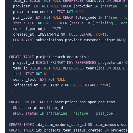
  team_id 
BIGINT
NOT
NULL
REFERENCES
 teams
(
id
)
ON
DELETE
CA
  provider 
TEXT
NOT
NULL
CHECK
(
provider 
IN
(
'stripe'
,
'man
  provider_customer_id 
TEXT
NOT
NULL
,
  plan_code 
TEXT
NOT
NULL
CHECK
(
plan_code 
IN
(
'free'
,
'pro
status
TEXT
NOT
NULL
CHECK
(
status
IN
(
'trialing'
,
'activ
  current_period_end 
DATE
,
  created_at TIMESTAMPTZ 
NOT
NULL
DEFAULT
now
(
)
,
CONSTRAINT
 subscriptions_provider_customer_unique 
UNIQUE
)
;
CREATE
TABLE
 project_search_documents 
(
  project_id 
BIGINT
PRIMARY
KEY
REFERENCES
 projects
(
id
)
ON
  team_id 
BIGINT
NOT
NULL
REFERENCES
 teams
(
id
)
ON
DELETE
CA
  title 
TEXT
NOT
NULL
,
  search_text 
TEXT
NOT
NULL
,
  refreshed_at TIMESTAMPTZ 
NOT
NULL
DEFAULT
now
(
)
)
;
CREATE
UNIQUE
INDEX
 subscriptions_one_open_per_team

ON
 subscriptions
(
team_id
)
WHERE
status
IN
(
'trialing'
,
'active'
,
'past_due'
)
;
CREATE
INDEX
 idx_team_members_user_id 
ON
 team_members
(
user_
CREATE
INDEX
 idx_projects_team_status_created 
ON
 projects
(
t