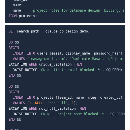
  name
,
  name 
||
' project notes for database design, billing, aud
FROM
 projects
;
SET
 search_path 
=
 claude_db_design_demo
;
DO
BEGIN
INSERT
INTO
 users 
(
email
,
 display_name
,
 password_hash
)
VALUES
(
'masa@example.com'
,
'Duplicate Masa'
,
'$2b$demo-h
EXCEPTION 
WHEN
 unique_violation 
THEN
  RAISE NOTICE 
'OK duplicate email blocked: %'
,
 SQLERRM
;
END
 $$
;
DO
BEGIN
INSERT
INTO
 projects 
(
team_id
,
 name
,
 slug
,
 created_by
)
VALUES
(
1
,
NULL
,
'bad-null'
,
1
)
;
EXCEPTION 
WHEN
 not_null_violation 
THEN
  RAISE NOTICE 
'OK NULL project name blocked: %'
,
 SQLERRM
;
END
 $$
;