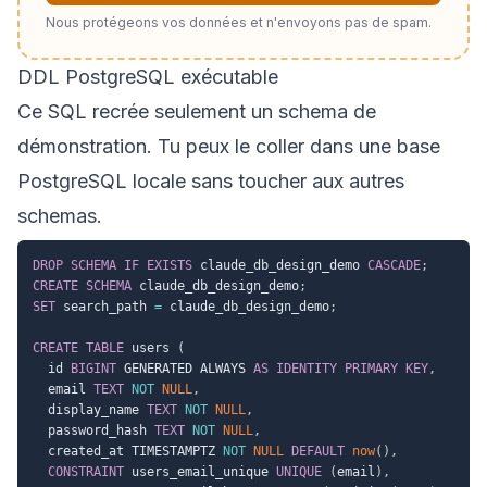
Nous protégeons vos données et n'envoyons pas de spam.
DDL PostgreSQL exécutable
Ce SQL recrée seulement un schema de
démonstration. Tu peux le coller dans une base
PostgreSQL locale sans toucher aux autres
schemas.
DROP
SCHEMA
IF
EXISTS
 claude_db_design_demo 
CASCADE
;
CREATE
SCHEMA
 claude_db_design_demo
;
SET
 search_path 
=
 claude_db_design_demo
;
CREATE
TABLE
 users 
(
  id 
BIGINT
 GENERATED ALWAYS 
AS
IDENTITY
PRIMARY
KEY
,
  email 
TEXT
NOT
NULL
,
  display_name 
TEXT
NOT
NULL
,
  password_hash 
TEXT
NOT
NULL
,
  created_at TIMESTAMPTZ 
NOT
NULL
DEFAULT
now
(
)
,
CONSTRAINT
 users_email_unique 
UNIQUE
(
email
)
,