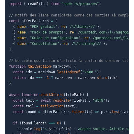
import
{
 readFile 
}
from
"node:fs/promises"
;
// Motifs des liens considérés comme des sorties (à complét
const
 offerPatterns 
=
[
{
name
:
"PDF gratuit"
,
re
:
/
\/thanks\/
/
}
,
{
name
:
"Pack de prompts"
,
re
:
/
gumroad\.com\/l\/huqrgo
/
{
name
:
"Guide de configuration"
,
re
:
/
gumroad\.com\/l\/c
{
name
:
"Consultation"
,
re
:
/
\/training\/
/
}
,
]
;
// Ne cible que la fin d'article (à partir du dernier titre
function
tailSection
(
markdown
)
{
const
 idx 
=
 markdown
.
lastIndexOf
(
"\n## "
)
;
return
 idx 
===
-
1
?
 markdown 
:
 markdown
.
slice
(
idx
)
;
}
async
function
checkOffers
(
filePath
)
{
const
 text 
=
await
readFile
(
filePath
,
"utf8"
)
;
const
 tail 
=
tailSection
(
text
)
;
const
 found 
=
 offerPatterns
.
filter
(
(
p
)
=>
 p
.
re
.
test
(
tail
)
if
(
found
.
length 
===
0
)
{
    console
.
log
(
`
⚠ 
${
filePath
}
 : aucune sortie. Article san