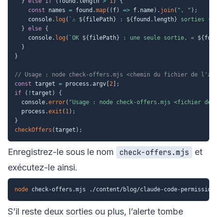
}
else
if
(
found
.
length 
>
1
)
{
const
 names 
=
 found
.
map
(
(
f
)
=>
 f
.
name
)
.
join
(
", "
)
;
    console
.
log
(
`
⚠ 
${
filePath
}
 : 
${
found
.
length
}
 sorties (
$
}
else
{
    console
.
log
(
`
OK 
${
filePath
}
 : une seule sortie, « 
${
fou
}
}
// Usage : node check-offers.mjs <chemin du fichier de l'ar
const
 target 
=
 process
.
argv
[
2
]
;
if
(
!
target
)
{
  console
.
error
(
"Usage : node check-offers.mjs <fichier de 
  process
.
exit
(
1
)
;
}
checkOffers
(
target
)
;
Enregistrez-le sous le nom
et
check-offers.mjs
exécutez-le ainsi.
node
S’il reste deux sorties ou plus, l’alerte tombe