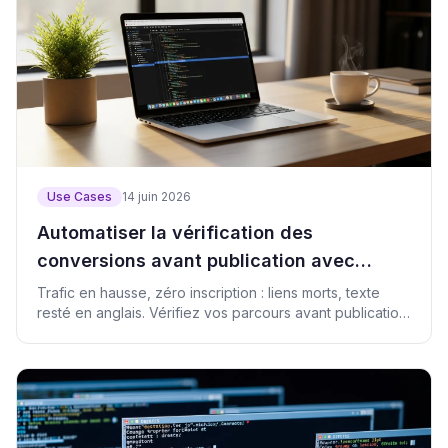
Use Cases
14 juin 2026
Automatiser la vérification des
conversions avant publication avec
Claude Code
Trafic en hausse, zéro inscription : liens morts, texte
resté en anglais. Vérifiez vos parcours avant publication
avec Claude Code.