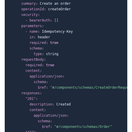
summary
:
 Create an order

operationId
:
 createOrder

security
:
-
bearerAuth
:
[
]
parameters
:
-
name
:
 Idempotency
-
Key

in
:
 header

required
:
true
schema
:
type
:
 string

requestBody
:
required
:
true
content
:
application/json
:
schema
:
$ref
:
"#/components/schemas/CreateOrderReques
responses
:
"201"
:
description
:
 Created

content
:
application/json
:
schema
:
$ref
:
"#/components/schemas/Order"