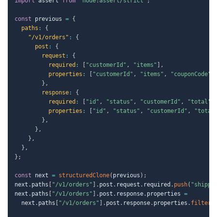
import
 assert 
from
"node:assert/strict"
;
const
 previous 
=
{
paths
:
{
"/v1/orders"
:
{
post
:
{
request
:
{
required
:
[
"customerId"
,
"items"
]
,
properties
:
[
"customerId"
,
"items"
,
"couponCode"
]
}
,
response
:
{
required
:
[
"id"
,
"status"
,
"customerId"
,
"total"
]
properties
:
[
"id"
,
"status"
,
"customerId"
,
"total
}
,
}
,
}
,
}
,
}
;
const
 next 
=
structuredClone
(
previous
)
;
next
.
paths
[
"/v1/orders"
]
.
post
.
request
.
required
.
push
(
"shippi
next
.
paths
[
"/v1/orders"
]
.
post
.
response
.
properties 
=
  next
.
paths
[
"/v1/orders"
]
.
post
.
response
.
properties
.
filter
(