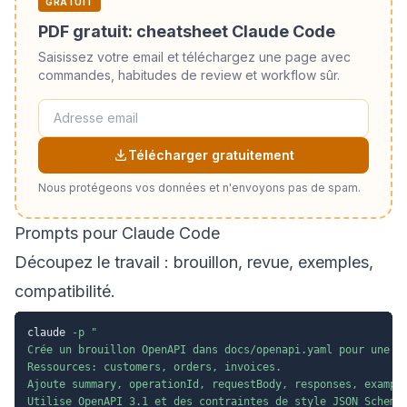
GRATUIT
PDF gratuit: cheatsheet Claude Code
Saisissez votre email et téléchargez une page avec
commandes, habitudes de review et workflow sûr.
Télécharger gratuitement
Nous protégeons vos données et n'envoyons pas de spam.
Prompts pour Claude Code
Découpez le travail : brouillon, revue, exemples,
compatibilité.
claude 
-p
"

Crée un brouillon OpenAPI dans docs/openapi.yaml pour une AP
Ressources: customers, orders, invoices.

Ajoute summary, operationId, requestBody, responses, example
Utilise OpenAPI 3.1 et des contraintes de style JSON Schema.