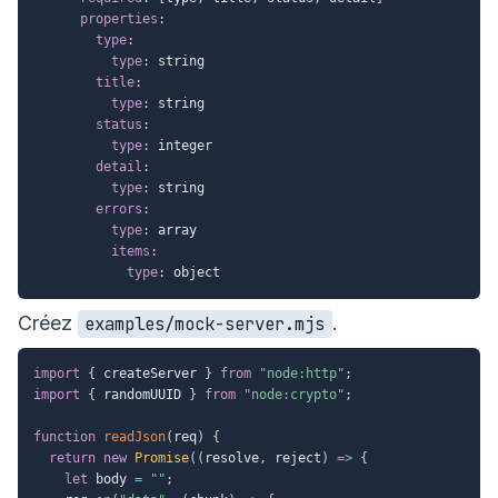
properties
:
type
:
type
:
 string

title
:
type
:
 string

status
:
type
:
 integer

detail
:
type
:
 string

errors
:
type
:
 array

items
:
type
:
Créez
.
examples/mock-server.mjs
import
{
 createServer 
}
from
"node:http"
;
import
{
 randomUUID 
}
from
"node:crypto"
;
function
readJson
(
req
)
{
return
new
Promise
(
(
resolve
,
 reject
)
=>
{
let
 body 
=
""
;