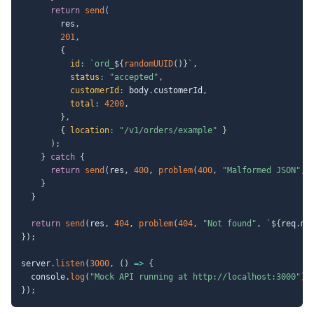
return
send
(
        res
,
201
,
{
id
:
`
ord_
${
randomUUID
(
)
}
`
,
status
:
"accepted"
,
customerId
:
 body
.
customerId
,
total
:
4200
,
}
,
{
location
:
"/v1/orders/example"
}
)
;
}
catch
{
return
send
(
res
,
400
,
problem
(
400
,
"Malformed JSON"
,
}
}
return
send
(
res
,
404
,
problem
(
404
,
"Not found"
,
`
${
req
.
me
}
)
;
server
.
listen
(
3000
,
(
)
=>
{
  console
.
log
(
"Mock API running at http://localhost:3000"
)
;
}
)
;