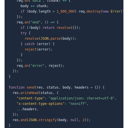
    req
.
on
(
"data"
,
(
chunk
)
=>
{
      body 
+=
 chunk
;
if
(
body
.
length 
>
1_000_000
)
 req
.
destroy
(
new
Error
(
"B
}
)
;
    req
.
on
(
"end"
,
(
)
=>
{
if
(
!
body
)
return
resolve
(
{
}
)
;
try
{
resolve
(
JSON
.
parse
(
body
)
)
;
}
catch
(
error
)
{
reject
(
error
)
;
}
}
)
;
    req
.
on
(
"error"
,
 reject
)
;
}
)
;
}
function
send
(
res
,
 status
,
 body
,
 headers 
=
{
}
)
{
  res
.
writeHead
(
status
,
{
"content-type"
:
"application/json; charset=utf-8"
,
"x-content-type-options"
:
"nosniff"
,
...
headers
,
}
)
;
  res
.
end
(
JSON
.
stringify
(
body
,
null
,
2
)
)
;
}