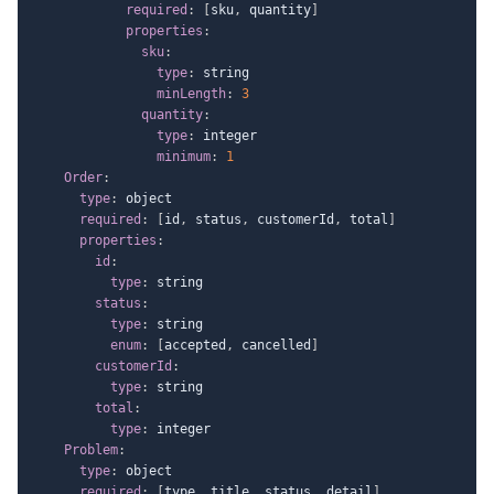
required
:
[
sku
,
 quantity
]
properties
:
sku
:
type
:
 string

minLength
:
3
quantity
:
type
:
 integer

minimum
:
1
Order
:
type
:
 object

required
:
[
id
,
 status
,
 customerId
,
 total
]
properties
:
id
:
type
:
 string

status
:
type
:
 string

enum
:
[
accepted
,
 cancelled
]
customerId
:
type
:
 string

total
:
type
:
 integer

Problem
:
type
:
 object

required
:
[
type
,
 title
,
 status
,
 detail
]