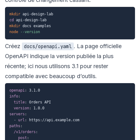
mkdir
cd
mkdir
node
--version
Créez
. La page officielle
docs/openapi.yaml
OpenAPI indique la version publiée la plus
récente; ici nous utilisons 3.1 pour rester
compatible avec beaucoup d’outils.
openapi
:
info
:
title
:
 Orders API

version
:
servers
:
-
url
:
 https
:
paths
:
/v1/orders
:
post
: