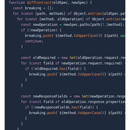
function
diffContract
(
oldSpec
,
 newSpec
)
{
const
 breaking 
=
[
]
;
for
(
const
[
path
,
 methods
]
of
 Object
.
entries
(
oldSpec
.
path
for
(
const
[
method
,
 oldOperation
]
of
 Object
.
entries
(
met
const
 newOperation 
=
 newSpec
.
paths
[
path
]
?.
[
method
]
;
if
(
!
newOperation
)
{
        breaking
.
push
(
`
${
method
.
toUpperCase
(
)
}
${
path
}
 was 
continue
;
}
const
 oldRequired 
=
new
Set
(
oldOperation
.
request
.
requ
for
(
const
 field 
of
 newOperation
.
request
.
required
)
{
if
(
!
oldRequired
.
has
(
field
)
)
{
          breaking
.
push
(
`
${
method
.
toUpperCase
(
)
}
${
path
}
 no
}
}
const
 newResponseFields 
=
new
Set
(
newOperation
.
respon
for
(
const
 field 
of
 oldOperation
.
response
.
properties
)
if
(
!
newResponseFields
.
has
(
field
)
)
{
          breaking
.
push
(
`
${
method
.
toUpperCase
(
)
}
${
path
}
 re
}
}
}