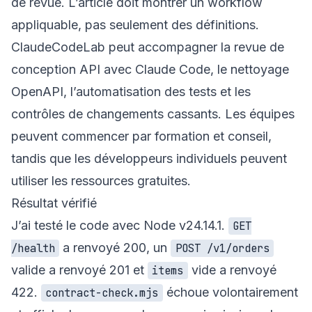
de revue. L’article doit montrer un workflow
appliquable, pas seulement des définitions.
ClaudeCodeLab peut accompagner la revue de
conception API avec Claude Code, le nettoyage
OpenAPI, l’automatisation des tests et les
contrôles de changements cassants. Les équipes
peuvent commencer par
formation et conseil
,
tandis que les développeurs individuels peuvent
utiliser les
ressources gratuites
.
Résultat vérifié
J’ai testé le code avec Node v24.14.1.
GET
a renvoyé 200, un
/health
POST /v1/orders
valide a renvoyé 201 et
vide a renvoyé
items
422.
échoue volontairement
contract-check.mjs