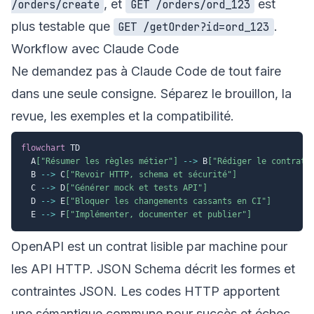
, et
est
/orders/create
GET /orders/ord_123
plus testable que
.
GET /getOrder?id=ord_123
Workflow avec Claude Code
Ne demandez pas à Claude Code de tout faire
dans une seule consigne. Séparez le brouillon, la
revue, les exemples et la compatibilité.
flowchart
 TD

  A
["Résumer les règles métier"]
-->
 B
["Rédiger le contrat 
  B 
-->
 C
["Revoir HTTP, schema et sécurité"]
  C 
-->
 D
["Générer mock et tests API"]
  D 
-->
 E
["Bloquer les changements cassants en CI"]
  E 
-->
 F
["Implémenter, documenter et publier"]
OpenAPI est un contrat lisible par machine pour
les API HTTP. JSON Schema décrit les formes et
contraintes JSON. Les codes HTTP apportent
une sémantique commune pour succès et échec.