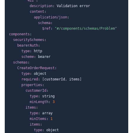
"422"
:
description
:
 Validation error

content
:
application/json
:
schema
:
$ref
:
"#/components/schemas/Problem"
components
:
securitySchemes
:
bearerAuth
:
type
:
 http

scheme
:
 bearer

schemas
:
CreateOrderRequest
:
type
:
 object

required
:
[
customerId
,
 items
]
properties
:
customerId
:
type
:
 string

minLength
:
3
items
:
type
:
 array

minItems
:
1
items
:
type
:
 object
