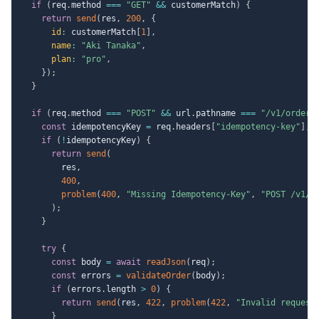
if
(
req
.
method 
===
"GET"
&&
 customerMatch
)
{
return
send
(
res
,
200
,
{
id
:
 customerMatch
[
1
]
,
name
:
"Aki Tanaka"
,
plan
:
"pro"
,
}
)
;
}
if
(
req
.
method 
===
"POST"
&&
 url
.
pathname 
===
"/v1/orders
const
 idempotencyKey 
=
 req
.
headers
[
"idempotency-key"
]
;
if
(
!
idempotencyKey
)
{
return
send
(
        res
,
400
,
problem
(
400
,
"Missing Idempotency-Key"
,
"POST /v1/o
)
;
}
try
{
const
 body 
=
await
readJson
(
req
)
;
const
 errors 
=
validateOrder
(
body
)
;
if
(
errors
.
length 
>
0
)
{
return
send
(
res
,
422
,
problem
(
422
,
"Invalid request
}