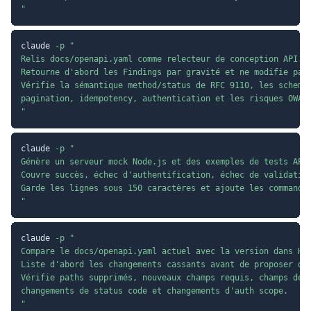
"
claude 
-p
"

Relis docs/openapi.yaml comme relecteur de conception API.

Retourne d'abord les Findings par gravité et ne modifie pas 
Vérifie la sémantique method/status de RFC 9110, les schemas
pagination, idempotency, authentication et les risques OWASP
"
claude 
-p
"

Génère un serveur mock Node.js et des exemples de tests API 
Couvre succès, échec d'authentification, échec de validation
Garde les lignes sous 150 caractères et ajoute les commandes
"
claude 
-p
"

Compare le docs/openapi.yaml actuel avec la version dans HEA
Liste d'abord les changements cassants avant de proposer des
Vérifie paths supprimés, nouveaux champs requis, champs de r
changements de status code et changements d'auth scope.

"