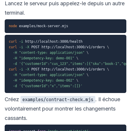
Lancez le serveur puis appelez-le depuis un autre
terminal.
node
curl
-i
curl
-i
-X
 POST http://localhost:3000/v1/orders 
\
-H
"content-type: application/json"
\
-H
"idempotency-key: demo-001"
\
-d
'{"customerId":"cus_123","items":[{"sku":"book-1","qua
curl
-i
-X
 POST http://localhost:3000/v1/orders 
\
-H
"content-type: application/json"
\
-H
"idempotency-key: demo-002"
\
-d
'{"customerId":"x","items":[]}'
Créez
. Il échoue
examples/contract-check.mjs
volontairement pour montrer les changements
cassants.