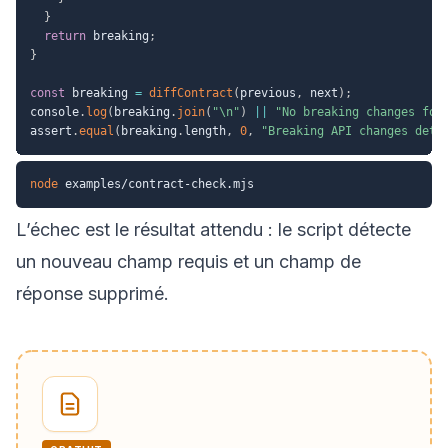
}
return
 breaking
;
}
const
 breaking 
=
diffContract
(
previous
,
 next
)
;
console
.
log
(
breaking
.
join
(
"\n"
)
||
"No breaking changes fou
assert
.
equal
(
breaking
.
length
,
0
,
"Breaking API changes dete
node
L’échec est le résultat attendu : le script détecte
un nouveau champ requis et un champ de
réponse supprimé.