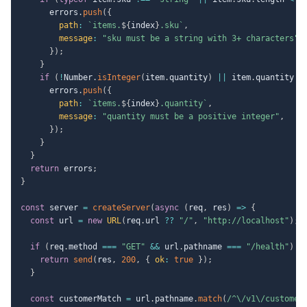
      errors
.
push
(
{
path
:
`
items.
${
index
}
.sku
`
,
message
:
"sku must be a string with 3+ characters"
,
}
)
;
}
if
(
!
Number
.
isInteger
(
item
.
quantity
)
||
 item
.
quantity 
<
      errors
.
push
(
{
path
:
`
items.
${
index
}
.quantity
`
,
message
:
"quantity must be a positive integer"
,
}
)
;
}
}
return
 errors
;
}
const
 server 
=
createServer
(
async
(
req
,
 res
)
=>
{
const
 url 
=
new
URL
(
req
.
url 
??
"/"
,
"http://localhost"
)
;
if
(
req
.
method 
===
"GET"
&&
 url
.
pathname 
===
"/health"
)
{
return
send
(
res
,
200
,
{
ok
:
true
}
)
;
}
const
 customerMatch 
=
 url
.
pathname
.
match
(
/
^\/v1\/customer