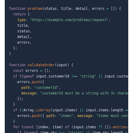
function
problem
(
status
,
 title
,
 detail
,
 errors 
=
[
]
)
{
return
{
type
:
"https://example.com/problems/request"
,
    title
,
    status
,
    detail
,
    errors
,
}
;
}
function
validateOrder
(
input
)
{
const
 errors 
=
[
]
;
if
(
typeof
 input
.
customerId 
!==
"string"
||
 input
.
custome
    errors
.
push
(
{
path
:
"customerId"
,
message
:
"customerId must be a string with 3+ charact
}
)
;
}
if
(
!
Array
.
isArray
(
input
.
items
)
||
 input
.
items
.
length 
===
    errors
.
push
(
{
path
:
"items"
,
message
:
"items must conta
}
for
(
const
[
index
,
 item
]
of
(
input
.
items 
??
[
]
)
.
entries
(
)
if
(
typeof
 item
.
sku 
!==
"string"
||
 item
.
sku
.
length 
<
3