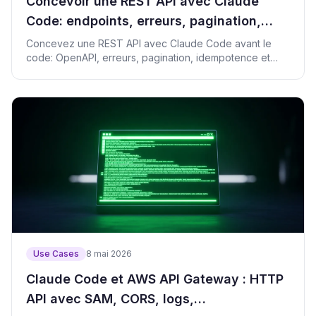
Concevoir une REST API avec Claude
Code: endpoints, erreurs, pagination,
idempotence
Concevez une REST API avec Claude Code avant le
code: OpenAPI, erreurs, pagination, idempotence et
checklist.
Use Cases
8 mai 2026
Claude Code et AWS API Gateway : HTTP
API avec SAM, CORS, logs,