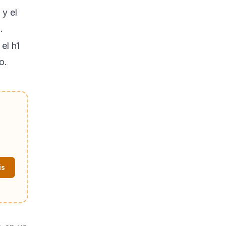
 y el
.
el h1
o.
is