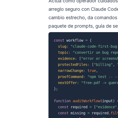
Actúa como operador cuidadoso
arreglo seguro con Claude Code.
cambio estrecho, da comandos de
paquete de prompts, guía de set
const
 workflow 
=
{
slug
:
"claude-code-first-bug
topic
:
"convertir un bug rep
evidence
:
[
"error or screens
protectedFiles
:
[
"billing"
,
narrowChange
:
true
,
proofCommand
:
"npm test -- -
nextOffer
:
"free-pdf -> gumr
}
;
function
auditWorkflow
(
input
)
const
 required 
=
[
"evidence"
const
 missing 
=
 required
.
fil