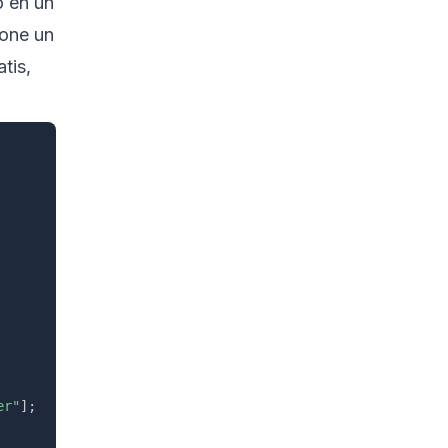
o en un
pone un
tis,
er"
]
;