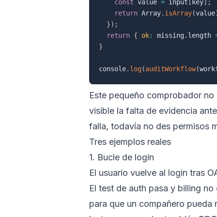
const
 value 
=
 input
[
key
]
;
return
 Array
.
isArray
(
value
}
)
;
return
{
ok
:
 missing
.
length 
}
console
.
log
(
auditWorkflow
(
work
Este pequeño comprobador no su
visible la falta de evidencia ant
falla, todavía no des permisos
Tres ejemplos reales
1. Bucle de login
El usuario vuelve al login tras 
El test de auth pasa y billing n
para que un compañero pueda revi