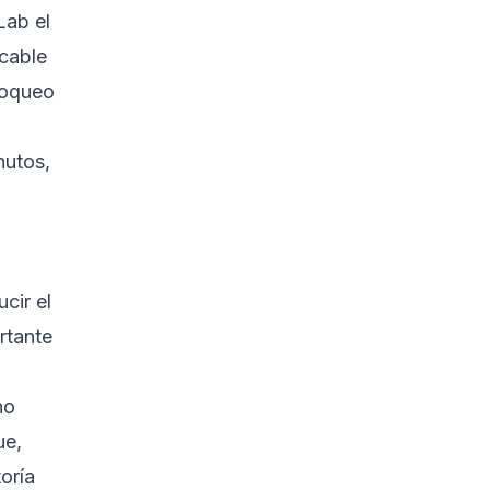
Lab el
icable
loqueo
nutos
,
cir el
rtante
no
ue,
oría