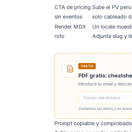
CTA de pricing
Sube el PV pero
sin eventos
solo cableado d
Render MDX
Un locale muest
roto
Adjunta slug y l
GRATIS
PDF gratis: cheatsh
Introduce tu email y descar
Cuidamos tus datos y no envi
Prompt copiable y comprobado