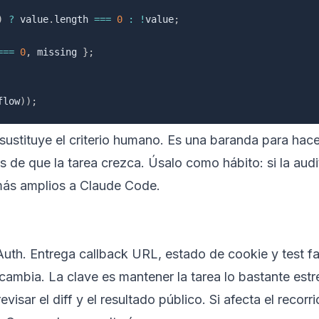
)
?
 value
.
length 
===
0
:
!
value
;
===
0
,
 missing 
}
;
flow
)
)
;
stituye el criterio humano. Es una baranda para hace
es de que la tarea crezca. Úsalo como hábito: si la audi
 más amplios a Claude Code.
OAuth. Entrega callback URL, estado de cookie y test fal
o cambia. La clave es mantener la tarea lo bastante est
sar el diff y el resultado público. Si afecta el recorri