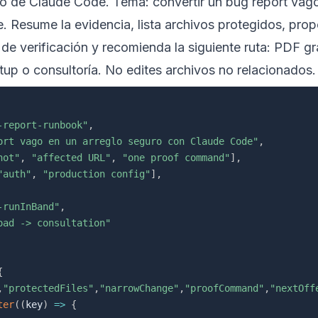
 de Claude Code. Tema: convertir un bug report vag
 Resume la evidencia, lista archivos protegidos, pro
 verificación y recomienda la siguiente ruta: PDF gra
up o consultoría. No edites archivos no relacionados.
-report-runbook"
,
ort vago en un arreglo seguro con Claude Code"
,
hot"
,
"affected URL"
,
"one proof command"
]
,
"auth"
,
"production config"
]
,
-runInBand"
,
oad -> consultation"
{
,
"protectedFiles"
,
"narrowChange"
,
"proofCommand"
,
"nextOff
ter
(
(
key
)
=>
{