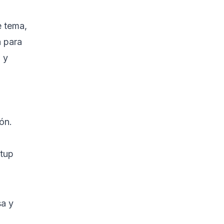
e tema,
a para
 y
ón.
.
etup
sa y