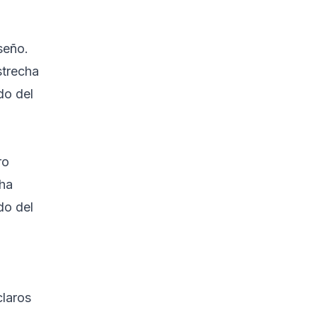
seño.
strecha
do del
ro
cha
do del
claros