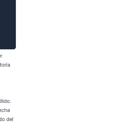
r
toría
lido.
recha
do del