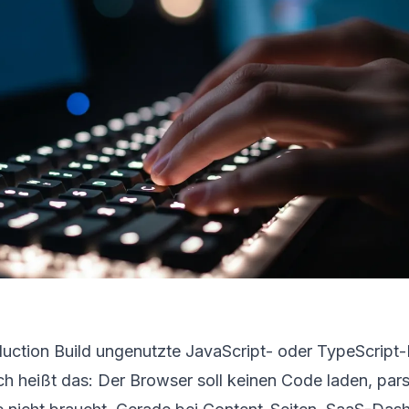
duction Build ungenutzte JavaScript- oder TypeScript-
ch heißt das: Der Browser soll keinen Code laden, par