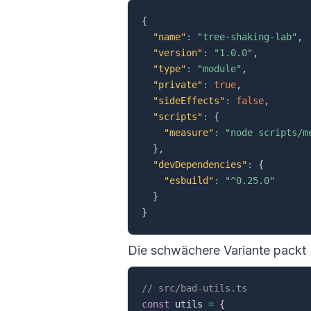
{
"name"
:
"tree-shaking-lab"
,
"version"
:
"1.0.0"
,
"type"
:
"module"
,
"private"
:
true
,
"sideEffects"
:
false
,
"scripts"
:
{
"measure"
:
"node scripts/m
}
,
"devDependencies"
:
{
"esbuild"
:
"^0.25.0"
}
}
Die schwächere Variante packt H
// src/bad-utils.ts
const
 utils 
=
{