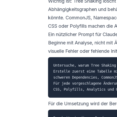
Wichtig ist: Tree Shaking löscht
Abhängigkeitsgraphen und behä
könnte. CommonJS, Namespace-
CSS oder Polyfills machen die A
Ein nützlicher Prompt für Clau
Beginne mit Analyse, nicht mit 
visuelle Fehler oder fehlende Ini
Untersuche, warum Tree Shaking
Erstelle zuerst eine Tabelle m
schweren Dependencies, CommonJ
Für jede vorgeschlagene Änderu
Für die Umsetzung wird der Ber