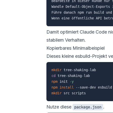
Bearbeite in dieser Runde nur 
Wandle Default-Object-Exports 
Führe danach npm run build und 
Damit optimiert Claude Code nic
stabilem Verhalten.
Kopierbares Minimalbeispiel
Dieses kleine esbuild-Projekt v
mkdir
cd
npm
 init 
-y
npm
install
mkdir
Nutze diese
.
package.json