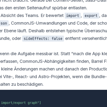
te nicht braucht. Gerade bei Content-Seiten, SaaS-Da
 den ersten Seitenaufruf spürbar entlasten.
e Absicht des Teams. Er bewertet
,
, da
import
export
, CommonJS-Umwandlungen und Code, der scho
json
er Ebene läuft. Deshalb entstehen typische Überrasch
undle, oder
entfernt versehentlic
sideEffects: false
 wenn die Aufgabe messbar ist. Statt “mach die App kle
n erfassen, CommonJS-Abhängigkeiten finden, Barrel Fi
n, kleine Änderungen machen und danach den Producti
bei Vite-, React- und Astro-Projekten, wenn die Bundl
halten zu beschädigen.
 import/export graph"]