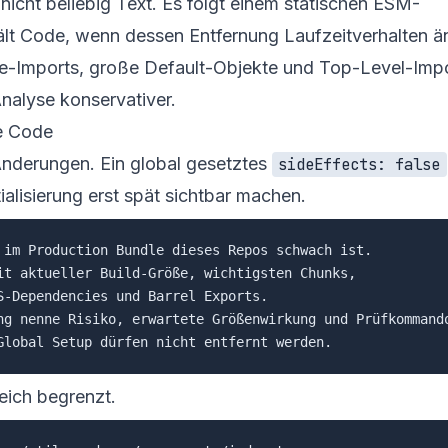
 nicht beliebig Text. Es folgt einem statischen ESM-
lt Code, wenn dessen Entfernung Laufzeitverhalten ä
Imports, große Default-Objekte und Top-Level-Impo
nalyse konservativer.
de Code
Änderungen. Ein global gesetztes
sideEffects: false
tialisierung erst spät sichtbar machen.
 im Production Bundle dieses Repos schwach ist.

it aktueller Build-Größe, wichtigsten Chunks,

S-Dependencies und Barrel Exports.

ng nenne Risiko, erwartete Größenwirkung und Prüfkommando
eich begrenzt.