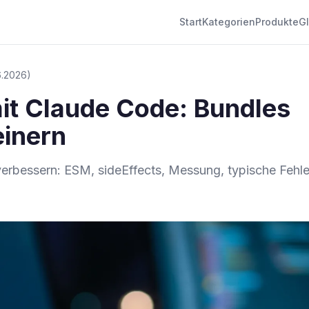
Start
Kategorien
Produkte
G
.6.2026)
it Claude Code: Bundles
einern
erbessern: ESM, sideEffects, Messung, typische Fehle