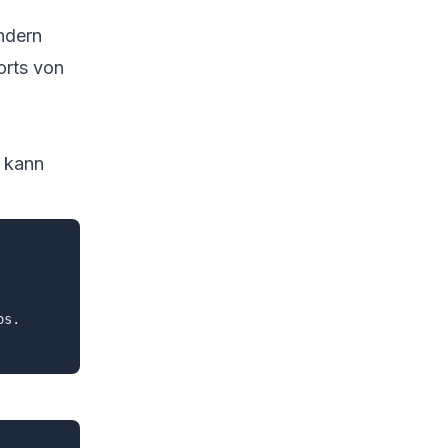
ndern
rts von
kann
s.
