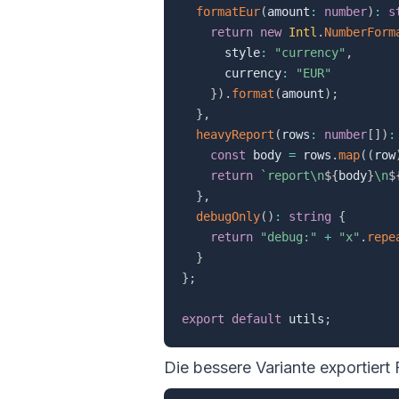
formatEur
(
amount
:
number
)
:
s
return
new
Intl
.
NumberForm
      style
:
"currency"
,
      currency
:
"EUR"
}
)
.
format
(
amount
)
;
}
,
heavyReport
(
rows
:
number
[
]
)
:
const
 body 
=
 rows
.
map
(
(
row
return
`
report\n
${
body
}
\n
$
}
,
debugOnly
(
)
:
string
{
return
"debug:"
+
"x"
.
repe
}
}
;
export
default
 utils
;
Die bessere Variante exportiert 