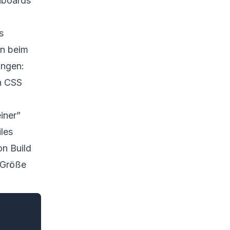
shboards
s
n beim
ungen:
h CSS
iner”
les
on Build
e-Größe