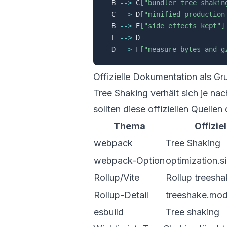
  B 
-->
 C
["bundler tree shakin
  C 
-->
 D
["minified production
  B 
-->
 E
["side effects kept"]
  E 
-->
 D

  D 
-->
 F
["measure bytes and g
Offizielle Dokumentation als Gr
Tree Shaking verhält sich je na
sollten diese offiziellen Quellen 
Thema
Offiziel
webpack
Tree Shaking
webpack-Option
optimization.s
Rollup/Vite
Rollup treesha
Rollup-Detail
treeshake.mod
esbuild
Tree shaking