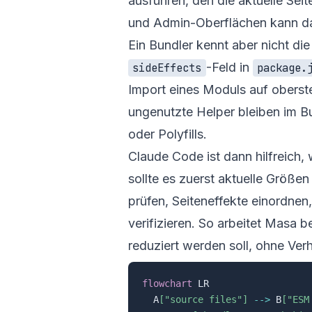
ausführen, den die aktuelle Sei
und Admin-Oberflächen kann das
Ein Bundler kennt aber nicht di
-Feld in
sideEffects
package.
Import eines Moduls auf oberst
ungenutzte Helper bleiben im B
oder Polyfills.
Claude Code ist dann hilfreich,
sollte es zuerst aktuelle Größe
prüfen, Seiteneffekte einordne
verifizieren. So arbeitet Masa 
reduziert werden soll, ohne Ver
flowchart
 LR

  A
["source files"]
-->
 B
["ESM