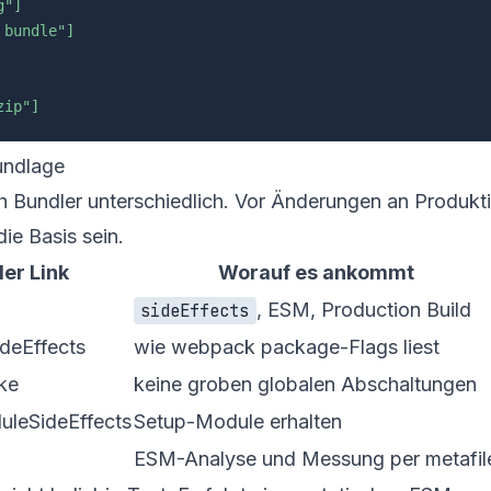
g"]
 bundle"]
zip"]
undlage
ch Bundler unterschiedlich. Vor Änderungen an Produk
die Basis sein.
ler Link
Worauf es ankommt
, ESM, Production Build
sideEffects
ideEffects
wie webpack package-Flags liest
ke
keine groben globalen Abschaltungen
uleSideEffects
Setup-Module erhalten
ESM-Analyse und Messung per metafil