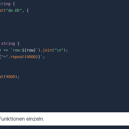
tring
{
at
(
"de-DE"
,
{
string
{
)
=>
`
row:
${
row
}
`
)
.
join
(
"\n"
)
;
{
"="
.
repeat
(
4000
)
}
`
;
at
(
4000
)
;
Funktionen einzeln.