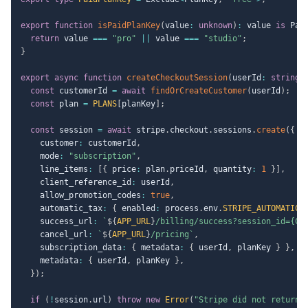
export
function
isPaidPlanKey
(
value
:
unknown
)
:
 value 
is
 Pai
return
 value 
===
"pro"
||
 value 
===
"studio"
;
}
export
async
function
createCheckoutSession
(
userId
:
string
,
const
 customerId 
=
await
findOrCreateCustomer
(
userId
)
;
const
 plan 
=
PLANS
[
planKey
]
;
const
 session 
=
await
 stripe
.
checkout
.
sessions
.
create
(
{
    customer
:
 customerId
,
    mode
:
"subscription"
,
    line_items
:
[
{
 price
:
 plan
.
priceId
,
 quantity
:
1
}
]
,
    client_reference_id
:
 userId
,
    allow_promotion_codes
:
true
,
    automatic_tax
:
{
 enabled
:
 process
.
env
.
STRIPE_AUTOMATIC_
    success_url
:
`
${
APP_URL
}
/billing/success?session_id={CH
    cancel_url
:
`
${
APP_URL
}
/pricing
`
,
    subscription_data
:
{
 metadata
:
{
 userId
,
 planKey 
}
}
,
    metadata
:
{
 userId
,
 planKey 
}
,
}
)
;
if
(
!
session
.
url
)
throw
new
Error
(
"Stripe did not return 