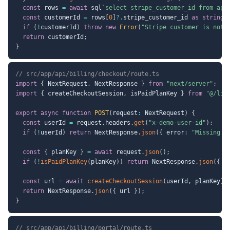
const
 rows 
=
await
 sql
`
select stripe_customer_id from app
const
 customerId 
=
 rows
[
0
]
?.
stripe_customer_id 
as
string
if
(
!
customerId
)
throw
new
Error
(
"Stripe customer is not 
return
 customerId
;
}
// src/app/api/billing/checkout/route.ts
import
{
 NextRequest
,
 NextResponse 
}
from
"next/server"
;
import
{
 createCheckoutSession
,
 isPaidPlanKey 
}
from
"@/lib
export
async
function
POST
(
request
:
 NextRequest
)
{
const
 userId 
=
 request
.
headers
.
get
(
"x-demo-user-id"
)
;
if
(
!
userId
)
return
 NextResponse
.
json
(
{
 error
:
"Missing x
const
{
 planKey 
}
=
await
 request
.
json
(
)
;
if
(
!
isPaidPlanKey
(
planKey
)
)
return
 NextResponse
.
json
(
{
 e
const
 url 
=
await
createCheckoutSession
(
userId
,
 planKey
)
;
return
 NextResponse
.
json
(
{
 url 
}
)
;
}
// src/app/api/billing/portal/route.ts