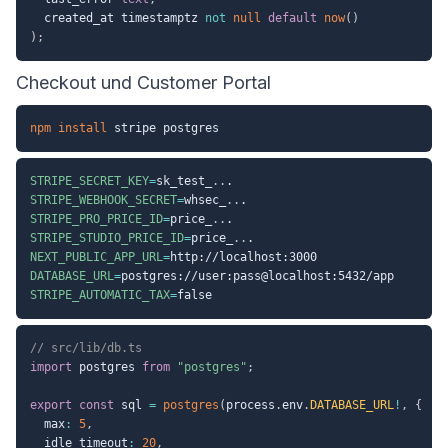
  created_at timestamptz 
not
null
default
now
(
)
)
;
Checkout und Customer Portal
npm
install
STRIPE_SECRET_KEY
=
sk_test_
..
STRIPE_WEBHOOK_SECRET
=
whsec_
..
STRIPE_PRO_PRICE_ID
=
price_
..
STRIPE_STUDIO_PRICE_ID
=
price_
..
NEXT_PUBLIC_APP_URL
=
DATABASE_URL
=
STRIPE_AUTOMATIC_TAX
=
// src/lib/db.ts
import
 postgres 
from
"postgres"
;
export
const
 sql 
=
postgres
(
process
.
env
.
DATABASE_URL
!
,
{
  max
:
5
,
  idle_timeout
:
20
,