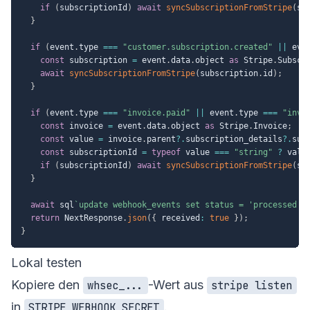
if
(
subscriptionId
)
await
syncSubscriptionFromStripe
(
su
}
if
(
event
.
type 
===
"customer.subscription.created"
||
 eve
const
 subscription 
=
 event
.
data
.
object 
as
 Stripe
.
Subscr
await
syncSubscriptionFromStripe
(
subscription
.
id
)
;
}
if
(
event
.
type 
===
"invoice.paid"
||
 event
.
type 
===
"invo
const
 invoice 
=
 event
.
data
.
object 
as
 Stripe
.
Invoice
;
const
 value 
=
 invoice
.
parent
?.
subscription_details
?.
sub
const
 subscriptionId 
=
typeof
 value 
===
"string"
?
 valu
if
(
subscriptionId
)
await
syncSubscriptionFromStripe
(
su
}
await
 sql
`
update webhook_events set status = 'processed',
return
 NextResponse
.
json
(
{
 received
:
true
}
)
;
}
Lokal testen
Kopiere den
-Wert aus
whsec_...
stripe listen
in
.
STRIPE_WEBHOOK_SECRET