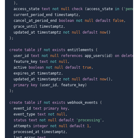
)
,
  access_state 
text
not
null
check
(
access_state 
in
(
'pendi
  current_period_end timestamptz
,
  cancel_at_period_end 
boolean
not
null
default
false
,
  grace_until timestamptz
,
  updated_at timestamptz 
not
null
default
now
(
)
)
;
create
table
if
not
exists
 entitlements 
(
  user_id 
text
not
null
references
 app_users
(
id
)
on
delete
  feature_key 
text
not
null
,
  active 
boolean
not
null
default
true
,
  expires_at timestamptz
,
  updated_at timestamptz 
not
null
default
now
(
)
,
primary
key
(
user_id
,
 feature_key
)
)
;
create
table
if
not
exists
 webhook_events 
(
  event_id 
text
primary
key
,
  event_type 
text
not
null
,
status
text
not
null
default
'processing'
,
  attempts 
integer
not
null
default
1
,
  processed_at timestamptz
,
  last_error 
text
,