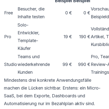
Beispiel
Beispiel
Besucher, die
Vorschau
Free
0 €
0 €
Inhalte testen
Beispiel
Solo-
Vollstän
Entwickler,
Pro
19 €
190 €
Artikel, 
Template-
Kursbibl
Käufer
Teams und
Pro, Tea
Studio
wiederkehrende
99 €
990 €
Review-A
Kunden
Trainings
Mindestens drei konkrete Anwendungsfälle
machen die Lücken sichtbar. Erstens: ein Micro-
SaaS, bei dem Exporte, Dashboards und
Automatisierung nur im Bezahlplan aktiv sind.