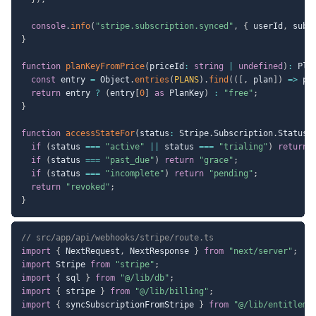
console
.
info
(
"stripe.subscription.synced"
,
{
 userId
,
 subs
}
function
planKeyFromPrice
(
priceId
:
string
|
undefined
)
:
 Pla
const
 entry 
=
 Object
.
entries
(
PLANS
)
.
find
(
(
[
,
 plan
]
)
=>
 pl
return
 entry 
?
(
entry
[
0
]
as
 PlanKey
)
:
"free"
;
}
function
accessStateFor
(
status
:
 Stripe
.
Subscription
.
Status
)
if
(
status 
===
"active"
||
 status 
===
"trialing"
)
return
if
(
status 
===
"past_due"
)
return
"grace"
;
if
(
status 
===
"incomplete"
)
return
"pending"
;
return
"revoked"
;
}
// src/app/api/webhooks/stripe/route.ts
import
{
 NextRequest
,
 NextResponse 
}
from
"next/server"
;
import
 Stripe 
from
"stripe"
;
import
{
 sql 
}
from
"@/lib/db"
;
import
{
 stripe 
}
from
"@/lib/billing"
;
import
{
 syncSubscriptionFromStripe 
}
from
"@/lib/entitleme