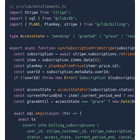
// src/lib/entitlements.ts
import
 Stripe 
from
"stripe"
;
import
{
 sql 
}
from
"@/lib/db"
;
import
{
PLANS
,
 PlanKey
,
 stripe 
}
from
"@/lib/billing"
;
type
AccessState
=
"pending"
|
"granted"
|
"grace"
|
"revok
export
async
function
syncSubscriptionFromStripe
(
subscripti
const
 subscription 
=
await
 stripe
.
subscriptions
.
retrieve
(
const
 item 
=
 subscription
.
items
.
data
[
0
]
;
const
 planKey 
=
planKeyFromPrice
(
item
?.
price
.
id
)
;
const
 userId 
=
 subscription
.
metadata
.
userId
;
if
(
!
userId
)
throw
new
Error
(
`
Subscription 
${
subscription
const
 accessState 
=
accessStateFor
(
subscription
.
status
)
;
const
 currentPeriodEnd 
=
 item
?.
current_period_end 
?
new
D
const
 graceUntil 
=
 accessState 
===
"grace"
?
new
Date
(
Dat
await
 sql
.
begin
(
async
(
tx
)
=>
{
await
 tx
`
      insert into billing_subscriptions (

        user_id, stripe_customer_id, stripe_subscription_id,
        status, access_state, current_period_end, cancel_at_