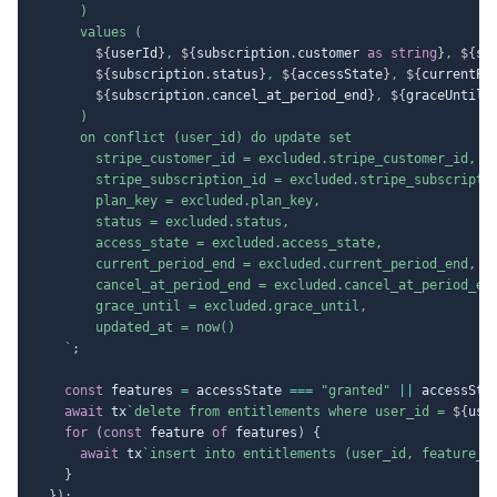
      )

      values (

${
userId
}
, 
${
subscription
.
customer 
as
string
}
, 
${
su
${
subscription
.
status
}
, 
${
accessState
}
, 
${
currentPe
${
subscription
.
cancel_at_period_end
}
, 
${
graceUntil
}
      )

      on conflict (user_id) do update set

        stripe_customer_id = excluded.stripe_customer_id,

        stripe_subscription_id = excluded.stripe_subscriptio
        plan_key = excluded.plan_key,

        status = excluded.status,

        access_state = excluded.access_state,

        current_period_end = excluded.current_period_end,

        cancel_at_period_end = excluded.cancel_at_period_end
        grace_until = excluded.grace_until,

        updated_at = now()

`
;
const
 features 
=
 accessState 
===
"granted"
||
 accessSta
await
 tx
`
delete from entitlements where user_id = 
${
use
for
(
const
 feature 
of
 features
)
{
await
 tx
`
insert into entitlements (user_id, feature_k
}
}
)
;