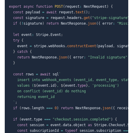
export
async
function
POST
(
request
:
 NextRequest
)
{
const
 payload 
=
await
 request
.
text
(
)
;
const
 signature 
=
 request
.
headers
.
get
(
"stripe-signature"
)
if
(
!
signature
)
return
 NextResponse
.
json
(
{
 error
:
"Missin
let
 event
:
 Stripe
.
Event
;
try
{
    event 
=
 stripe
.
webhooks
.
constructEvent
(
payload
,
 signatu
}
catch
{
return
 NextResponse
.
json
(
{
 error
:
"Invalid signature"
}
}
const
 rows 
=
await
 sql
`
    insert into webhook_events (event_id, event_type, status
    values (
${
event
.
id
}
, 
${
event
.
type
}
, 'processing')

    on conflict (event_id) do nothing

    returning event_id

`
;
if
(
rows
.
length 
===
0
)
return
 NextResponse
.
json
(
{
 receive
if
(
event
.
type 
===
"checkout.session.completed"
)
{
const
 session 
=
 event
.
data
.
object 
as
 Stripe
.
Checkout
.
Se
const
 subscriptionId 
=
typeof
 session
.
subscription 
===