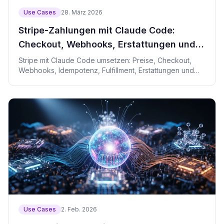
Use Cases
28. März 2026
Stripe-Zahlungen mit Claude Code:
Checkout, Webhooks, Erstattungen und
Steuern
Stripe mit Claude Code umsetzen: Preise, Checkout,
Webhooks, Idempotenz, Fulfillment, Erstattungen und
Steuern.
Use Cases
2. Feb. 2026