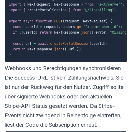
import
{
 NextRequest
,
 NextResponse 
}
from
"next/server"
;
import
{
 createPortalSession 
}
from
"@/lib/billing"
;
export
async
function
POST
(
request
:
 NextRequest
)
{
const
 userId 
=
 request
.
headers
.
get
(
"x-demo-user-id"
)
;
if
(
!
userId
)
return
 NextResponse
.
json
(
{
 error
:
"Missing x
const
 url 
=
await
createPortalSession
(
userId
)
;
return
 NextResponse
.
json
(
{
 url 
}
)
;
}
Webhooks und Berechtigungen synchronisieren
Die Success-URL ist kein Zahlungsnachweis. Sie
ist nur der Rückweg für den Nutzer. Zugriff sollte
über signierte Webhooks oder den aktuellen
Stripe-API-Status gesetzt werden. Da Stripe-
Events nicht zwingend in Reihenfolge eintreffen,
liest der Code die Subscription erneut.