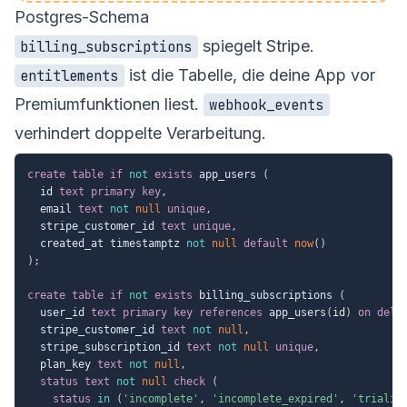
Postgres-Schema
spiegelt Stripe.
billing_subscriptions
ist die Tabelle, die deine App vor
entitlements
Premiumfunktionen liest.
webhook_events
verhindert doppelte Verarbeitung.
create
table
if
not
exists
 app_users 
(
  id 
text
primary
key
,
  email 
text
not
null
unique
,
  stripe_customer_id 
text
unique
,
  created_at timestamptz 
not
null
default
now
(
)
)
;
create
table
if
not
exists
 billing_subscriptions 
(
  user_id 
text
primary
key
references
 app_users
(
id
)
on
dele
  stripe_customer_id 
text
not
null
,
  stripe_subscription_id 
text
not
null
unique
,
  plan_key 
text
not
null
,
status
text
not
null
check
(
status
in
(
'incomplete'
,
'incomplete_expired'
,
'trialin