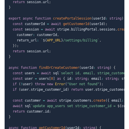
return
 session
.
url
;
}
export
async
function
createPortalSession
(
userId
:
string
)
{
const
 customerId 
=
await
getCustomerId
(
userId
)
;
const
 session 
=
await
 stripe
.
billingPortal
.
sessions
.
creat
    customer
:
 customerId
,
    return_url
:
`
${
APP_URL
}
/settings/billing
`
,
}
)
;
return
 session
.
url
;
}
async
function
findOrCreateCustomer
(
userId
:
string
)
{
const
 users 
=
await
 sql
`
select id, email, stripe_customer
const
 user 
=
 users
[
0
]
as
{
 id
:
string
;
 email
:
string
;
 str
if
(
!
user
)
throw
new
Error
(
"User not found"
)
;
if
(
user
.
stripe_customer_id
)
return
 user
.
stripe_customer_
const
 customer 
=
await
 stripe
.
customers
.
create
(
{
 email
:
 u
await
 sql
`
update app_users set stripe_customer_id = 
${
cus
return
 customer
.
id
;
}
async
function
getCustomerId
(
userId
:
string
)
{