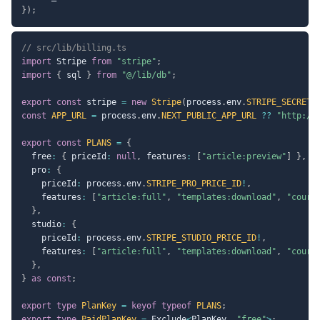
}
)
;
// src/lib/billing.ts
import
 Stripe 
from
"stripe"
;
import
{
 sql 
}
from
"@/lib/db"
;
export
const
 stripe 
=
new
Stripe
(
process
.
env
.
STRIPE_SECRET_
const
APP_URL
=
 process
.
env
.
NEXT_PUBLIC_APP_URL
??
"http://
export
const
PLANS
=
{
  free
:
{
 priceId
:
null
,
 features
:
[
"article:preview"
]
}
,
  pro
:
{
    priceId
:
 process
.
env
.
STRIPE_PRO_PRICE_ID
!
,
    features
:
[
"article:full"
,
"templates:download"
,
"cours
}
,
  studio
:
{
    priceId
:
 process
.
env
.
STRIPE_STUDIO_PRICE_ID
!
,
    features
:
[
"article:full"
,
"templates:download"
,
"cours
}
,
}
as
const
;
export
type
PlanKey
=
keyof
typeof
PLANS
;
export
type
PaidPlanKey
=
 Exclude
<
PlanKey
,
"free"
>
;