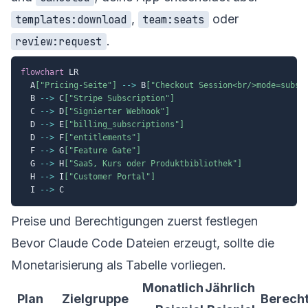
,
oder
templates:download
team:seats
.
review:request
flowchart
 LR

  A
["Pricing-Seite"]
-->
 B
["Checkout Session<br/>mode=subsc
  B 
-->
 C
["Stripe Subscription"]
  C 
-->
 D
["Signierter Webhook"]
  D 
-->
 E
["billing_subscriptions"]
  D 
-->
 F
["entitlements"]
  F 
-->
 G
["Feature Gate"]
  G 
-->
 H
["SaaS, Kurs oder Produktbibliothek"]
  H 
-->
 I
["Customer Portal"]
  I 
-->
Preise und Berechtigungen zuerst festlegen
Bevor Claude Code Dateien erzeugt, sollte die
Monetarisierung als Tabelle vorliegen.
Monatlich
Jährlich
Plan
Zielgruppe
Berech