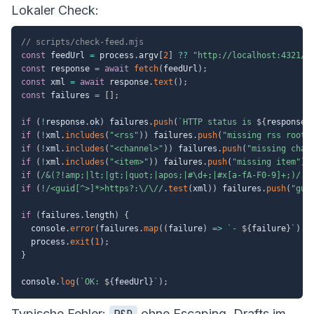
Lokaler Check:
// scripts/check-feed.mjs
const
 feedUrl 
=
 process
.
argv
[
2
]
??
"http://localhost:4321/d
const
 response 
=
await
fetch
(
feedUrl
)
;
const
 xml 
=
await
 response
.
text
(
)
;
const
 failures 
=
[
]
;
if
(
!
response
.
ok
)
 failures
.
push
(
`
HTTP status is 
${
response
.
if
(
!
xml
.
includes
(
"<rss"
)
)
 failures
.
push
(
"missing rss root"
if
(
!
xml
.
includes
(
"<channel>"
)
)
 failures
.
push
(
"missing chan
if
(
!
xml
.
includes
(
"<item>"
)
)
 failures
.
push
(
"missing item"
)
;
if
(
/
&(?!amp;|lt;|gt;|quot;|apos;|#\d+;|#x[a-fA-F0-9]+;)
/
.
t
if
(
!
/
<guid[^>]*>https?:\/\/
/
.
test
(
xml
)
)
 failures
.
push
(
"gui
if
(
failures
.
length
)
{
  console
.
error
(
failures
.
map
(
(
failure
)
=>
`
- 
${
failure
}
`
)
.
j
  process
.
exit
(
1
)
;
}
console
.
log
(
`
OK: 
${
feedUrl
}
`
)
;
Typische Fehler:
ohne Escaping, Drafts im