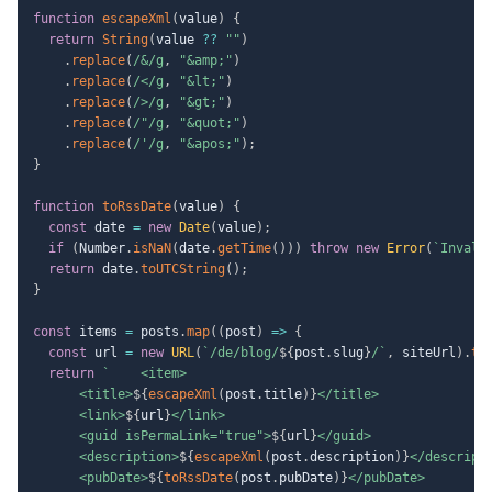
function
escapeXml
(
value
)
{
return
String
(
value 
??
""
)
.
replace
(
/
&
/
g
,
"&amp;"
)
.
replace
(
/
<
/
g
,
"&lt;"
)
.
replace
(
/
>
/
g
,
"&gt;"
)
.
replace
(
/
"
/
g
,
"&quot;"
)
.
replace
(
/
'
/
g
,
"&apos;"
)
;
}
function
toRssDate
(
value
)
{
const
 date 
=
new
Date
(
value
)
;
if
(
Number
.
isNaN
(
date
.
getTime
(
)
)
)
throw
new
Error
(
`
Invali
return
 date
.
toUTCString
(
)
;
}
const
 items 
=
 posts
.
map
(
(
post
)
=>
{
const
 url 
=
new
URL
(
`
/de/blog/
${
post
.
slug
}
/
`
,
 siteUrl
)
.
to
return
`
    <item>

      <title>
${
escapeXml
(
post
.
title
)
}
</title>

      <link>
${
url
}
</link>

      <guid isPermaLink="true">
${
url
}
</guid>

      <description>
${
escapeXml
(
post
.
description
)
}
</descripti
      <pubDate>
${
toRssDate
(
post
.
pubDate
)
}
</pubDate>
