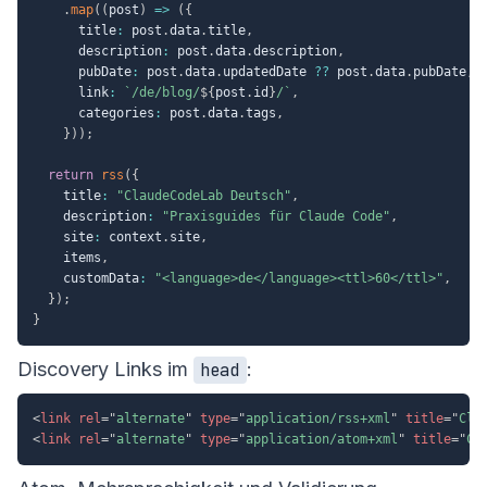
.
map
(
(
post
)
=>
(
{
      title
:
 post
.
data
.
title
,
      description
:
 post
.
data
.
description
,
      pubDate
:
 post
.
data
.
updatedDate 
??
 post
.
data
.
pubDate
,
      link
:
`
/de/blog/
${
post
.
id
}
/
`
,
      categories
:
 post
.
data
.
tags
,
}
)
)
;
return
rss
(
{
    title
:
"ClaudeCodeLab Deutsch"
,
    description
:
"Praxisguides für Claude Code"
,
    site
:
 context
.
site
,
    items
,
    customData
:
"<language>de</language><ttl>60</ttl>"
,
}
)
;
}
Discovery Links im
:
head
<
link
rel
=
"
alternate
"
type
=
"
application/rss+xml
"
title
=
"
Cla
<
link
rel
=
"
alternate
"
type
=
"
application/atom+xml
"
title
=
"
Cl