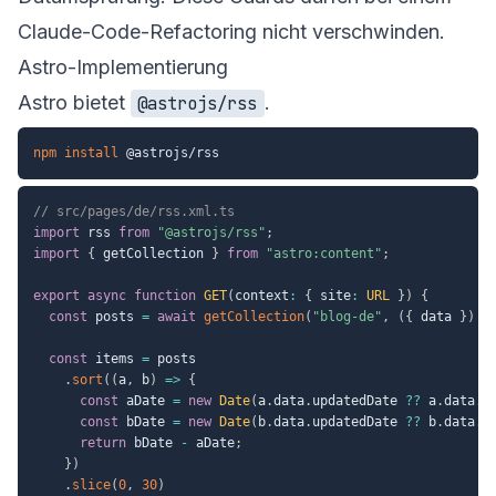
Claude-Code-Refactoring nicht verschwinden.
Astro-Implementierung
Astro bietet
.
@astrojs/rss
npm
install
// src/pages/de/rss.xml.ts
import
 rss 
from
"@astrojs/rss"
;
import
{
 getCollection 
}
from
"astro:content"
;
export
async
function
GET
(
context
:
{
 site
:
URL
}
)
{
const
 posts 
=
await
getCollection
(
"blog-de"
,
(
{
 data 
}
)
=
const
 items 
=
 posts

.
sort
(
(
a
,
 b
)
=>
{
const
 aDate 
=
new
Date
(
a
.
data
.
updatedDate 
??
 a
.
data
.
p
const
 bDate 
=
new
Date
(
b
.
data
.
updatedDate 
??
 b
.
data
.
p
return
 bDate 
-
 aDate
;
}
)
.
slice
(
0
,
30
)