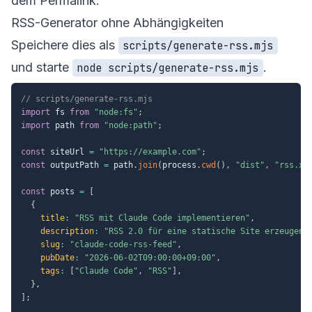
dem Permalink.
RSS-Generator ohne Abhängigkeiten
Speichere dies als
scripts/generate-rss.mjs
und starte
.
node scripts/generate-rss.mjs
// scripts/generate-rss.mjs
import
 fs 
from
"node:fs"
;
import
 path 
from
"node:path"
;
const
 siteUrl 
=
"https://example.com"
;
const
 outputPath 
=
 path
.
join
(
process
.
cwd
(
)
,
"dist"
,
"rss.xm
const
 posts 
=
[
{
title
:
"RSS mit Claude Code implementieren"
,
description
:
"RSS 2.0 für eine statische Site erzeugen 
slug
:
"claude-code-rss-feed"
,
pubDate
:
"2026-06-02T09:00:00+09:00"
,
tags
:
[
"Claude Code"
,
"RSS"
]
,
}
,
]
;