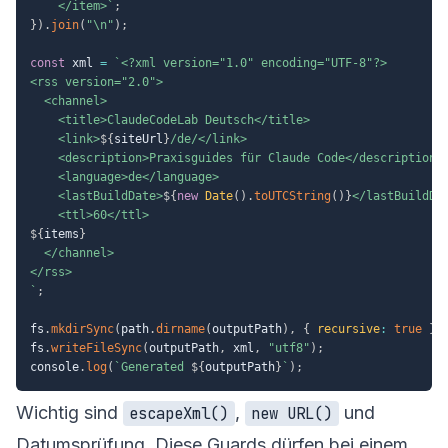
    </item>
`
;
}
)
.
join
(
"\n"
)
;
const
 xml 
=
`
<?xml version="1.0" encoding="UTF-8"?>

<rss version="2.0">

  <channel>

    <title>ClaudeCodeLab Deutsch</title>

    <link>
${
siteUrl
}
/de/</link>

    <description>Praxisguides für Claude Code</description>

    <language>de</language>

    <lastBuildDate>
${
new
Date
(
)
.
toUTCString
(
)
}
</lastBuildDat
${
items
}
  </channel>

`
;
fs
.
mkdirSync
(
path
.
dirname
(
outputPath
)
,
{
recursive
:
true
}
)
fs
.
writeFileSync
(
outputPath
,
 xml
,
"utf8"
)
;
console
.
log
(
`
Generated 
${
outputPath
}
`
)
;
Wichtig sind
,
und
escapeXml()
new URL()
Datumsprüfung. Diese Guards dürfen bei einem