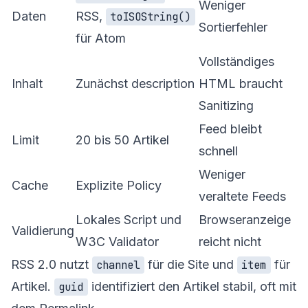
Weniger
Daten
RSS,
toISOString()
Sortierfehler
für Atom
Vollständiges
Inhalt
Zunächst description
HTML braucht
Sanitizing
Feed bleibt
Limit
20 bis 50 Artikel
schnell
Weniger
Cache
Explizite Policy
veraltete Feeds
Lokales Script und
Browseranzeige
Validierung
W3C Validator
reicht nicht
RSS 2.0 nutzt
für die Site und
für
channel
item
Artikel.
identifiziert den Artikel stabil, oft mit
guid