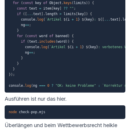
for
(
const
 key 
of
 Object
.
keys
(
limits
)
)
{
const
 text 
=
 item
[
key
]
??
""
;
if
(
[
...
text
]
.
length 
>
 limits
[
key
]
)
{
      console
.
log
(
`
Artikel 
${
i 
+
1
}
${
key
}
: 
${
[
...
text
]
.
len
      ng
++
;
}
for
(
const
 word 
of
 banned
)
{
if
(
text
.
includes
(
word
)
)
{
        console
.
log
(
`
Artikel 
${
i 
+
1
}
${
key
}
: verbotenes Wo
        ng
++
;
}
}
}
}
)
;
console
.
log
(
ng 
===
0
?
"OK: keine Probleme"
:
`
Korrektur nö
Ausführen ist nur das hier.
node
Überlängen und beim Wettbewerbsrecht heikle