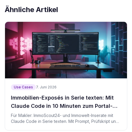
Ähnliche Artikel
Use Cases
7. Juni 2026
Immobilien-Exposés in Serie texten: Mit
Claude Code in 10 Minuten zum Portal-
Inserat
Für Makler: ImmoScout24- und Immowelt-Inserate mit
Claude Code in Serie texten. Mit Prompt, Prüfskript und
Datenschutz-Regeln.