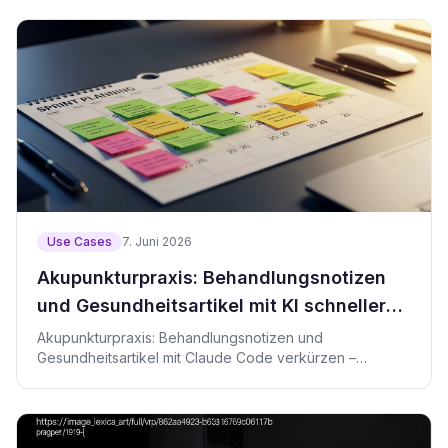
Use Cases
7. Juni 2026
Akupunkturpraxis: Behandlungsnotizen
und Gesundheitsartikel mit KI schneller
schreiben
Akupunkturpraxis: Behandlungsnotizen und
Gesundheitsartikel mit Claude Code verkürzen –
Prompt-Vorlagen, Prüfskript, Datenschutz.