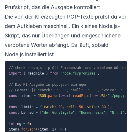
Prüfskript, das die Ausgabe kontrolliert
Die von der KI erzeugten POP-Texte prüfst du vor
dem Aufkleben maschinell. Ein kleines Node.js-
Skript, das nur Überlängen und eingeschlichene
verbotene Wörter abfängt. Es läuft, sobald
Node.js installiert ist.
// check-pop.mjs : prüft Zeichenzahl und verbotene Wörter d
import
{
 readFile 
}
from
"node:fs/promises"
;
// Die KI-Ausgabe in pop.json einfügen
// Format: [{ "catch": "...", "sell": "...", "voice": "..."
const
 items 
=
JSON
.
parse
(
await
readFile
(
new
URL
(
"./pop.json
const
 limits 
=
{
catch
:
20
,
sell
:
50
,
voice
:
30
}
;
const
 banned 
=
[
"der Günstigste"
,
"Nummer eins"
,
"Nr. 1"
,
"
let
 ng 
=
0
;
items
.
forEach
(
(
item
,
 i
)
=>
{