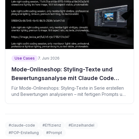
Use Cases
7. Juni 2026
Mode-Onlineshop: Styling-Texte und
Bewertungsanalyse mit Claude Code
beschleunigen
Für Mode-Onlineshops: Styling-Texte in Serie erstellen
und Bewertungen analysieren – mit fertigen Prompts und
einem Prüfskript.
#claude-code
#Effizienz
#Einzelhandel
#POP-Erstellung
#Prompt