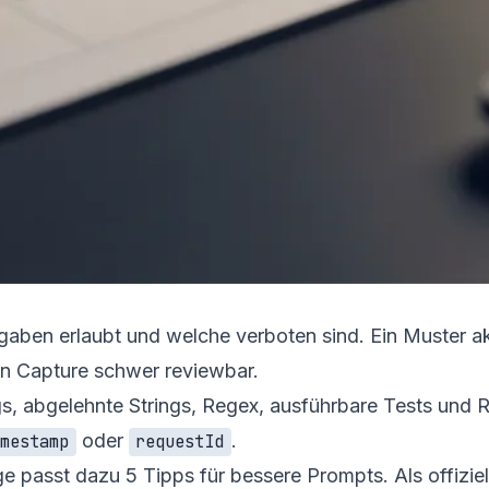
ingaben erlaubt und welche verboten sind. Ein Muster a
n Capture schwer reviewbar.
ngs, abgelehnte Strings, Regex, ausführbare Tests und 
oder
.
imestamp
requestId
äge passt dazu
5 Tipps für bessere Prompts
. Als offizi