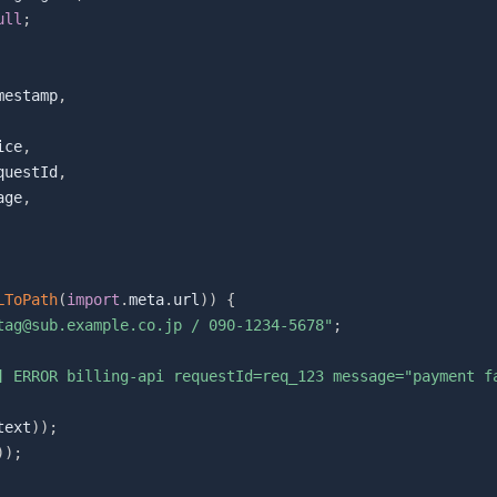
ull
;
mestamp
,
ice
,
questId
,
age
,
LToPath
(
import
.
meta
.
url
)
)
{
tag@sub.example.co.jp / 090-1234-5678"
;
] ERROR billing-api requestId=req_123 message="payment f
text
)
)
;
)
)
;