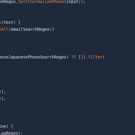
neRegex
.
test
(
normalizePhone
(
input
)
)
;
s
(
text
)
{
hAll
(
emailSearchRegex
)
]
ooseJapanesePhoneSearchRegex
)
??
[
]
)
.
filter
(
)
]
,
)
]
,
ine
)
{
LogRegex
)
;