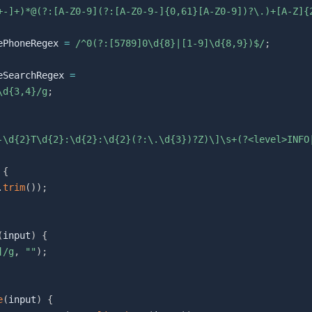
+-]+)*@(?:[A-Z0-9](?:[A-Z0-9-]{0,61}[A-Z0-9])?\.)+[A-Z]{
ePhoneRegex 
=
/
^0(?:[5789]0\d{8}|[1-9]\d{8,9})$
/
;
eSearchRegex 
=
\d{3,4}
/
g
;
-\d{2}T\d{2}:\d{2}:\d{2}(?:\.\d{3})?Z)\]\s+(?<level>INFO
{
.
trim
(
)
)
;
(
input
)
{
]
/
g
,
""
)
;
e
(
input
)
{