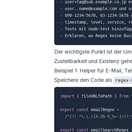
- user+tag@sub.example.co.jp er
- user..name@example.com und us
- 090-1234-5678, 03-1234-5678 u
- timestamp, level, service, r
- Tests mit node:test hinzufüge
Der wichtigste Punkt ist der Umf
Zustellbarkeit und Existenz ge
Beispiel 1: Helper für E-Mail, T
Speichere den Code als
regex-
import
{
 fileURLToPath 
}
from
export
const
 emailRegex 
=
/
^(?!.*\.\.)[A-Z0-9_%+-]+(?:
export
const
 emailSearchRegex 