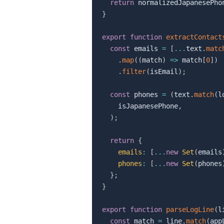
return
 normalizedJapanesePho
}
export
function
extractContact
const
 emails 
=
[
...
text
.
matc
.
map
(
(
match
)
=>
 match
[
0
]
)
.
filter
(
isEmail
)
;
const
 phones 
=
(
text
.
match
(
l
    isJapanesePhone
,
)
;
return
{
emails
:
[
...
new
Set
(
emails
phones
:
[
...
new
Set
(
phones
}
;
}
export
function
parseLogLine
(
l
const
 match 
=
 line
.
match
(
app