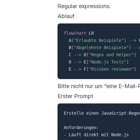
Regular expressions
.
Ablauf
flowchart
 LR

  A
["Erlaubte Beispiele"]
-->
 
  B
["Abgelehnte Beispiele"]
--
  C 
-->
 D
["Regex und Helper"]
  D 
-->
 E
["Node.js Tests"]
  E 
-->
 F
["Risiken reviewen"]
Bitte nicht nur um “eine E-Mail-
Erster Prompt
Erstelle einen JavaScript-Rege
Anforderungen:

- Läuft direkt mit Node.js
