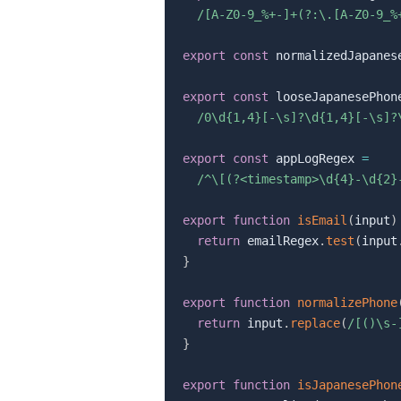
/
[A-Z0-9_%+-]+(?:\.[A-Z0-9_%
export
const
 normalizedJapanes
export
const
 looseJapanesePhon
/
0\d{1,4}[-\s]?\d{1,4}[-\s]?
export
const
 appLogRegex 
=
/
^\[(?<timestamp>\d{4}-\d{2}
export
function
isEmail
(
input
)
return
 emailRegex
.
test
(
input
}
export
function
normalizePhone
return
 input
.
replace
(
/
[()\s-
}
export
function
isJapanesePhon