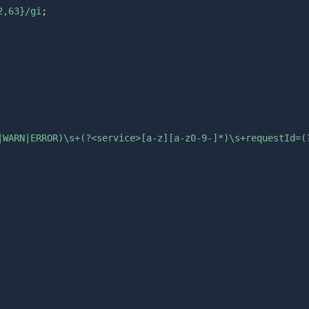
2,63}
/
gi
;
|WARN|ERROR)\s+(?<service>[a-z][a-z0-9-]*)\s+requestId=(