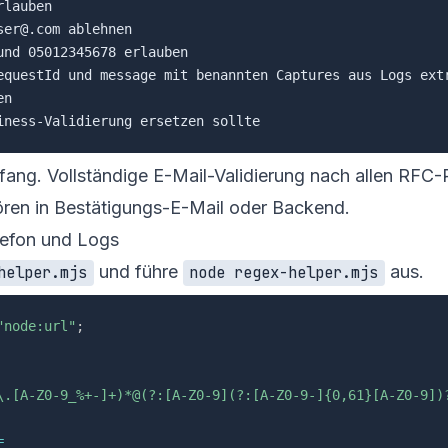
lauben

er@.com ablehnen

nd 05012345678 erlauben

equestId und message mit benannten Captures aus Logs extr
n

ang. Vollständige E-Mail-Validierung nach allen RFC-Re
hören in Bestätigungs-E-Mail oder Backend.
elefon und Logs
und führe
aus.
helper.mjs
node regex-helper.mjs
"node:url"
;
\.[A-Z0-9_%+-]+)*@(?:[A-Z0-9](?:[A-Z0-9-]{0,61}[A-Z0-9])
=