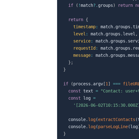
if
(
!
match
?.
groups
)
return
n
return
{
timestamp
:
 match
.
groups
.
ti
level
:
 match
.
groups
.
level
,
service
:
 match
.
groups
.
serv
requestId
:
 match
.
groups
.
re
message
:
 match
.
groups
.
mess
}
;
}
if
(
process
.
argv
[
1
]
===
fileUR
const
 text 
=
"Contact: user+
const
 log 
=
'[2026-06-02T10:15:30.000Z
  console
.
log
(
extractContacts
(
  console
.
log
(
parseLogLine
(
log
}