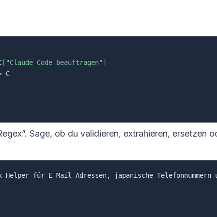
C
["Claude Code beauftragen"]
>
 C

Regex”. Sage, ob du validieren, extrahieren, ersetzen 
x-Helper für E-Mail-Adressen, japanische Telefonnummern u