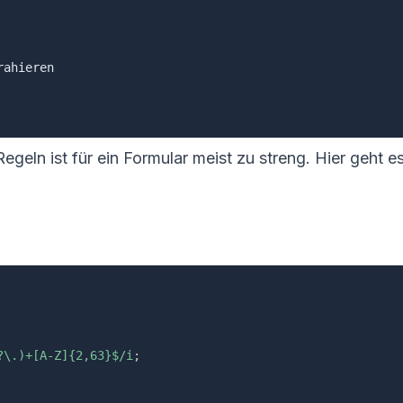
ahieren

geln ist für ein Formular meist zu streng. Hier geht es
?\.)+[A-Z]{2,63}$
/
i
;