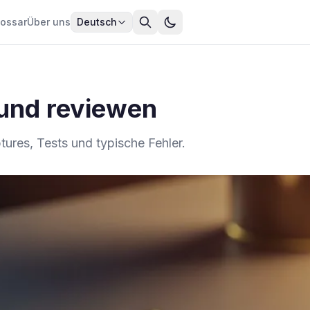
lossar
Über uns
Deutsch
 und reviewen
ures, Tests und typische Fehler.