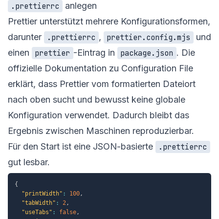
anlegen
.prettierrc
Prettier unterstützt mehrere Konfigurationsformen,
darunter
,
und
.prettierrc
prettier.config.mjs
einen
-Eintrag in
. Die
prettier
package.json
offizielle Dokumentation zu
Configuration File
erklärt, dass Prettier vom formatierten Dateiort
nach oben sucht und bewusst keine globale
Konfiguration verwendet. Dadurch bleibt das
Ergebnis zwischen Maschinen reproduzierbar.
Für den Start ist eine JSON-basierte
.prettierrc
gut lesbar.
{
"printWidth"
:
100
,
"tabWidth"
:
2
,
"useTabs"
:
false
,