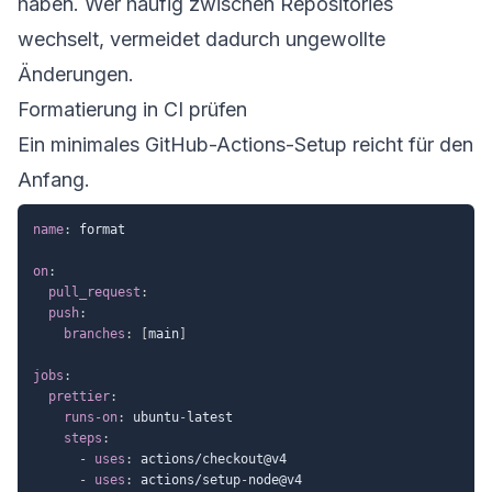
haben. Wer häufig zwischen Repositories
wechselt, vermeidet dadurch ungewollte
Änderungen.
Formatierung in CI prüfen
Ein minimales GitHub-Actions-Setup reicht für den
Anfang.
name
:
 format

on
:
pull_request
:
push
:
branches
:
[
main
]
jobs
:
prettier
:
runs-on
:
 ubuntu
-
latest

steps
:
-
uses
:
 actions/checkout@v4

-
uses
:
 actions/setup
-
node@v4
