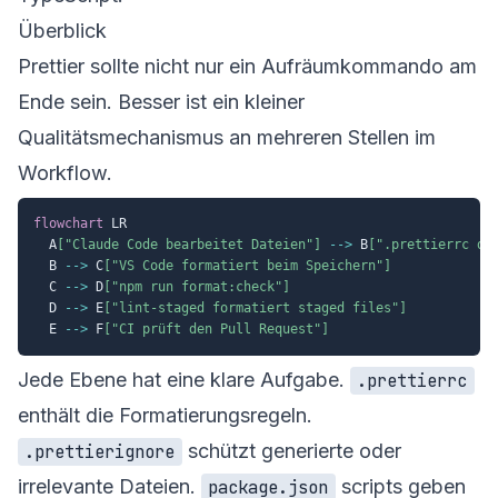
Überblick
Prettier sollte nicht nur ein Aufräumkommando am
Ende sein. Besser ist ein kleiner
Qualitätsmechanismus an mehreren Stellen im
Workflow.
flowchart
 LR

  A
["Claude Code bearbeitet Dateien"]
-->
 B
[".prettierrc de
  B 
-->
 C
["VS Code formatiert beim Speichern"]
  C 
-->
 D
["npm run format:check"]
  D 
-->
 E
["lint-staged formatiert staged files"]
  E 
-->
 F
["CI prüft den Pull Request"]
Jede Ebene hat eine klare Aufgabe.
.prettierrc
enthält die Formatierungsregeln.
schützt generierte oder
.prettierignore
irrelevante Dateien.
scripts geben
package.json