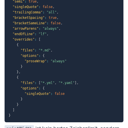
"semi"
:
true
,
"singleQuote"
:
false
,
"trailingComma"
:
"all"
,
"bracketSpacing"
:
true
,
"bracketSameLine"
:
false
,
"arrowParens"
:
"always"
,
"endOfLine"
:
"lf"
,
"overrides"
:
[
{
"files"
:
"*.md"
,
"options"
:
{
"proseWrap"
:
"always"
}
}
,
{
"files"
:
[
"*.yml"
,
"*.yaml"
]
,
"options"
:
{
"singleQuote"
:
false
}
}
]
}