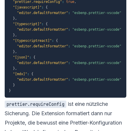
"prettier.requireConfig"
:
true
,
"[javascript]"
:
{
"editor.defaultFormatter"
:
"esbenp.prettier-vscode"
}
,
"[typescript]"
:
{
"editor.defaultFormatter"
:
"esbenp.prettier-vscode"
}
,
"[typescriptreact]"
:
{
"editor.defaultFormatter"
:
"esbenp.prettier-vscode"
}
,
"[json]"
:
{
"editor.defaultFormatter"
:
"esbenp.prettier-vscode"
}
,
"[mdx]"
:
{
"editor.defaultFormatter"
:
"esbenp.prettier-vscode"
}
}
ist eine nützliche
prettier.requireConfig
Sicherung. Die Extension formatiert dann nur
Projekte, die bewusst eine Prettier-Konfiguration