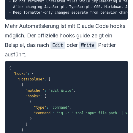
-
-
 After changing JavaScript, TypeScript, CSS, Markdown, JSO
-
Mehr Automatisierung ist mit Claude Code hooks
möglich. Der offizielle
hooks guide
zeigt ein
Beispiel, das nach
oder
Prettier
Edit
Write
ausführt.
{
"hooks"
:
{
"PostToolUse"
:
[
{
"matcher"
:
"Edit|Write"
,
"hooks"
:
[
{
"type"
:
"command"
,
"command"
:
"jq -r '.tool_input.file_path' | xar
}
]
}