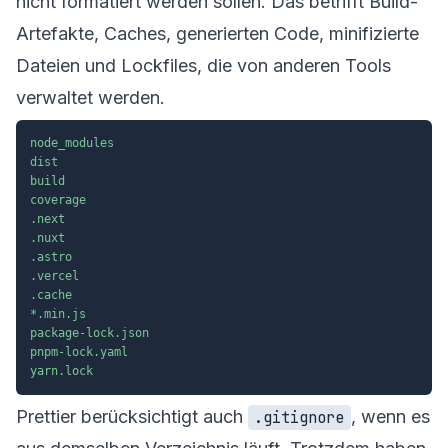
nicht formatiert werden sollen. Das betrifft Build-
Artefakte, Caches, generierten Code, minifizierte
Dateien und Lockfiles, die von anderen Tools
verwaltet werden.
node_modules
dist
build
coverage
.next
.nuxt
.astro
.vercel
.cache
*
.min.js
package-lock.json
pnpm-lock.yaml
yarn.lock
Prettier berücksichtigt auch
, wenn es
.gitignore