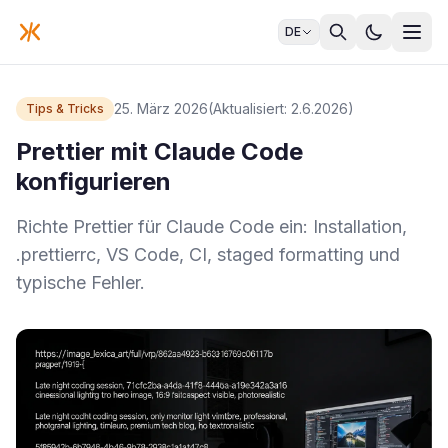
DE
25. März 2026
(Aktualisiert: 2.6.2026)
Tips & Tricks
Prettier mit Claude Code
konfigurieren
Richte Prettier für Claude Code ein: Installation,
.prettierrc, VS Code, CI, staged formatting und
typische Fehler.