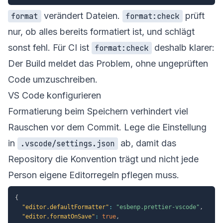
verändert Dateien.
prüft
format
format:check
nur, ob alles bereits formatiert ist, und schlägt
sonst fehl. Für CI ist
deshalb klarer:
format:check
Der Build meldet das Problem, ohne ungeprüften
Code umzuschreiben.
VS Code konfigurieren
Formatierung beim Speichern verhindert viel
Rauschen vor dem Commit. Lege die Einstellung
in
ab, damit das
.vscode/settings.json
Repository die Konvention trägt und nicht jede
Person eigene Editorregeln pflegen muss.
{
"editor.defaultFormatter"
:
"esbenp.prettier-vscode"
,
"editor.formatOnSave"
:
true
,