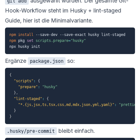
ausgewählt wurden. Der gesamte Git-
git add
Hook-Workflow steht im
Husky + lint-staged
Guide
, hier ist die Minimalvariante.
npm
install
npm
 pkg 
set
scripts.prepare
=
"husky"
Ergänze
so:
package.json
{
"scripts"
:
{
"prepare"
:
"husky"
}
,
"lint-staged"
:
{
"*.{js,jsx,ts,tsx,css,md,mdx,json,yml,yaml}"
:
"prettier
}
}
bleibt einfach.
.husky/pre-commit