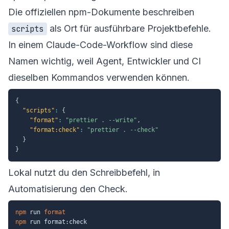
Die offiziellen npm-Dokumente beschreiben
als Ort für ausführbare Projektbefehle.
scripts
In einem Claude-Code-Workflow sind diese
Namen wichtig, weil Agent, Entwickler und CI
dieselben Kommandos verwenden können.
{
"scripts"
:
{
"format"
:
"prettier . --write"
,
"format:check"
:
"prettier . --check"
}
}
Lokal nutzt du den Schreibbefehl, in
Automatisierung den Check.
npm
 run 
format
npm