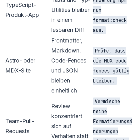
Änderung npm
TypeScript-
Utilities bleiben
run
Produkt-App
in einem
format:check
lesbaren Diff
aus.
Frontmatter,
Markdown,
Prüfe, dass
Astro- oder
Code-Fences
die MDX code
MDX-Site
und JSON
fences gültig
bleiben
bleiben.
einheitlich
Vermische
Review
reine
konzentriert
Team-Pull-
Formatierungsä
sich auf
Requests
nderungen
Verhalten statt