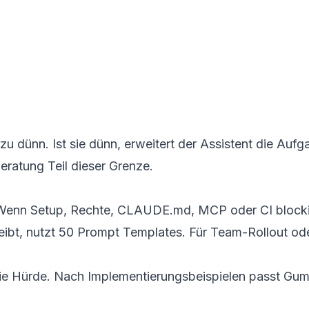
L
L
L
 dünn. Ist sie dünn, erweitert der Assistent die Aufga
ratung Teil dieser Grenze.
Wenn Setup, Rechte, CLAUDE.md, MCP oder CI blockie
ibt, nutzt
50 Prompt Templates
. Für Team-Rollout o
 die Hürde. Nach Implementierungsbeispielen passt Gum