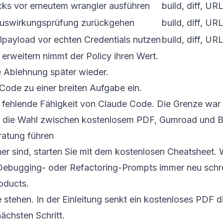
ks vor erneutem wrangler ausführen
build, diff, UR
 Auswirkungsprüfung zurückgehen
build, diff, UR
lpayload vor echten Credentials nutzen
build, diff, UR
erweitern nimmt der Policy ihren Wert.
 Ablehnung später wieder.
 Code zu einer breiten Aufgabe ein.
 fehlende Fähigkeit von Claude Code. Die Grenze war zu
uch die Wahl zwischen kostenlosem PDF, Gumroad und Be
atung führen
r sind, starten Sie mit dem
kostenlosen Cheatsheet
. 
 Debugging- oder Refactoring-Prompts immer neu schre
oducts
.
 stehen. In der Einleitung senkt ein kostenloses PDF
ächsten Schritt.