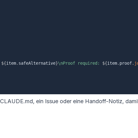
 
${
item
.
safeAlternative
}
\nProof required: 
${
item
.
proof
.
j
in CLAUDE.md, ein Issue oder eine Handoff-Notiz, dami