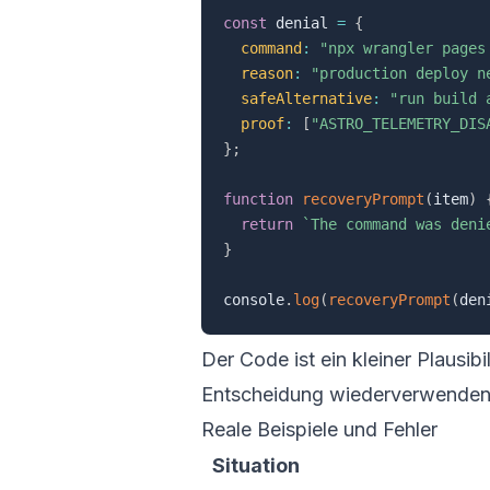
const
 denial 
=
{
command
:
"npx wrangler pages
reason
:
"production deploy n
safeAlternative
:
"run build 
proof
:
[
"ASTRO_TELEMETRY_DIS
}
;
function
recoveryPrompt
(
item
)
return
`
The command was deni
}
console
.
log
(
recoveryPrompt
(
den
Der Code ist ein kleiner Plausi
Entscheidung wiederverwenden
Reale Beispiele und Fehler
Situation