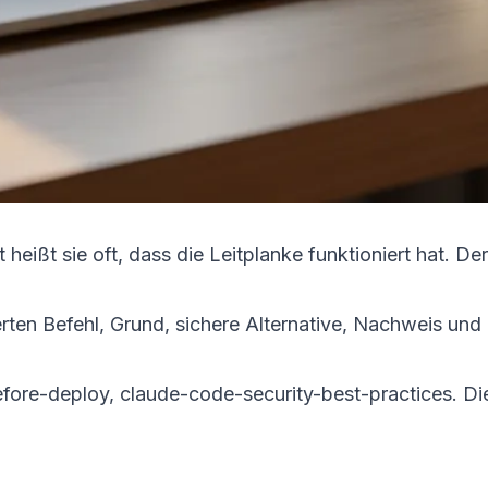
 heißt sie oft, dass die Leitplanke funktioniert hat. De
n Befehl, Grund, sichere Alternative, Nachweis und Re
efore-deploy
,
claude-code-security-best-practices
. Di