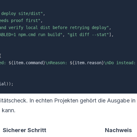
 deploy site/dist"
,
eeds proof first"
,
and verify local dist before retrying deploy"
,
ABLED=1 npm.cmd run build"
,
"git diff --stat"
]
,
{
ed: 
${
item
.
command
}
\nReason: 
${
item
.
reason
}
\nDo instead:
ial
)
)
;
bilitätscheck. In echten Projekten gehört die Ausgabe 
 kann.
Sicherer Schritt
Nachweis