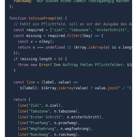
rueckweg
:
"Nur diesen einen Commit rueckgaengig machen"
,
}
;
function
toIssuePrompt
(
n
)
{
// Fehlt ein Pflichtfeld, soll es vor der Ausgabe des Auf
const
 required 
=
[
"ziel"
,
"tabuzone"
,
"ersterSchritt"
,
"p
const
 missing 
=
 required
.
filter
(
(
key
)
=>
{
const
 v 
=
 n
[
key
]
;
return
 v 
===
undefined
||
(
Array
.
isArray
(
v
)
&&
 v
.
length
}
)
;
if
(
missing
.
length 
>
0
)
{
throw
new
Error
(
`
Dem Auftrag fehlen Pflichtfelder: 
${
mi
}
const
line
=
(
label
,
 value
)
=>
`
${
label
}
: 
${
Array
.
isArray
(
value
)
?
 value
.
join
(
" / "
)
:
return
[
line
(
"Ziel"
,
 n
.
ziel
)
,
line
(
"Tabuzone"
,
 n
.
tabuzone
)
,
line
(
"Erster Schritt"
,
 n
.
ersterSchritt
)
,
line
(
"Pruefweg"
,
 n
.
pruefweg
)
,
line
(
"Wegfuehrung"
,
 n
.
wegfuehrung
)
,
line
(
"Rueckweg"
,
 n
.
rueckweg
)
,