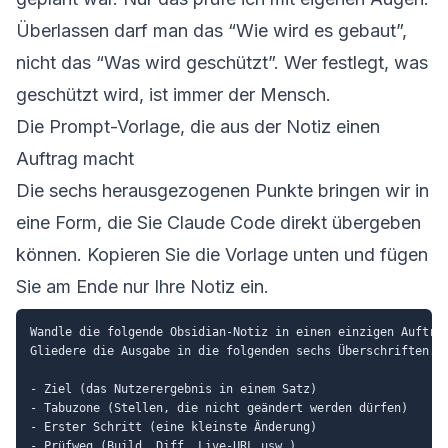
Überlassen darf man das “Wie wird es gebaut”,
nicht das “Was wird geschützt”. Wer festlegt, was
geschützt wird, ist immer der Mensch.
Die Prompt-Vorlage, die aus der Notiz einen
Auftrag macht
Die sechs herausgezogenen Punkte bringen wir in
eine Form, die Sie Claude Code direkt übergeben
können. Kopieren Sie die Vorlage unten und fügen
Sie am Ende nur Ihre Notiz ein.
Wandle die folgende Obsidian-Notiz in einen einzigen Auftrag
Gliedere die Ausgabe in die folgenden sechs Überschriften. S
- Ziel (das Nutzerergebnis in einem Satz)

- Tabuzone (Stellen, die nicht geändert werden dürfen)

- Erster Schritt (eine kleinste Änderung)

- Prüfweg (Build, Diff, Live-URL usw.)
