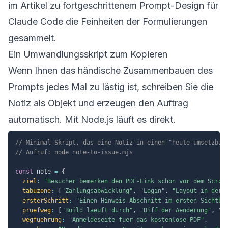
im Artikel zu
fortgeschrittenem Prompt-Design für
Claude Code
die Feinheiten der Formulierungen
gesammelt.
Ein Umwandlungsskript zum Kopieren
Wenn Ihnen das händische Zusammenbauen des
Prompts jedes Mal zu lästig ist, schreiben Sie die
Notiz als Objekt und erzeugen den Auftrag
automatisch. Mit Node.js läuft es direkt.
// Minimal-Skript, das eine Notiz in einen "heute umsetzbar
// Aufruf: node note-to-issue.mjs
const
 note 
=
{
ziel
:
"Besucher bemerken den PDF-Link schon vor dem Scrol
tabuzone
:
[
"Zahlungsabwicklung"
,
"Login"
,
"Layout in der 
ersterSchritt
:
"Einen Hinweis-Abschnitt im ersten Sichtbe
pruefweg
:
[
"Build laeuft durch"
,
"Diff der Aenderung"
,
"O
wegfuehrung
:
"Anmeldeseite fuer das kostenlose PDF"
,