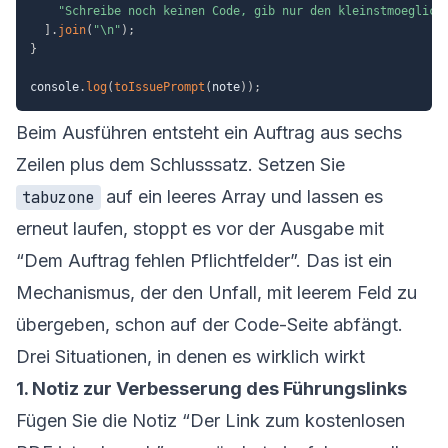
"Schreibe noch keinen Code, gib nur den kleinstmoeglich
]
.
join
(
"\n"
)
;
}
console
.
log
(
toIssuePrompt
(
note
)
)
;
Beim Ausführen entsteht ein Auftrag aus sechs
Zeilen plus dem Schlusssatz. Setzen Sie
auf ein leeres Array und lassen es
tabuzone
erneut laufen, stoppt es vor der Ausgabe mit
“Dem Auftrag fehlen Pflichtfelder”. Das ist ein
Mechanismus, der den Unfall, mit leerem Feld zu
übergeben, schon auf der Code-Seite abfängt.
Drei Situationen, in denen es wirklich wirkt
1. Notiz zur Verbesserung des Führungslinks
Fügen Sie die Notiz “Der Link zum kostenlosen