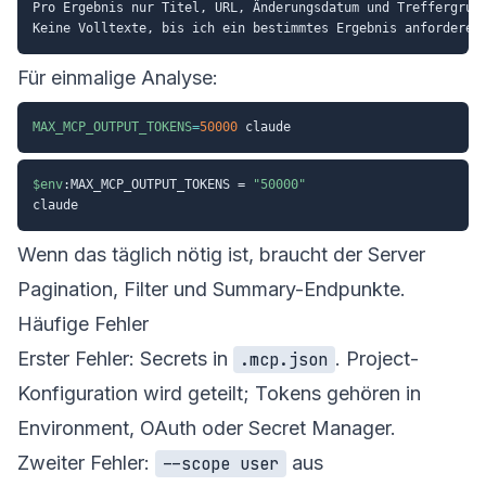
Pro Ergebnis nur Titel, URL, Änderungsdatum und Treffergrund
Für einmalige Analyse:
MAX_MCP_OUTPUT_TOKENS
=
50000
$env
:MAX_MCP_OUTPUT_TOKENS = 
"50000"
Wenn das täglich nötig ist, braucht der Server
Pagination, Filter und Summary-Endpunkte.
Häufige Fehler
Erster Fehler: Secrets in
. Project-
.mcp.json
Konfiguration wird geteilt; Tokens gehören in
Environment, OAuth oder Secret Manager.
Zweiter Fehler:
aus
--scope user