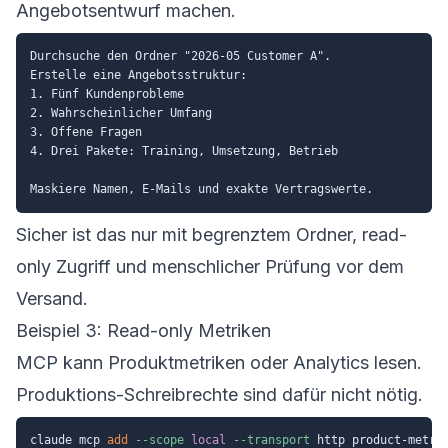
Angebotsentwurf machen.
Durchsuche den Ordner "2026-05 Customer A".

Erstelle eine Angebotsstruktur:

1. Fünf Kundenprobleme

2. Wahrscheinlicher Umfang

3. Offene Fragen

4. Drei Pakete: Training, Umsetzung, Betrieb

Sicher ist das nur mit begrenztem Ordner, read-
only Zugriff und menschlicher Prüfung vor dem
Versand.
Beispiel 3: Read-only Metriken
MCP kann Produktmetriken oder Analytics lesen.
Produktions-Schreibrechte sind dafür nicht nötig.
claude mcp 
add
--scope
local
--transport
 http product-metri