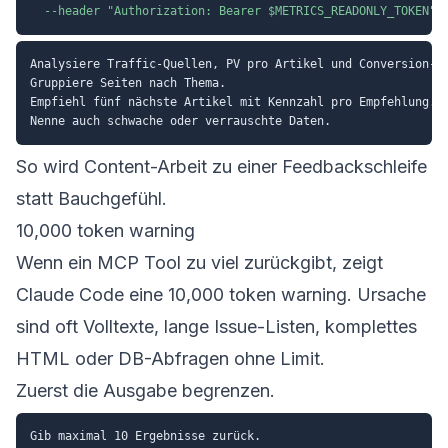
--header
"Authorization: Bearer 
$METRICS_READONLY_TOKEN
"
Analysiere Traffic-Quellen, PV pro Artikel und Conversion-Kl
Gruppiere Seiten nach Thema.

Empfiehl fünf nächste Artikel mit Kennzahl pro Empfehlung.

So wird Content-Arbeit zu einer Feedbackschleife
statt Bauchgefühl.
10,000 token warning
Wenn ein MCP Tool zu viel zurückgibt, zeigt
Claude Code eine 10,000 token warning. Ursache
sind oft Volltexte, lange Issue-Listen, komplettes
HTML oder DB-Abfragen ohne Limit.
Zuerst die Ausgabe begrenzen.
Gib maximal 10 Ergebnisse zurück.
