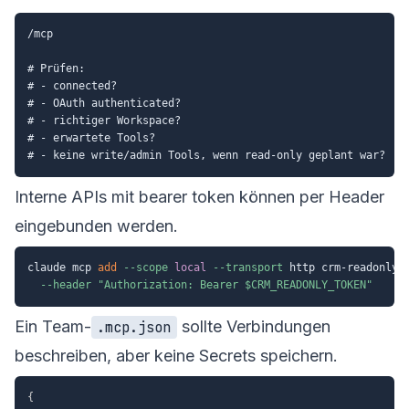
/mcp

# Prüfen:

# - connected?

# - OAuth authenticated?

# - richtiger Workspace?

# - erwartete Tools?

Interne APIs mit bearer token können per Header
eingebunden werden.
claude mcp 
add
--scope
local
--transport
 http crm-readonly 
--header
"Authorization: Bearer 
$CRM_READONLY_TOKEN
"
Ein Team-
sollte Verbindungen
.mcp.json
beschreiben, aber keine Secrets speichern.
{