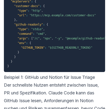
"mcpServers"
:
{
"customer-docs"
:
{
"type"
:
"http"
,
"url"
:
"https://mcp.example.com/customer-docs"
}
,
"github-readonly"
:
{
"type"
:
"stdio"
,
"command"
:
"cmd"
,
"args"
:
[
"/c"
,
"npx"
,
"-y"
,
"@example/github-readonly
"env"
:
{
"GITHUB_TOKEN"
:
"${GITHUB_READONLY_TOKEN}"
}
}
}
}
Beispiel 1: GitHub und Notion für Issue Triage
Der schnellste Nutzen entsteht zwischen Issue,
PR und Spezifikation. Claude Code kann das
GitHub Issue lesen, Anforderungen in Notion
suchen und Risiken zusammenfassen, bevor Code