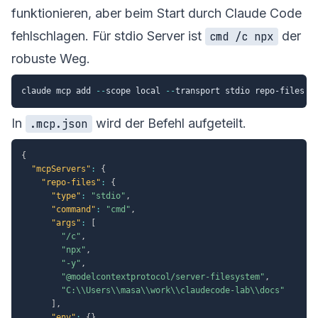
funktionieren, aber beim Start durch Claude Code
fehlschlagen. Für stdio Server ist
der
cmd /c npx
robuste Weg.
claude mcp add 
--
scope local 
--
transport stdio repo-files 
-
In
wird der Befehl aufgeteilt.
.mcp.json
{
"mcpServers"
:
{
"repo-files"
:
{
"type"
:
"stdio"
,
"command"
:
"cmd"
,
"args"
:
[
"/c"
,
"npx"
,
"-y"
,
"@modelcontextprotocol/server-filesystem"
,
"C:\\Users\\masa\\work\\claudecode-lab\\docs"
]
,
"env"
:
{
}