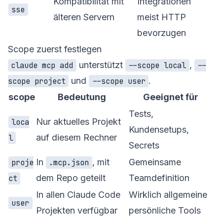
Kompatibilität mit
Integrationen
sse
älteren Servern
meist HTTP
bevorzugen
Scope zuerst festlegen
unterstützt
,
claude mcp add
--scope local
--
und
.
scope project
--scope user
scope
Bedeutung
Geeignet für
Tests,
Nur aktuelles Projekt
loca
Kundensetups,
auf diesem Rechner
l
Secrets
In
, mit
Gemeinsame
proje
.mcp.json
dem Repo geteilt
Teamdefinition
ct
In allen Claude Code
Wirklich allgemeine
user
Projekten verfügbar
persönliche Tools