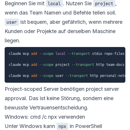
Beginnen Sie mit
. Nutzen Sie
,
local
project
wenn das Team Namen und Befehle teilen soll.
ist bequem, aber gefährlich, wenn mehrere
user
Kunden oder Projekte auf derselben Maschine
liegen.
claude mcp 
add
--scope
local
--transport
 stdio repo-files -
claude mcp 
add
--scope
 project 
--transport
 http team-docs ht
claude mcp 
add
--scope
 user 
--transport
Project-scoped Server benötigen project server
approval. Das ist keine Störung, sondern eine
bewusste Vertrauensentscheidung.
Windows: cmd /c npx verwenden
Unter Windows kann
in PowerShell
npx