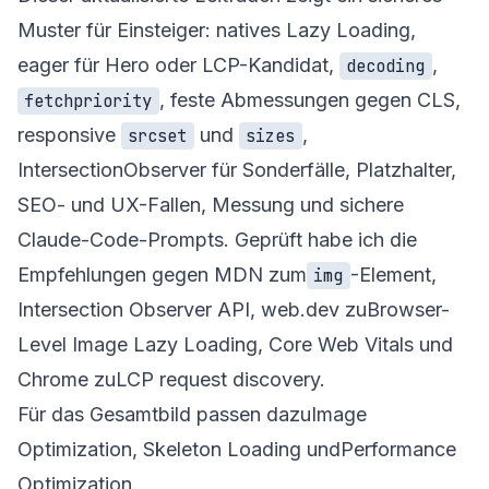
Muster für Einsteiger: natives Lazy Loading,
eager für Hero oder LCP-Kandidat,
,
decoding
, feste Abmessungen gegen CLS,
fetchpriority
responsive
und
,
srcset
sizes
IntersectionObserver für Sonderfälle, Platzhalter,
SEO- und UX-Fallen, Messung und sichere
Claude-Code-Prompts. Geprüft habe ich die
Empfehlungen gegen MDN zum
-Element
,
img
Intersection Observer API
, web.dev zu
Browser-
Level Image Lazy Loading
,
Core Web Vitals
und
Chrome zu
LCP request discovery
.
Für das Gesamtbild passen dazu
Image
Optimization
,
Skeleton Loading
und
Performance
Optimization
.