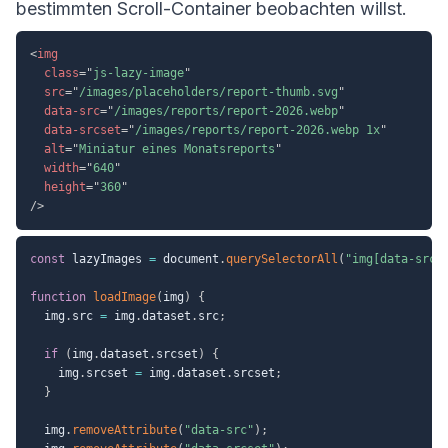
bestimmten Scroll-Container beobachten willst.
<
img
class
=
"
js-lazy-image
"
src
=
"
/images/placeholders/report-thumb.svg
"
data-src
=
"
/images/reports/report-2026.webp
"
data-srcset
=
"
/images/reports/report-2026.webp 1x
"
alt
=
"
Miniatur eines Monatsreports
"
width
=
"
640
"
height
=
"
360
"
/>
const
 lazyImages 
=
 document
.
querySelectorAll
(
"img[data-src]
function
loadImage
(
img
)
{
  img
.
src 
=
 img
.
dataset
.
src
;
if
(
img
.
dataset
.
srcset
)
{
    img
.
srcset 
=
 img
.
dataset
.
srcset
;
}
  img
.
removeAttribute
(
"data-src"
)
;