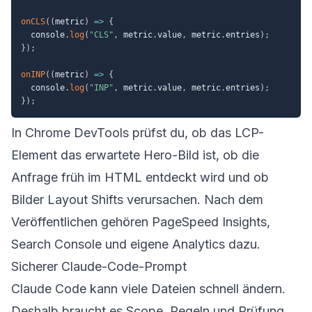
onCLS
(
(
metric
)
=>
{
  console
.
log
(
"CLS"
,
 metric
.
value
,
 metric
.
entries
)
;
}
)
;
onINP
(
(
metric
)
=>
{
  console
.
log
(
"INP"
,
 metric
.
value
,
 metric
.
entries
)
;
}
)
;
In Chrome DevTools prüfst du, ob das LCP-
Element das erwartete Hero-Bild ist, ob die
Anfrage früh im HTML entdeckt wird und ob
Bilder Layout Shifts verursachen. Nach dem
Veröffentlichen gehören PageSpeed Insights,
Search Console und eigene Analytics dazu.
Sicherer Claude-Code-Prompt
Claude Code kann viele Dateien schnell ändern.
Deshalb braucht es Scope, Regeln und Prüfung