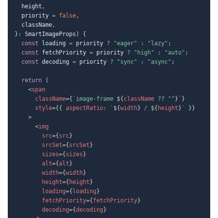
  height
,
  priority 
=
false
,
  className
,
}
:
 SmartImageProps
)
{
const
 loading 
=
 priority 
?
"eager"
:
"lazy"
;
const
 fetchPriority 
=
 priority 
?
"high"
:
"auto"
;
const
 decoding 
=
 priority 
?
"sync"
:
"async"
;
return
(
<
span
className
=
{
`
image-frame 
${
className 
??
""
}
`
}
style
=
{
{
 aspectRatio
:
`
${
width
}
 / 
${
height
}
`
}
}
>
<
img
src
=
{
src
}
srcSet
=
{
srcSet
}
sizes
=
{
sizes
}
alt
=
{
alt
}
width
=
{
width
}
height
=
{
height
}
loading
=
{
loading
}
fetchPriority
=
{
fetchPriority
}
decoding
=
{
decoding
}