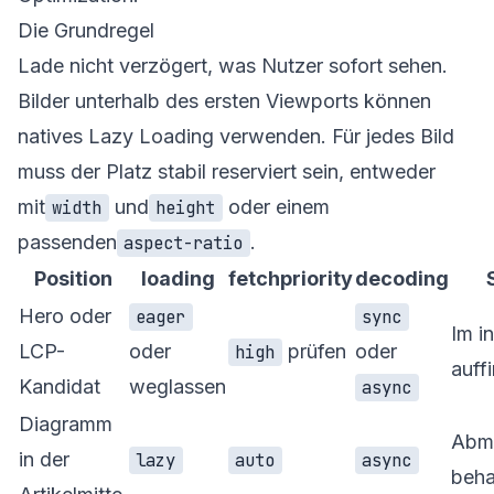
Die Grundregel
Lade nicht verzögert, was Nutzer sofort sehen.
Bilder unterhalb des ersten Viewports können
natives Lazy Loading verwenden. Für jedes Bild
muss der Platz stabil reserviert sein, entweder
mit
und
oder einem
width
height
passenden
.
aspect-ratio
Position
loading
fetchpriority
decoding
Hero oder
eager
sync
Im i
LCP-
oder
prüfen
oder
high
auff
Kandidat
weglassen
async
Diagramm
Abm
in der
lazy
auto
async
beha