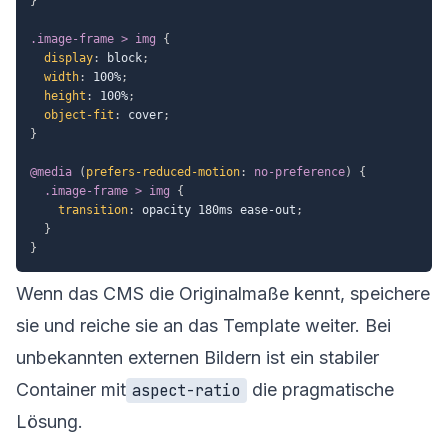
}
.image-frame > img
{
display
:
 block
;
width
:
 100%
;
height
:
 100%
;
object-fit
:
 cover
;
}
@media
(
prefers-reduced-motion
:
 no-preference
)
{
.image-frame > img
{
transition
:
 opacity 180ms ease-out
;
}
}
Wenn das CMS die Originalmaße kennt, speichere
sie und reiche sie an das Template weiter. Bei
unbekannten externen Bildern ist ein stabiler
Container mit
die pragmatische
aspect-ratio
Lösung.