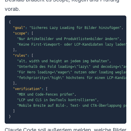
vorab.
{
"goal"
:
"Sicheres Lazy Loading für Bilder hinzufügen"
,
"scope"
:
[
"Nur Artikelbilder und Produktlistenbilder ändern"
,
"Keine First-Viewport- oder LCP-Kandidaten lazy laden"
]
,
"rules"
:
[
"alt, width und height an jedem img behalten"
,
"Unterhalb des Fold loading=\"lazy\" und decoding=\"asy
"Für Hero loading=\"eager\" nutzen oder loading weglass
"fetchpriority=\"high\" höchstens für einen LCP-Kandida
]
,
"verification"
:
[
"MDX und Code-Fences prüfen"
,
"LCP und CLS in DevTools kontrollieren"
,
"Mobile Breite auf Bild-, Text- und CTA-Überlappung prü
]
}
Claude Code soll außerdem melden, welche Bilder