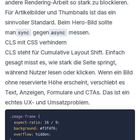
andere Rendering-Arbeit so stark zu blockieren.
Für Artikelbilder und Thumbnails ist das ein
sinnvoller Standard. Beim Hero-Bild sollte
man
gegen
messen.
sync
async
CLS mit CSS verhindern
CLS steht für Cumulative Layout Shift. Einfach
gesagt misst es, wie stark die Seite springt,
während Nutzer lesen oder klicken. Wenn ein Bild
ohne reservierte Höhe erscheint, verschiebt es
Text, Anzeigen, Formulare und CTAs. Das ist ein
echtes UX- und Umsatzproblem.
.image-frame
{
aspect-ratio
:
 16 / 9
;
background
:
 #f3f4f6
;
overflow
:
 hidden
;