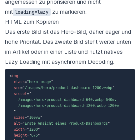
angemessen zu priorisieren und nicht
mit
zu markieren.
loading=lazy
HTML zum Kopieren
Das erste Bild ist das Hero-Bild, daher eager und
hohe Priorität. Das zweite Bild steht weiter unten
im Artikel oder in einer Liste und nutzt natives
Lazy Loading mit asynchronem Decoding.
<
img
class
=
"
hero-image
"
src
=
"
/images/hero/product-dashboard-1200.webp
"
srcset
=
"
    /images/hero/product-dashboard-640.webp 640w,

    /images/hero/product-dashboard-1200.webp 1200w

"
sizes
=
"
100vw
"
alt
=
"
Erste Ansicht eines Produkt-Dashboards
"
width
=
"
1200
"
height
=
"
675
"