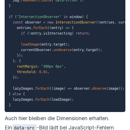
  img
.
removeAttribute
(
"data-srcset"
)
;
}
if
(
"IntersectionObserver"
in
 window
)
{
const
 observer 
=
new
IntersectionObserver
(
(
entries
,
 curre
    entries
.
forEach
(
(
entry
)
=>
{
if
(
!
entry
.
isIntersecting
)
return
;
loadImage
(
entry
.
target
)
;
      currentObserver
.
unobserve
(
entry
.
target
)
;
}
)
;
}
,
{
rootMargin
:
"300px 0px"
,
threshold
:
0.01
,
}
)
;
  lazyImages
.
forEach
(
(
image
)
=>
 observer
.
observe
(
image
)
)
;
}
else
{
  lazyImages
.
forEach
(
loadImage
)
;
}
Auch hier bleiben die Dimensionen erhalten.
Ein
-Bild lädt bei JavaScript-Fehlern
data-src