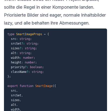
sollte die Regel in einer Komponente landen.
Priorisierte Bilder sind eager, normale Inhaltsbilder
lazy, und alle behalten ihre Abmessungen.
type
SmartImageProps
=
{
  src
:
string
;
  srcSet
?
:
string
;
  sizes
?
:
string
;
  alt
:
string
;
  width
:
number
;
  height
:
number
;
  priority
?
:
boolean
;
  className
?
:
string
;
}
;
export
function
SmartImage
(
{
  src
,
  srcSet
,
  sizes
,
  alt
,
  width
,