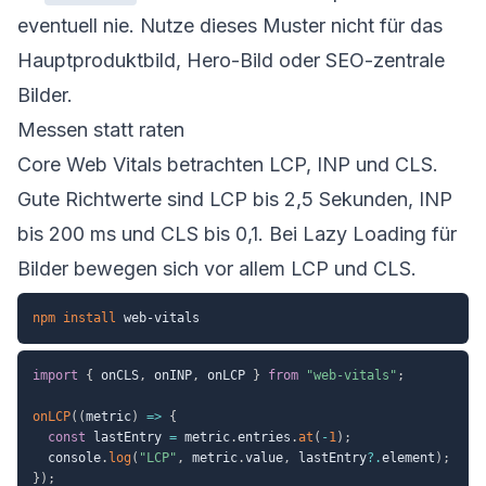
eventuell nie. Nutze dieses Muster nicht für das
Hauptproduktbild, Hero-Bild oder SEO-zentrale
Bilder.
Messen statt raten
Core Web Vitals betrachten LCP, INP und CLS.
Gute Richtwerte sind LCP bis 2,5 Sekunden, INP
bis 200 ms und CLS bis 0,1. Bei Lazy Loading für
Bilder bewegen sich vor allem LCP und CLS.
npm
install
import
{
 onCLS
,
 onINP
,
 onLCP 
}
from
"web-vitals"
;
onLCP
(
(
metric
)
=>
{
const
 lastEntry 
=
 metric
.
entries
.
at
(
-
1
)
;
  console
.
log
(
"LCP"
,
 metric
.
value
,
 lastEntry
?.
element
)
;
}
)
;