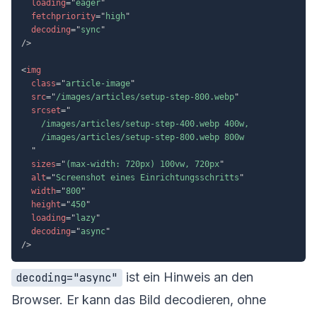
loading
=
"
eager
"
fetchpriority
=
"
high
"
decoding
=
"
sync
"
/>
<
img
class
=
"
article-image
"
src
=
"
/images/articles/setup-step-800.webp
"
srcset
=
"
    /images/articles/setup-step-400.webp 400w,

    /images/articles/setup-step-800.webp 800w

"
sizes
=
"
(max-width: 720px) 100vw, 720px
"
alt
=
"
Screenshot eines Einrichtungsschritts
"
width
=
"
800
"
height
=
"
450
"
loading
=
"
lazy
"
decoding
=
"
async
"
/>
ist ein Hinweis an den
decoding="async"
Browser. Er kann das Bild decodieren, ohne