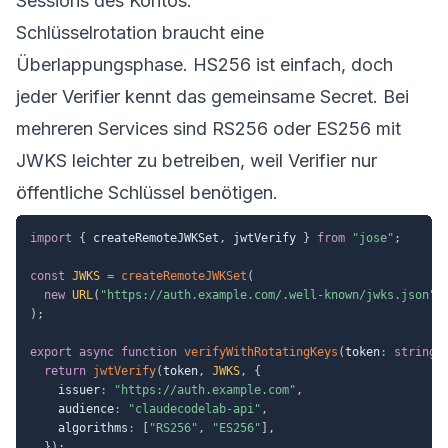
Sessions des Kontos.
Schlüsselrotation braucht eine
Überlappungsphase. HS256 ist einfach, doch
jeder Verifier kennt das gemeinsame Secret. Bei
mehreren Services sind RS256 oder ES256 mit
JWKS leichter zu betreiben, weil Verifier nur
öffentliche Schlüssel benötigen.
import
{
 createRemoteJWKSet
,
 jwtVerify 
}
from
"jose"
;
const
JWKS
=
createRemoteJWKSet
(
new
URL
(
"https://auth.example.com/.well-known/jwks.json"
)
)
;
export
async
function
verifyWithRotatingKeys
(
token
:
string
)
return
jwtVerify
(
token
,
JWKS
,
{
    issuer
:
"https://auth.example.com"
,
    audience
:
"claudecodelab-api"
,
    algorithms
:
[
"RS256"
,
"ES256"
]
,
}
)
;