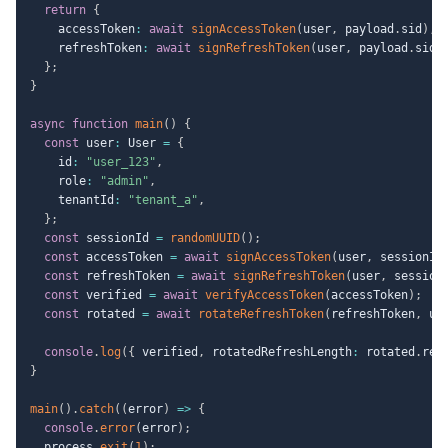
return
{
    accessToken
:
await
signAccessToken
(
user
,
 payload
.
sid
)
,
    refreshToken
:
await
signRefreshToken
(
user
,
 payload
.
sid
)
}
;
}
async
function
main
(
)
{
const
 user
:
 User 
=
{
    id
:
"user_123"
,
    role
:
"admin"
,
    tenantId
:
"tenant_a"
,
}
;
const
 sessionId 
=
randomUUID
(
)
;
const
 accessToken 
=
await
signAccessToken
(
user
,
 sessionId
const
 refreshToken 
=
await
signRefreshToken
(
user
,
 session
const
 verified 
=
await
verifyAccessToken
(
accessToken
)
;
const
 rotated 
=
await
rotateRefreshToken
(
refreshToken
,
 us
console
.
log
(
{
 verified
,
 rotatedRefreshLength
:
 rotated
.
ref
}
main
(
)
.
catch
(
(
error
)
=>
{
console
.
error
(
error
)
;
  process
.
exit
(
1
)
;