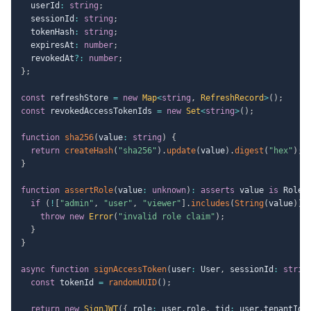
  userId
:
string
;
  sessionId
:
string
;
  tokenHash
:
string
;
  expiresAt
:
number
;
  revokedAt
?
:
number
;
}
;
const
 refreshStore 
=
new
Map
<
string
,
 RefreshRecord
>
(
)
;
const
 revokedAccessTokenIds 
=
new
Set
<
string
>
(
)
;
function
sha256
(
value
:
string
)
{
return
createHash
(
"sha256"
)
.
update
(
value
)
.
digest
(
"hex"
)
;
}
function
assertRole
(
value
:
unknown
)
:
asserts
 value 
is
 Role 
if
(
!
[
"admin"
,
"user"
,
"viewer"
]
.
includes
(
String
(
value
)
)
)
throw
new
Error
(
"invalid role claim"
)
;
}
}
async
function
signAccessToken
(
user
:
 User
,
 sessionId
:
strin
const
 tokenId 
=
randomUUID
(
)
;
return
new
SignJWT
(
{
 role
:
 user
.
role
,
 tid
:
 user
.
tenantId
,