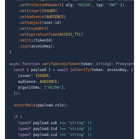
.
setProtectedHeader
(
{
 alg
:
"HS256"
,
 typ
:
"JWT"
}
)
.
setIssuer
(
ISSUER
)
.
setAudience
(
AUDIENCE
)
.
setSubject
(
user
.
id
)
.
setIssuedAt
(
)
.
setExpirationTime
(
ACCESS_TTL
)
.
setJti
(
tokenId
)
.
sign
(
accessKey
)
;
}
async
function
verifyAccessToken
(
token
:
string
)
:
Promise
<
Ve
const
{
 payload 
}
=
await
jwtVerify
(
token
,
 accessKey
,
{
    issuer
:
ISSUER
,
    audience
:
AUDIENCE
,
    algorithms
:
[
"HS256"
]
,
}
)
;
assertRole
(
payload
.
role
)
;
if
(
typeof
 payload
.
sub 
!==
"string"
||
typeof
 payload
.
tid 
!==
"string"
||
typeof
 payload
.
sid 
!==
"string"
||