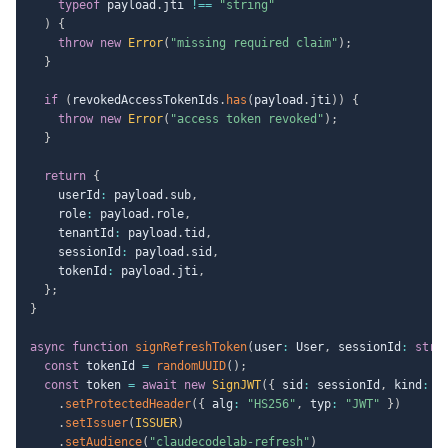
typeof
 payload
.
jti 
!==
"string"
)
{
throw
new
Error
(
"missing required claim"
)
;
}
if
(
revokedAccessTokenIds
.
has
(
payload
.
jti
)
)
{
throw
new
Error
(
"access token revoked"
)
;
}
return
{
    userId
:
 payload
.
sub
,
    role
:
 payload
.
role
,
    tenantId
:
 payload
.
tid
,
    sessionId
:
 payload
.
sid
,
    tokenId
:
 payload
.
jti
,
}
;
}
async
function
signRefreshToken
(
user
:
 User
,
 sessionId
:
stri
const
 tokenId 
=
randomUUID
(
)
;
const
 token 
=
await
new
SignJWT
(
{
 sid
:
 sessionId
,
 kind
:
"
.
setProtectedHeader
(
{
 alg
:
"HS256"
,
 typ
:
"JWT"
}
)
.
setIssuer
(
ISSUER
)
.
setAudience
(
"claudecodelab-refresh"
)