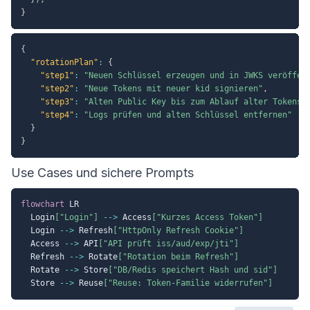
}
{
"rotationPlan"
:
{
"step1"
:
"Neuen Schlüssel erzeugen und in JWKS veröffen
"step2"
:
"Neue Tokens mit neuer kid signieren"
,
"step3"
:
"Alten Public Key bis zum Ablauf alter Tokens 
"step4"
:
"Logs prüfen und alten Schlüssel entfernen"
}
}
Use Cases und sichere Prompts
flowchart
 LR

  Login
["Login"]
-->
 Access
["Kurzes Access Token"]
  Login 
-->
 Refresh
["HttpOnly Refresh Cookie"]
  Access 
-->
 API
["API prüft iss/aud/exp/jti"]
  Refresh 
-->
 Rotate
["Rotation beim Refresh"]
  Rotate 
-->
 Store
["DB/Redis speichert Hash und sid"]
  Store 
-->
 Reuse
["Reuse: Token-Familie widerrufen"]