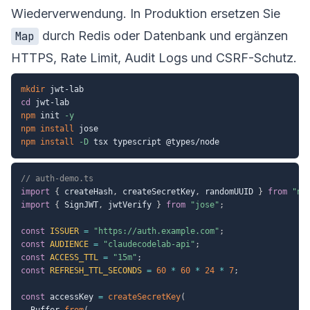
Wiederverwendung. In Produktion ersetzen Sie
durch Redis oder Datenbank und ergänzen
Map
HTTPS, Rate Limit, Audit Logs und CSRF-Schutz.
mkdir
cd
npm
 init 
-y
npm
install
npm
install
-D
// auth-demo.ts
import
{
 createHash
,
 createSecretKey
,
 randomUUID 
}
from
"no
import
{
 SignJWT
,
 jwtVerify 
}
from
"jose"
;
const
ISSUER
=
"https://auth.example.com"
;
const
AUDIENCE
=
"claudecodelab-api"
;
const
ACCESS_TTL
=
"15m"
;
const
REFRESH_TTL_SECONDS
=
60
*
60
*
24
*
7
;
const
 accessKey 
=
createSecretKey
(
  Buffer
.
from
(