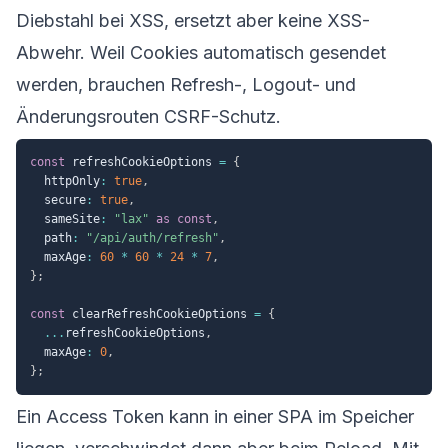
Diebstahl bei XSS, ersetzt aber keine XSS-
Abwehr. Weil Cookies automatisch gesendet
werden, brauchen Refresh-, Logout- und
Änderungsrouten CSRF-Schutz.
const
 refreshCookieOptions 
=
{
  httpOnly
:
true
,
  secure
:
true
,
  sameSite
:
"lax"
as
const
,
  path
:
"/api/auth/refresh"
,
  maxAge
:
60
*
60
*
24
*
7
,
}
;
const
 clearRefreshCookieOptions 
=
{
...
refreshCookieOptions
,
  maxAge
:
0
,
}
;
Ein Access Token kann in einer SPA im Speicher