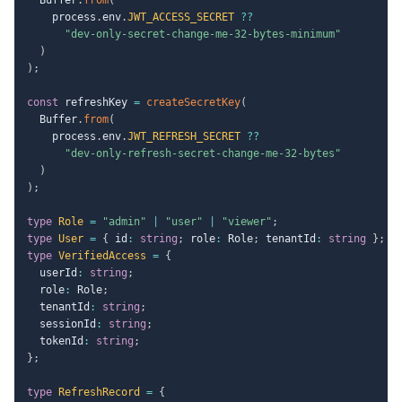
    process
.
env
.
JWT_ACCESS_SECRET
??
"dev-only-secret-change-me-32-bytes-minimum"
)
)
;
const
 refreshKey 
=
createSecretKey
(
  Buffer
.
from
(
    process
.
env
.
JWT_REFRESH_SECRET
??
"dev-only-refresh-secret-change-me-32-bytes"
)
)
;
type
Role
=
"admin"
|
"user"
|
"viewer"
;
type
User
=
{
 id
:
string
;
 role
:
 Role
;
 tenantId
:
string
}
;
type
VerifiedAccess
=
{
  userId
:
string
;
  role
:
 Role
;
  tenantId
:
string
;
  sessionId
:
string
;
  tokenId
:
string
;
}
;
type
RefreshRecord
=
{