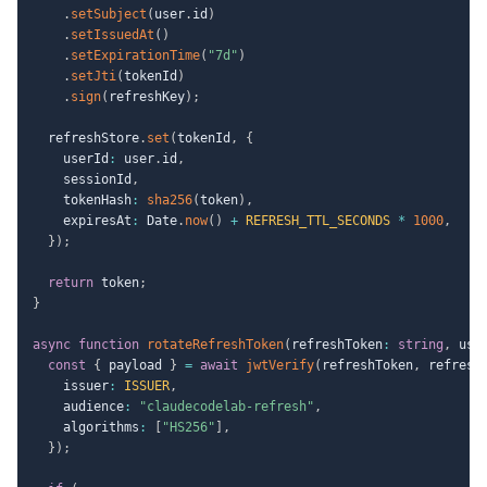
.
setSubject
(
user
.
id
)
.
setIssuedAt
(
)
.
setExpirationTime
(
"7d"
)
.
setJti
(
tokenId
)
.
sign
(
refreshKey
)
;
  refreshStore
.
set
(
tokenId
,
{
    userId
:
 user
.
id
,
    sessionId
,
    tokenHash
:
sha256
(
token
)
,
    expiresAt
:
 Date
.
now
(
)
+
REFRESH_TTL_SECONDS
*
1000
,
}
)
;
return
 token
;
}
async
function
rotateRefreshToken
(
refreshToken
:
string
,
 use
const
{
 payload 
}
=
await
jwtVerify
(
refreshToken
,
 refresh
    issuer
:
ISSUER
,
    audience
:
"claudecodelab-refresh"
,
    algorithms
:
[
"HS256"
]
,
}
)
;