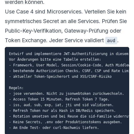
werden können.
Use Case 4 sind Microservices. Verteilen Sie kein
symmetrisches Secret an alle Services. Prüfen Sie
Public-Key-Verifikation, Gateway-Prüfung oder
Token Exchange. Jeder Service validiert
.
aud
Entwirf und implementiere JWT-Authentifizierung in diesem Re
Vor Änderungen bitte eine Tabelle erstellen:

- Framework, User Model, Session/Cookie-Code, Auth Middlewar
- bestehende Authorization Checks, CSRF, CSP und Rate Limit

- aktueller Token-Speicherort und XSS/CSRF-Risiko

Regeln:

- jose verwenden. Nicht zu jsonwebtoken zurückwechseln.

- Access Token 15 Minuten. Refresh Token 7 Tage.

- iss, aud, sub, exp, iat, jti und sid validieren.

- Refresh Token nur als Hash in DB/Redis speichern.

- Rotation umsetzen und bei Reuse die sid-Familie widerrufen
- Keine Secrets, .env oder Produktionstokens ausgeben.
