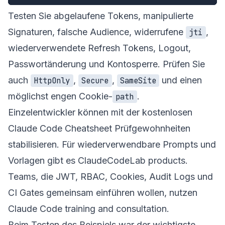
Testen Sie abgelaufene Tokens, manipulierte
Signaturen, falsche Audience, widerrufene
,
jti
wiederverwendete Refresh Tokens, Logout,
Passwortänderung und Kontosperre. Prüfen Sie
auch
,
,
und einen
HttpOnly
Secure
SameSite
möglichst engen Cookie-
.
path
Einzelentwickler können mit der
kostenlosen
Claude Code Cheatsheet
Prüfgewohnheiten
stabilisieren. Für wiederverwendbare Prompts und
Vorlagen gibt es
ClaudeCodeLab products
.
Teams, die JWT, RBAC, Cookies, Audit Logs und
CI Gates gemeinsam einführen wollen, nutzen
Claude Code training and consultation
.
Beim Testen des Beispiels war der wichtigste