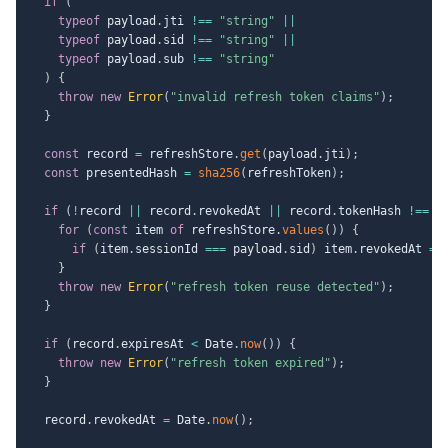
if
(
typeof
 payload
.
jti 
!==
"string"
||
typeof
 payload
.
sid 
!==
"string"
||
typeof
 payload
.
sub 
!==
"string"
)
{
throw
new
Error
(
"invalid refresh token claims"
)
;
}
const
 record 
=
 refreshStore
.
get
(
payload
.
jti
)
;
const
 presentedHash 
=
sha256
(
refreshToken
)
;
if
(
!
record 
||
 record
.
revokedAt 
||
 record
.
tokenHash 
!==
 p
for
(
const
 item 
of
 refreshStore
.
values
(
)
)
{
if
(
item
.
sessionId 
===
 payload
.
sid
)
 item
.
revokedAt 
=
 
}
throw
new
Error
(
"refresh token reuse detected"
)
;
}
if
(
record
.
expiresAt 
<
 Date
.
now
(
)
)
{
throw
new
Error
(
"refresh token expired"
)
;
}
  record
.
revokedAt 
=
 Date
.
now
(
)
;