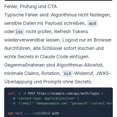
Fehler, Prüfung und CTA
Typische Fehler sind: Algorithmus nicht festlegen,
sensible Daten ins Payload schreiben,
aud
oder
nicht prüfen, Refresh Tokens
iss
wiederverwendbar lassen, Logout nur im Browser
durchführen, alte Schlüssel sofort löschen und
echte Secrets in Claude Code einfügen.
Gegenmaßnahmen sind Algorithmus-Allowlist,
minimale Claims, Rotation,
-Widerruf, JWKS-
sid
Überlappung und Prompts ohne Secrets.
curl
-i
-X
 POST https://example.com/api/auth/login 
\
-H
"content-type: application/json"
\
-d
'{"email":"demo@example.com","password":"correct horse
npm
test
 -- 
--runInBand