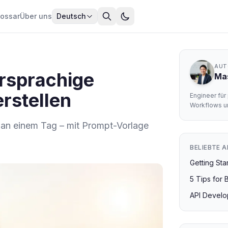
lossar
Über uns
Deutsch
AUT
rsprachige
Ma
rstellen
Engineer fü
Workflows u
 an einem Tag – mit Prompt-Vorlage
BELIEBTE A
Getting St
5 Tips for 
API Develo