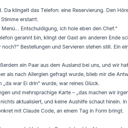
ll. Da klingelt das Telefon: eine Reservierung. Den Höre
 Stimme erstarrt.
s Menü… Entschuldigung, ich hole eben den Chef.”
fon gerannt bin, klingt der Gast am anderen Ende scho
 noch?” Bestellungen und Servieren stehen still. Ein ei
rdem ein Paar aus dem Ausland bei uns, und wir hatt
r als nach Allergien gefragt wurde, blieb mir die Ant
„da war Ei drin” wurde, war reines Glück.
gen und mehrsprachige Karte – „das machen wir irgen
ichts aktualisiert, und keine Aushilfe schaut hinein. I
onkret mit
Claude Code
, an einem Tag in Form bringt.