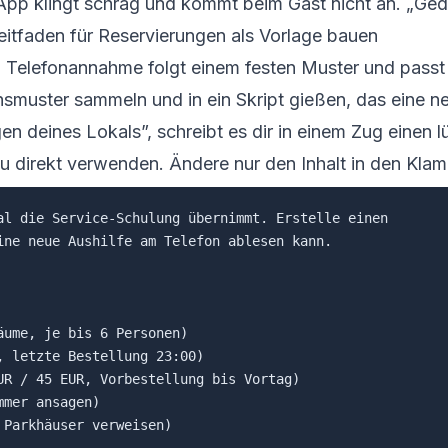
App klingt schräg und kommt beim Gast nicht an. „Ged
eitfaden für Reservierungen als Vorlage bauen
n. Telefonannahme folgt einem festen Muster und passt
muster sammeln und in ein Skript gießen, das eine ne
 deines Lokals”, schreibt es dir in einem Zug einen l
 direkt verwenden. Ändere nur den Inhalt in den Klam
al die Service-Schulung übernimmt. Erstelle einen

ine neue Aushilfe am Telefon ablesen kann.

ume, je bis 6 Personen)

 letzte Bestellung 23:00)

UR / 45 EUR, Vorbestellung bis Vortag)

mer ansagen)

Parkhäuser verweisen)
