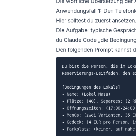
Die wörtliche Übersetzung der 
Anwendungsfall 1: Den Telefonl
Hier solltest du zuerst ansetze
Die Aufgabe: typische Gesprächs
du Claude Code „die Bedingungen
Den folgenden Prompt kannst du
Du bist die Person, die im Lok
Reservierungs-Leitfaden, den e
[Bedingungen des Lokals]

- Name: (Lokal Masa)

- Plätze: (40), Separees: (2 Rä
- Öffnungszeiten: (17:00-24:00,
- Menüs: (zwei Varianten, 35 E
- Gedeck: (4 EUR pro Person, im
- Parkplatz: (keiner, auf nahe 