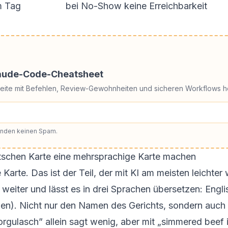
m Tag
bei No-Show keine Erreichbarkeit
laude-Code-Cheatsheet
Seite mit Befehlen, Review-Gewohnheiten und sicheren Workflows h
senden keinen Spam.
tschen Karte eine mehrsprachige Karte machen
arte. Das ist der Teil, der mit KI am meisten leichter 
eiter und lässt es in drei Sprachen übersetzen: Englis
en). Nicht nur den Namen des Gerichts, sondern auch e
ulasch” allein sagt wenig, aber mit „simmered beef in