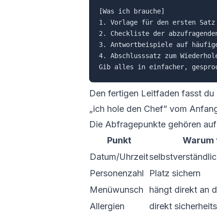
[Was ich brauche]

1. Vorlage für den ersten Satz 
2. Checkliste der abzufragende
3. Antwortbeispiele auf häufig
4. Abschlusssatz zum Wiederhole
Den fertigen Leitfaden fasst du
„ich hole den Chef” vom Anfang
Die Abfragepunkte gehören auf 
Punkt
Warum 
Datum/Uhrzeit
selbstverständli
Personenzahl
Platz sichern
Menüwunsch
hängt direkt an 
Allergien
direkt sicherheit