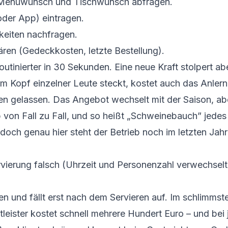
, Menüwunsch und Tischwunsch abfragen.
oder App) eintragen.
hkeiten nachfragen.
ren (Gedeckkosten, letzte Bestellung).
outinierter in 30 Sekunden. Eine neue Kraft stolpert abe
s im Kopf einzelner Leute steckt, kostet auch das Anlern
en gelassen. Das Angebot wechselt mit der Saison, aber
p von Fall zu Fall, und so heißt „Schweinebauch” jedes
och genau hier steht der Betrieb noch im letzten Jahr
ervierung falsch (Uhrzeit und Personenzahl verwechsel
n und fällt erst nach dem Servieren auf. Im schlimmsten
stleister kostet schnell mehrere Hundert Euro – und b