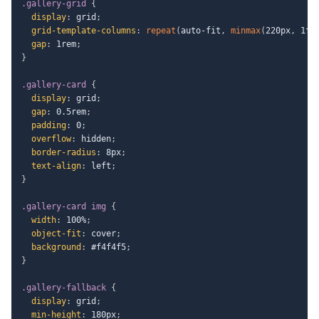
.gallery-grid
{
display
:
 grid
;
grid-template-columns
:
repeat
(
auto-fit
,
minmax
(
220px
,
 1fr
gap
:
 1rem
;
}
.gallery-card
{
display
:
 grid
;
gap
:
 0.5rem
;
padding
:
 0
;
overflow
:
 hidden
;
border-radius
:
 8px
;
text-align
:
 left
;
}
.gallery-card img
{
width
:
 100%
;
object-fit
:
 cover
;
background
:
 #f4f4f5
;
}
.gallery-fallback
{
display
:
 grid
;
min-height
:
 180px
;