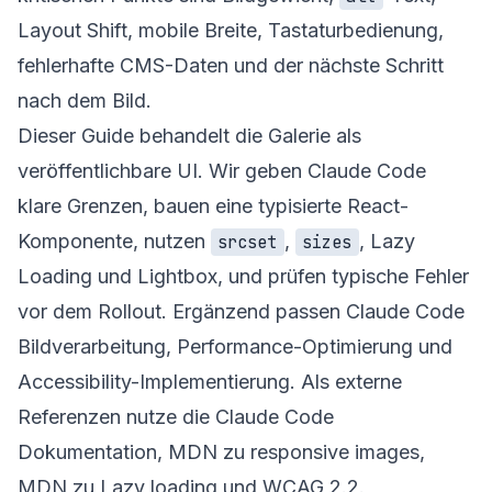
Layout Shift, mobile Breite, Tastaturbedienung,
fehlerhafte CMS-Daten und der nächste Schritt
nach dem Bild.
Dieser Guide behandelt die Galerie als
veröffentlichbare UI. Wir geben Claude Code
klare Grenzen, bauen eine typisierte React-
Komponente, nutzen
,
, Lazy
srcset
sizes
Loading und Lightbox, und prüfen typische Fehler
vor dem Rollout. Ergänzend passen
Claude Code
Bildverarbeitung
,
Performance-Optimierung
und
Accessibility-Implementierung
. Als externe
Referenzen nutze die
Claude Code
Dokumentation
, MDN zu
responsive images
,
MDN zu
Lazy loading
und
WCAG 2.2
.