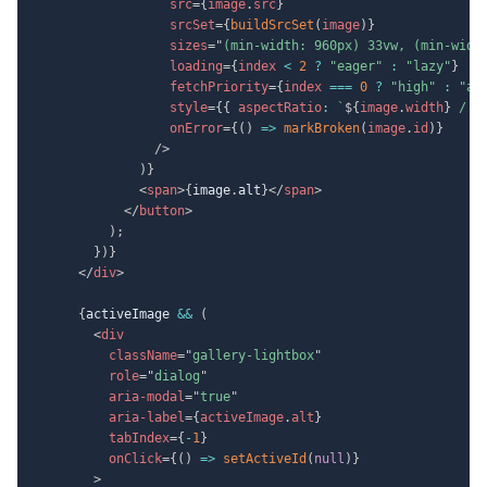
src
=
{
image
.
src
}
srcSet
=
{
buildSrcSet
(
image
)
}
sizes
=
"
(min-width: 960px) 33vw, (min-widt
loading
=
{
index 
<
2
?
"eager"
:
"lazy"
}
fetchPriority
=
{
index 
===
0
?
"high"
:
"au
style
=
{
{
 aspectRatio
:
`
${
image
.
width
}
 / 
$
onError
=
{
(
)
=>
markBroken
(
image
.
id
)
}
/>
)
}
<
span
>
{
image
.
alt
}
</
span
>
</
button
>
)
;
}
)
}
</
div
>
{
activeImage 
&&
(
<
div
className
=
"
gallery-lightbox
"
role
=
"
dialog
"
aria-modal
=
"
true
"
aria-label
=
{
activeImage
.
alt
}
tabIndex
=
{
-
1
}
onClick
=
{
(
)
=>
setActiveId
(
null
)
}
>