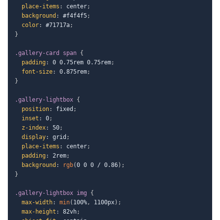
place-items
:
 center
;
background
:
 #f4f4f5
;
color
:
 #71717a
;
}
.gallery-card span
{
padding
:
 0 0.75rem 0.75rem
;
font-size
:
 0.875rem
;
}
.gallery-lightbox
{
position
:
 fixed
;
inset
:
 0
;
z-index
:
 50
;
display
:
 grid
;
place-items
:
 center
;
padding
:
 2rem
;
background
:
rgb
(
0 0 0 / 0.86
)
;
}
.gallery-lightbox img
{
max-width
:
min
(
100%
,
 1100px
)
;
max-height
:
 82vh
;