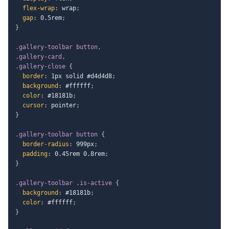
flex-wrap
:
 wrap
;
gap
:
 0.5rem
;
}
.gallery-toolbar button,

.gallery-card,

.gallery-close
{
border
:
 1px solid #d4d4d8
;
background
:
 #ffffff
;
color
:
 #18181b
;
cursor
:
 pointer
;
}
.gallery-toolbar button
{
border-radius
:
 999px
;
padding
:
 0.45rem 0.8rem
;
}
.gallery-toolbar .is-active
{
background
:
 #18181b
;
color
:
 #ffffff
;
}