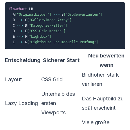
flowchart
 LR

  A
["Originalbilder"]
-->
 B
["Größenvarianten"]
  B 
-->
 C
["GalleryImage Array"]
  C 
-->
 D
["Kategorie-Filter"]
  D 
-->
 E
["CSS Grid Karten"]
  E 
-->
 F
["Lightbox"]
  E 
-->
 G
["Lighthouse und manuelle Prüfung"]
Neu bewerten
Entscheidung
Sicherer Start
wenn
Bildhöhen stark
Layout
CSS Grid
variieren
Unterhalb des
Das Hauptbild zu
Lazy Loading
ersten
spät erscheint
Viewports
Viele große