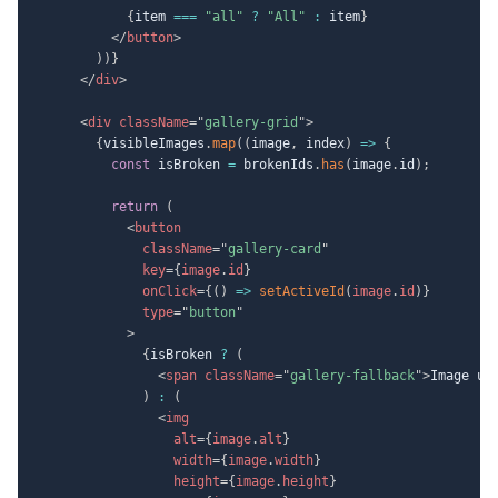
{
item 
===
"all"
?
"All"
:
 item
}
</
button
>
)
)
}
</
div
>
<
div
className
=
"
gallery-grid
"
>
{
visibleImages
.
map
(
(
image
,
 index
)
=>
{
const
 isBroken 
=
 brokenIds
.
has
(
image
.
id
)
;
return
(
<
button
className
=
"
gallery-card
"
key
=
{
image
.
id
}
onClick
=
{
(
)
=>
setActiveId
(
image
.
id
)
}
type
=
"
button
"
>
{
isBroken 
?
(
<
span
className
=
"
gallery-fallback
"
>
Image un
)
:
(
<
img
alt
=
{
image
.
alt
}
width
=
{
image
.
width
}
height
=
{
image
.
height
}