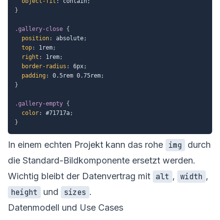
object-fit
:
 contain
;
}
.gallery-close
{
position
:
 absolute
;
top
:
 1rem
;
right
:
 1rem
;
border-radius
:
 6px
;
padding
:
 0.5rem 0.75rem
;
}
.gallery-empty
{
color
:
 #71717a
;
}
In einem echten Projekt kann das rohe
durch
img
die Standard-Bildkomponente ersetzt werden.
Wichtig bleibt der Datenvertrag mit
,
,
alt
width
und
.
height
sizes
Datenmodell und Use Cases