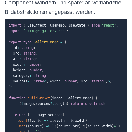
Component wandern und später an vorhandene
Bildabstraktionen angepasst werden.
import
{
 useEffect
,
 useMemo
,
 useState 
}
from
"react"
;
import
"./image-gallery.css"
;
export
type
GalleryImage
=
{
  id
:
string
;
  src
:
string
;
  alt
:
string
;
  width
:
number
;
  height
:
number
;
  category
:
string
;
  sources
?
:
Array
<
{
 width
:
number
;
 src
:
string
}
>
;
}
;
function
buildSrcSet
(
image
:
 GalleryImage
)
{
if
(
!
image
.
sources
?.
length
)
return
undefined
;
return
[
...
image
.
sources
]
.
sort
(
(
a
,
 b
)
=>
 a
.
width 
-
 b
.
width
)
.
map
(
(
source
)
=>
`
${
source
.
src
}
${
source
.
width
}
w
`
)
.
join
(
", "
)
;