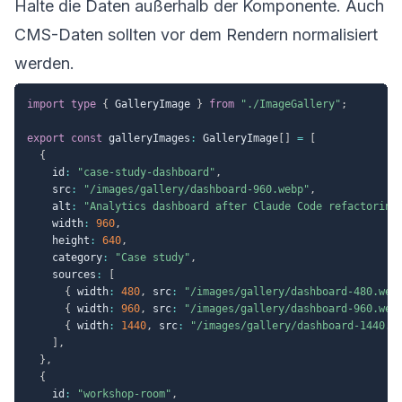
Halte die Daten außerhalb der Komponente. Auch
CMS-Daten sollten vor dem Rendern normalisiert
werden.
import
type
{
 GalleryImage 
}
from
"./ImageGallery"
;
export
const
 galleryImages
:
 GalleryImage
[
]
=
[
{
    id
:
"case-study-dashboard"
,
    src
:
"/images/gallery/dashboard-960.webp"
,
    alt
:
"Analytics dashboard after Claude Code refactoring
    width
:
960
,
    height
:
640
,
    category
:
"Case study"
,
    sources
:
[
{
 width
:
480
,
 src
:
"/images/gallery/dashboard-480.web
{
 width
:
960
,
 src
:
"/images/gallery/dashboard-960.web
{
 width
:
1440
,
 src
:
"/images/gallery/dashboard-1440.w
]
,
}
,
{
    id
:
"workshop-room"
,