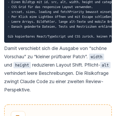
- Einen Bildtyp mit id, src, alt, width, height und category
- CSS Grid für das responsive Layout verwenden.

- srcset, sizes, loading und fetchPriority bewusst einsetzen
- Per Klick eine Lightbox öffnen und mit Escape schließen.

- Leere Arrays, Bildfehler, lange alt-Texte und mobile Breit
- Danach geänderte Dateien, Tests und Restrisiken erklären.

Damit verschiebt sich die Ausgabe von “schöne
Vorschau” zu “kleiner prüfbarer Patch”.
width
und
reduzieren Layout Shift. Pflicht-
height
alt
verhindert leere Beschreibungen. Die Risikofrage
zwingt Claude Code zu einer zweiten Review-
Perspektive.