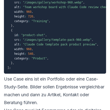
    src
:
"/images/gallery/workshop-960.webp"
,
    alt
:
"Team workshop board with Claude Code review check
    width
:
960
,
    height
:
720
,
    category
:
"Training"
,
}
,
{
    id
:
"product-shot"
,
    src
:
"/images/gallery/template-pack-960.webp"
,
    alt
:
"Claude Code template pack product preview"
,
    width
:
960
,
    height
:
540
,
    category
:
"Product"
,
}
,
]
;
Use Case eins ist ein Portfolio oder eine Case-
Study-Seite. Bilder sollen Ergebnisse vergleichbar
machen und dann zu Artikel, Kontakt oder
Beratung führen.