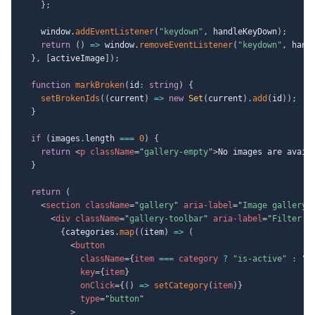
}
;
    window
.
addEventListener
(
"keydown"
,
 handleKeyDown
)
;
return
(
)
=>
 window
.
removeEventListener
(
"keydown"
,
 hand
}
,
[
activeImage
]
)
;
function
markBroken
(
id
:
string
)
{
setBrokenIds
(
(
current
)
=>
new
Set
(
current
)
.
add
(
id
)
)
;
}
if
(
images
.
length 
===
0
)
{
return
<
p
className
=
"
gallery-empty
"
>
No images are avail
}
return
(
<
section
className
=
"
gallery
"
aria-label
=
"
Image gallery
"
<
div
className
=
"
gallery-toolbar
"
aria-label
=
"
Filter i
{
categories
.
map
(
(
item
)
=>
(
<
button
className
=
{
item 
===
 category 
?
"is-active"
:
""
key
=
{
item
}
onClick
=
{
(
)
=>
setCategory
(
item
)
}
type
=
"
button
"
>