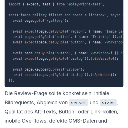
import
{
 expect
,
 test 
}
from
"@playwright/test"
;
test
(
"image gallery filters and opens a lightbox"
,
async
(
{
await
 page
.
goto
(
"/gallery"
)
;
await
expect
(
page
.
getByRole
(
"region"
,
{
 name
:
"Image gall
await
 page
.
getByRole
(
"button"
,
{
 name
:
"Training"
}
)
.
clic
await
expect
(
page
.
getByRole
(
"button"
,
{
 name
:
/
workshop
/
i
await
 page
.
getByRole
(
"button"
,
{
 name
:
/
workshop
/
i
}
)
.
cli
await
expect
(
page
.
getByRole
(
"dialog"
)
)
.
toBeVisible
(
)
;
await
 page
.
keyboard
.
press
(
"Escape"
)
;
await
expect
(
page
.
getByRole
(
"dialog"
)
)
.
toBeHidden
(
)
;
}
)
;
Die Review-Frage sollte konkret sein: initiale
Bildrequests, Abgleich von
und
,
srcset
sizes
Qualität des Alt-Texts, Button- oder Link-Rollen,
mobile Overflows, defekte CMS-Daten und