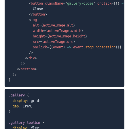
<
button
className
=
"
gallery-close
"
onClick
=
{
(
)
=>
            Close

</
button
>
<
img
alt
=
{
activeImage
.
alt
}
width
=
{
activeImage
.
width
}
height
=
{
activeImage
.
height
}
src
=
{
activeImage
.
src
}
onClick
=
{
(
event
)
=>
 event
.
stopPropagation
(
)
}
/>
</
div
>
)
}
</
section
>
)
;
}
.gallery
{
display
:
 grid
;
gap
:
 1rem
;
}
.gallery-toolbar
{
display
:
 flex
;