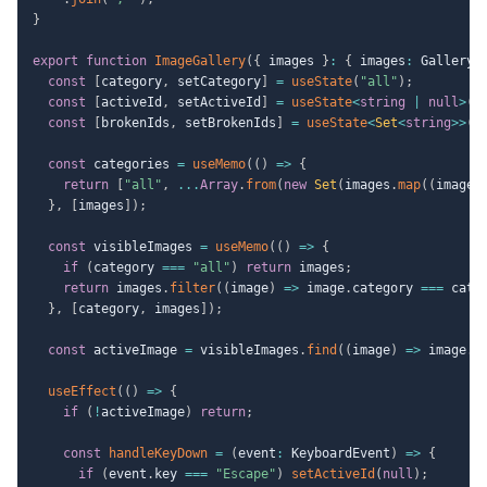
}
export
function
ImageGallery
(
{
 images 
}
:
{
 images
:
 GalleryI
const
[
category
,
 setCategory
]
=
useState
(
"all"
)
;
const
[
activeId
,
 setActiveId
]
=
useState
<
string
|
null
>
(
n
const
[
brokenIds
,
 setBrokenIds
]
=
useState
<
Set
<
string
>>
(
(
const
 categories 
=
useMemo
(
(
)
=>
{
return
[
"all"
,
...
Array
.
from
(
new
Set
(
images
.
map
(
(
image
)
}
,
[
images
]
)
;
const
 visibleImages 
=
useMemo
(
(
)
=>
{
if
(
category 
===
"all"
)
return
 images
;
return
 images
.
filter
(
(
image
)
=>
 image
.
category 
===
 cate
}
,
[
category
,
 images
]
)
;
const
 activeImage 
=
 visibleImages
.
find
(
(
image
)
=>
 image
.
i
useEffect
(
(
)
=>
{
if
(
!
activeImage
)
return
;
const
handleKeyDown
=
(
event
:
 KeyboardEvent
)
=>
{
if
(
event
.
key 
===
"Escape"
)
setActiveId
(
null
)
;