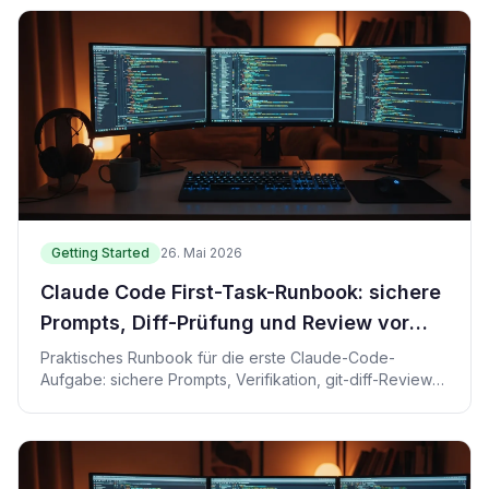
Getting Started
26. Mai 2026
Claude Code First-Task-Runbook: sichere
Prompts, Diff-Prüfung und Review vor
Commit
Praktisches Runbook für die erste Claude-Code-
Aufgabe: sichere Prompts, Verifikation, git-diff-Review
und Handoff.