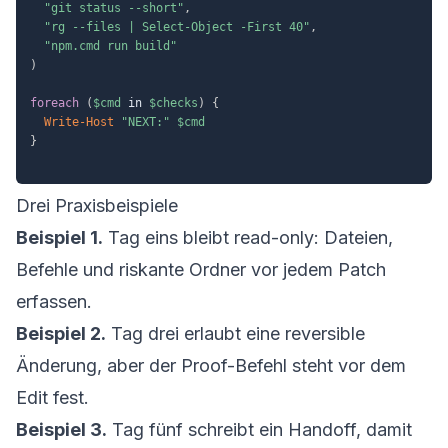
"git status --short"
,
"rg --files | Select-Object -First 40"
,
"npm.cmd run build"
)
foreach
(
$cmd
 in 
$checks
)
{
Write-Host
"NEXT:"
$cmd
}
Drei Praxisbeispiele
Beispiel 1.
Tag eins bleibt read-only: Dateien,
Befehle und riskante Ordner vor jedem Patch
erfassen.
Beispiel 2.
Tag drei erlaubt eine reversible
Änderung, aber der Proof-Befehl steht vor dem
Edit fest.
Beispiel 3.
Tag fünf schreibt ein Handoff, damit