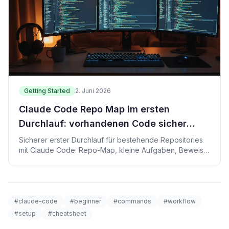
Getting Started
2. Juni 2026
Claude Code Repo Map im ersten
Durchlauf: vorhandenen Code sicher
lesen
Sicherer erster Durchlauf für bestehende Repositories
mit Claude Code: Repo-Map, kleine Aufgaben, Beweise,
Gratis-PDF, Gumroad und Beratung.
#claude-code
#beginner
#commands
#workflow
#setup
#cheatsheet