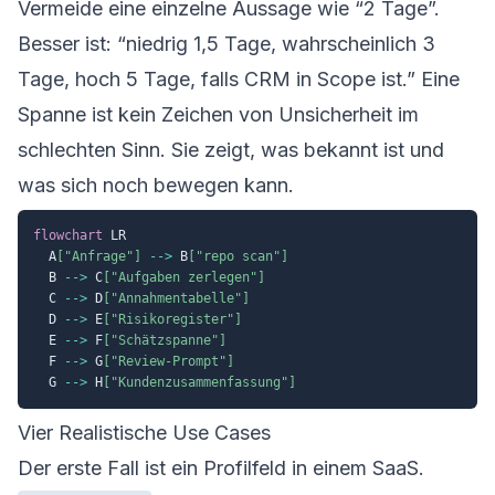
Vermeide eine einzelne Aussage wie “2 Tage”.
Besser ist: “niedrig 1,5 Tage, wahrscheinlich 3
Tage, hoch 5 Tage, falls CRM in Scope ist.” Eine
Spanne ist kein Zeichen von Unsicherheit im
schlechten Sinn. Sie zeigt, was bekannt ist und
was sich noch bewegen kann.
flowchart
 LR

  A
["Anfrage"]
-->
 B
["repo scan"]
  B 
-->
 C
["Aufgaben zerlegen"]
  C 
-->
 D
["Annahmentabelle"]
  D 
-->
 E
["Risikoregister"]
  E 
-->
 F
["Schätzspanne"]
  F 
-->
 G
["Review-Prompt"]
  G 
-->
 H
["Kundenzusammenfassung"]
Vier Realistische Use Cases
Der erste Fall ist ein Profilfeld in einem SaaS.