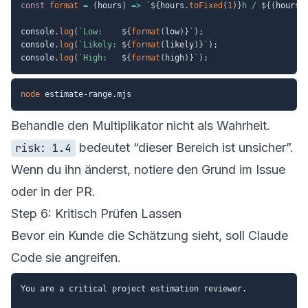
const
format
=
(
hours
)
=>
`
${
hours
.
toFixed
(
1
)
}
h / 
${
(
hours 
console
.
log
(
`
Low:    
${
format
(
low
)
}
`
)
;
console
.
log
(
`
Likely: 
${
format
(
likely
)
}
`
)
;
console
.
log
(
`
High:   
${
format
(
high
)
}
`
)
;
node
Behandle den Multiplikator nicht als Wahrheit.
bedeutet “dieser Bereich ist unsicher”.
risk: 1.4
Wenn du ihn änderst, notiere den Grund im Issue
oder in der PR.
Step 6: Kritisch Prüfen Lassen
Bevor ein Kunde die Schätzung sieht, soll Claude
Code sie angreifen.
You are a critical project estimation reviewer.
