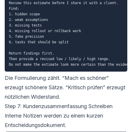
Review this estimate before I share it with a client.

Find:

1. hidden scope

2. weak assumptions

3. missing tests

4. missing rollout or rollback work

5. fake precision

6. tasks that should be split

Return findings first.

Then provide a revised low / likely / high range.

Die Formulierung zählt. “Mach es schöner”
erzeugt schönere Sätze. “Kritisch prüfen” erzeugt
nützlichen Widerstand.
Step 7: Kundenzusammenfassung Schreiben
Interne Notizen werden zu einem kurzen
Entscheidungsdokument.