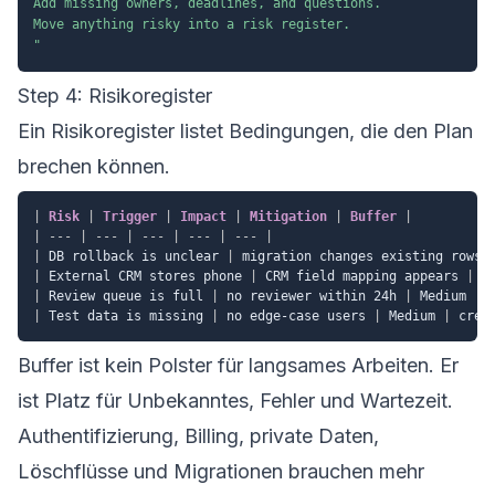
Add missing owners, deadlines, and questions.

Move anything risky into a risk register.

"
Step 4: Risikoregister
Ein Risikoregister listet Bedingungen, die den Plan
brechen können.
|
 Risk 
|
 Trigger 
|
 Impact 
|
 Mitigation 
|
 Buffer 
|
|
---
|
---
|
---
|
---
|
---
|
|
 DB rollback is unclear 
|
 migration changes existing rows 
|
 External CRM stores phone 
|
 CRM field mapping appears 
|
 M
|
 Review queue is full 
|
 no reviewer within 24h 
|
 Medium 
|
 
|
 Test data is missing 
|
 no edge-case users 
|
 Medium 
|
 crea
Buffer ist kein Polster für langsames Arbeiten. Er
ist Platz für Unbekanntes, Fehler und Wartezeit.
Authentifizierung, Billing, private Daten,
Löschflüsse und Migrationen brauchen mehr