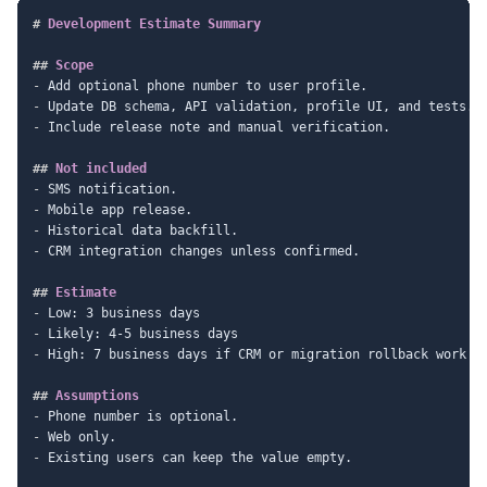
#
 Development Estimate Summary
##
 Scope
-
-
-
 Include release note and manual verification.

##
 Not included
-
-
-
-
 CRM integration changes unless confirmed.

##
 Estimate
-
-
-
 High: 7 business days if CRM or migration rollback work ex
##
 Assumptions
-
-
-
 Existing users can keep the value empty.
