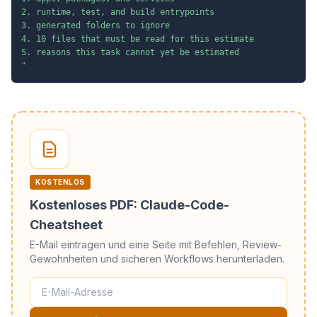
2. runtime, test, and build entrypoints

3. generated folders to ignore

4. 10 files that must be read for this estimate

5. reasons this task cannot yet be estimated

"
KOSTENLOS
Kostenloses PDF: Claude-Code-
Cheatsheet
E-Mail eintragen und eine Seite mit Befehlen, Review-
Gewohnheiten und sicheren Workflows herunterladen.