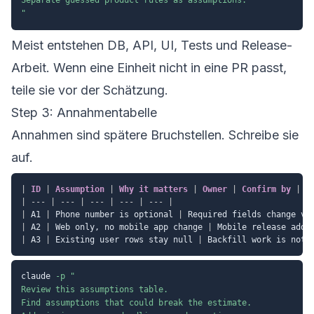
"
Meist entstehen DB, API, UI, Tests und Release-
Arbeit. Wenn eine Einheit nicht in eine PR passt,
teile sie vor der Schätzung.
Step 3: Annahmentabelle
Annahmen sind spätere Bruchstellen. Schreibe sie
auf.
|
 ID 
|
 Assumption 
|
 Why it matters 
|
 Owner 
|
 Confirm by 
|
|
---
|
---
|
---
|
---
|
---
|
|
 A1 
|
 Phone number is optional 
|
 Required fields change va
|
 A2 
|
 Web only, no mobile app change 
|
 Mobile release adds
|
 A3 
|
 Existing user rows stay null 
|
 Backfill work is not 
claude 
-p
"

Review this assumptions table.

Find assumptions that could break the estimate.
