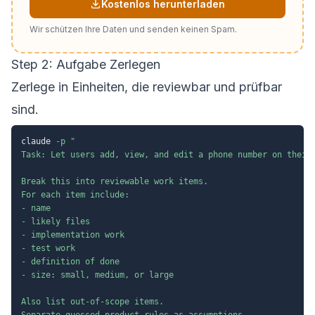
Kostenlos herunterladen
Wir schützen Ihre Daten und senden keinen Spam.
Step 2: Aufgabe Zerlegen
Zerlege in Einheiten, die reviewbar und prüfbar
sind.
claude 
-p
"

Task: Let users add, view, and edit a phone number on their 
Break this into reviewable work items.

For each item include:

- name

- likely files

- implementation work

- test work

- definition of done

- size: small, medium, or large

Also list out-of-scope items.

Separate guessed product rules as assumptions.
