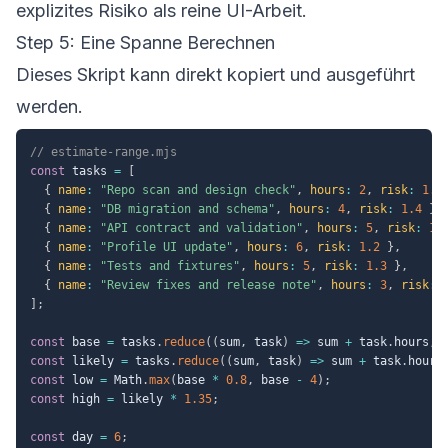
explizites Risiko als reine UI-Arbeit.
Step 5: Eine Spanne Berechnen
Dieses Skript kann direkt kopiert und ausgeführt
werden.
// estimate-range.mjs
const
 tasks 
=
[
{
name
:
"Repo scan and design check"
,
hours
:
2
,
risk
:
1.1
{
name
:
"DB migration and schema"
,
hours
:
4
,
risk
:
1.4
}
,
{
name
:
"API contract and validation"
,
hours
:
5
,
risk
:
1.
{
name
:
"Profile UI update"
,
hours
:
6
,
risk
:
1.2
}
,
{
name
:
"Tests and fixtures"
,
hours
:
5
,
risk
:
1.3
}
,
{
name
:
"Review fixes and release note"
,
hours
:
3
,
risk
:
]
;
const
 base 
=
 tasks
.
reduce
(
(
sum
,
 task
)
=>
 sum 
+
 task
.
hours
,
const
 likely 
=
 tasks
.
reduce
(
(
sum
,
 task
)
=>
 sum 
+
 task
.
hours
const
 low 
=
 Math
.
max
(
base 
*
0.8
,
 base 
-
4
)
;
const
 high 
=
 likely 
*
1.35
;
const
 day 
=
6
;