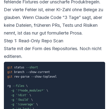
fehlende Fixtures oder unscharfe Produktregeln.
Der vierte Fehler ist, einer KI-Zahl ohne Belege zu
glauben. Wenn Claude Code “3 Tage” sagt, aber
keine Dateien, früheren PRs, Tests und Risiken
nennt, ist das nur gut formulierte Prosa.
Step 1: Read-Only Repo Scan
Starte mit der Form des Repositories. Noch nicht
editieren.
git
 status 
--short
git
git
 rev-parse --show-toplevel

rg 
--files
\
-g
'!*node_modules*'
\
-g
'!dist'
\
-g
'!build'
\
-g
'!coverage'
\
-g
'!*.lock'
\