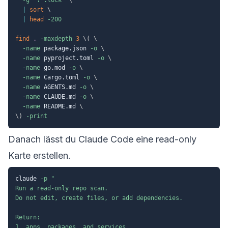
|
sort
\
|
head
-200
find
.
-maxdepth
3
\
(
\
-name
 package.json 
-o
\
-name
 pyproject.toml 
-o
\
-name
 go.mod 
-o
\
-name
 Cargo.toml 
-o
\
-name
 AGENTS.md 
-o
\
-name
 CLAUDE.md 
-o
\
-name
 README.md 
\
\
)
-print
Danach lässt du Claude Code eine read-only
Karte erstellen.
claude 
-p
"

Run a read-only repo scan.

Do not edit, create files, or add dependencies.

Return:

1. apps, packages, and services
