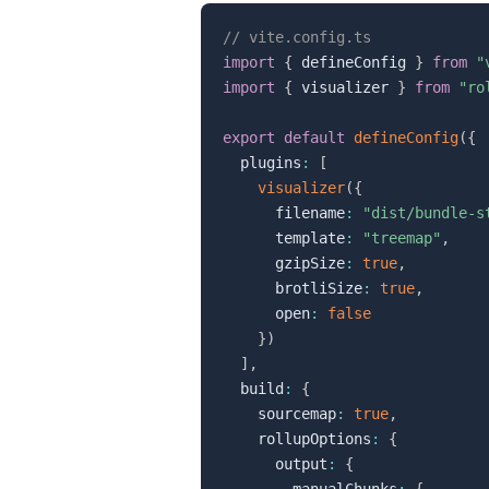
// vite.config.ts
import
{
 defineConfig 
}
from
"
import
{
 visualizer 
}
from
"ro
export
default
defineConfig
(
{
  plugins
:
[
visualizer
(
{
      filename
:
"dist/bundle-s
      template
:
"treemap"
,
      gzipSize
:
true
,
      brotliSize
:
true
,
      open
:
false
}
)
]
,
  build
:
{
    sourcemap
:
true
,
    rollupOptions
:
{
      output
:
{
        manualChunks
:
{