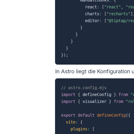
          react
:
[
"react"
,
"re
          charts
:
[
"recharts"
]
          editor
:
[
"@tiptap/re
}
}
}
}
}
)
;
In Astro liegt die Konfiguration 
// astro.config.mjs
import
{
 defineConfig 
}
from
"
import
{
 visualizer 
}
from
"ro
export
default
defineConfig
(
{
vite
:
{
plugins
:
[