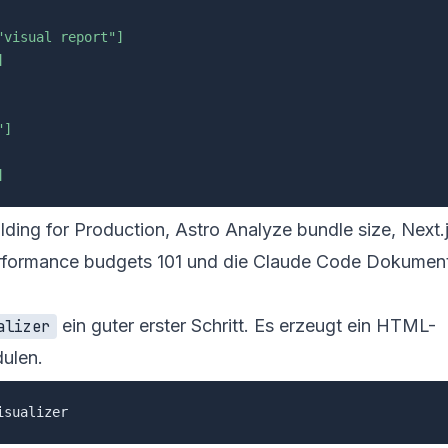
"visual report"]
]
"]
]
lding for Production
, Astro
Analyze bundle size
, Next.
rformance budgets 101
und die
Claude Code Dokument
ein guter erster Schritt. Es erzeugt ein HTML-
alizer
ulen.