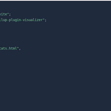
vite"
;
llup-plugin-visualizer"
;
tats.html"
,