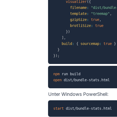
visualizer
(
{
filename
:
"dist/bundle
template
:
"treemap"
,
gzipSize
:
true
,
brotliSize
:
true
}
)
]
,
build
:
{
sourcemap
:
true
}
}
}
)
;
npm
open
Unter Windows PowerShell:
start
 dist/bundle-stats
.