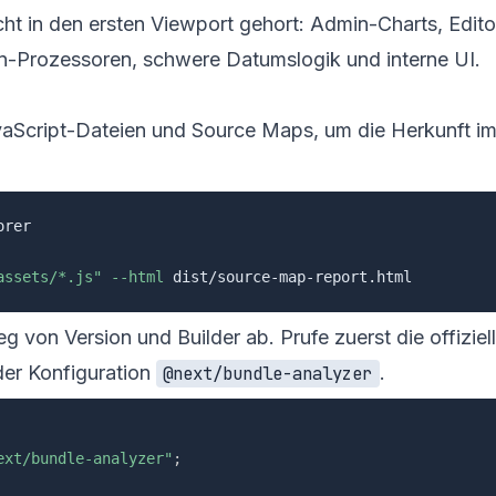
ht in den ersten Viewport gehort: Admin-Charts, Edito
n-Prozessoren, schwere Datumslogik und interne UI.
aScript-Dateien und Source Maps, um die Herkunft i
assets/*.js"
--html
eg von Version und Builder ab. Prufe zuerst die offiziel
der Konfiguration
.
@next/bundle-analyzer
ext/bundle-analyzer"
;