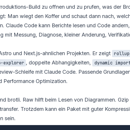
roduktions-Build zu offnen und zu prufen, was der B
gt: Man wiegt den Koffer und schaut dann nach, welc
. Claude Code kann Berichte lesen und Code andern,
ag mit Messung, Diagnose, kleiner Anderung, Verifikat
Astro und Next.js-ahnlichen Projekten. Er zeigt
rollup
, doppelte Abhangigkeiten,
p-explorer
dynamic impor
eview-Schleife mit Claude Code. Passende Grundlagen
d
Performance Optimization
.
und brotli. Raw hilft beim Lesen von Diagrammen. Gzip
transfer. Trotzdem kann ein Paket mit guter Kompress
n sein.