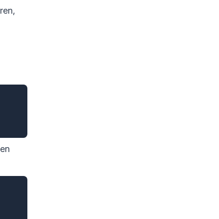
ren,
m
len