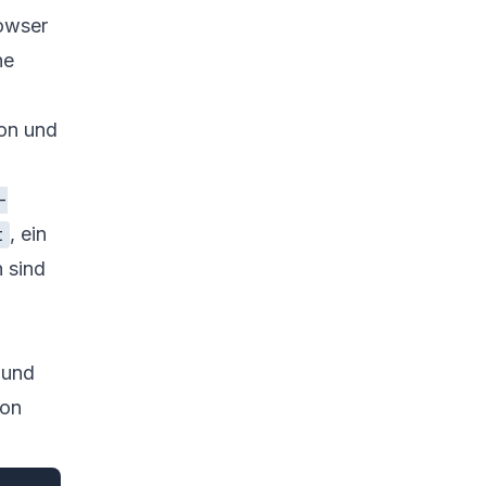
rowser
he
ion und
-
, ein
t
 sind
 und
ion