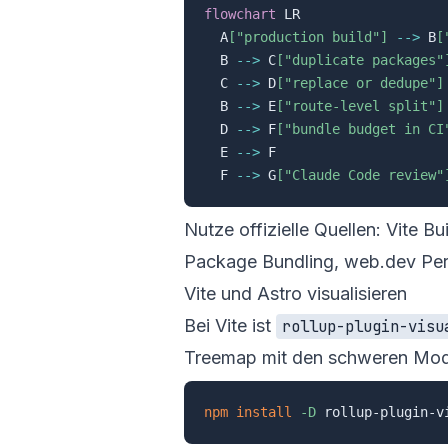
flowchart
 LR

  A
["production build"]
-->
 B
[
  B 
-->
 C
["duplicate packages"
  C 
-->
 D
["replace or dedupe"]
  B 
-->
 E
["route-level split"]
  D 
-->
 F
["bundle budget in CI
  E 
-->
 F

  F 
-->
 G
["Claude Code review"
Nutze offizielle Quellen: Vite
Bui
Package Bundling
, web.dev
Pe
Vite und Astro visualisieren
Bei Vite ist
rollup-plugin-visu
Treemap mit den schweren Mod
npm
install
-D