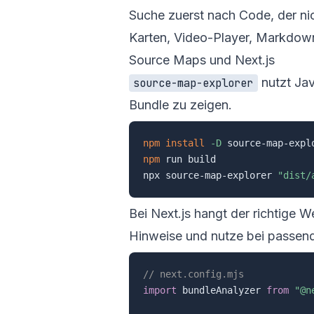
Suche zuerst nach Code, der nic
Karten, Video-Player, Markdow
Source Maps und Next.js
nutzt Jav
source-map-explorer
Bundle zu zeigen.
npm
install
-D
npm
 run build

npx source-map-explorer 
"dist/
Bei Next.js hangt der richtige W
Hinweise und nutze bei passen
// next.config.mjs
import
 bundleAnalyzer 
from
"@n