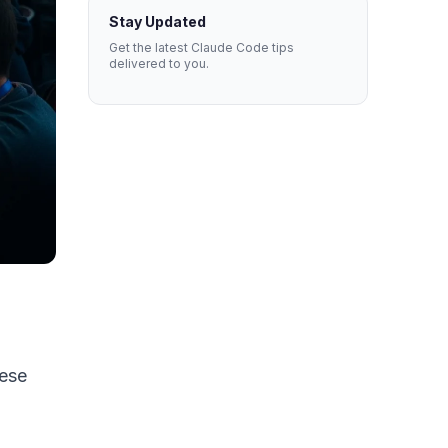
Stay Updated
Get the latest Claude Code tips
delivered to you.
iese