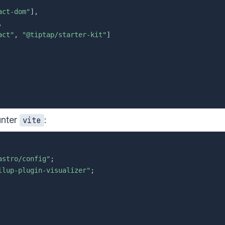
act-dom"
]
,
,
act"
,
"@tiptap/starter-kit"
]
unter
:
vite
astro/config"
;
llup-plugin-visualizer"
;