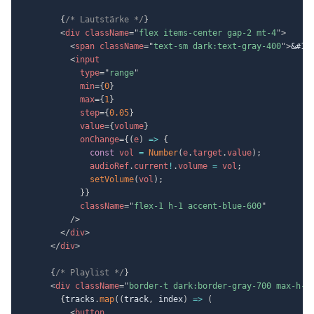
{
/* Lautstärke */
}
<
div
className
=
"
flex items-center gap-2 mt-4
"
>
<
span
className
=
"
text-sm dark:text-gray-400
"
>
&#12
<
input
type
=
"
range
"
min
=
{
0
}
max
=
{
1
}
step
=
{
0.05
}
value
=
{
volume
}
onChange
=
{
(
e
)
=>
{
const
 vol 
=
Number
(
e
.
target
.
value
)
;
              audioRef
.
current
!
.
volume 
=
 vol
;
setVolume
(
vol
)
;
}
}
className
=
"
flex-1 h-1 accent-blue-600
"
/>
</
div
>
</
div
>
{
/* Playlist */
}
<
div
className
=
"
border-t dark:border-gray-700 max-h-6
{
tracks
.
map
(
(
track
,
 index
)
=>
(
<
button