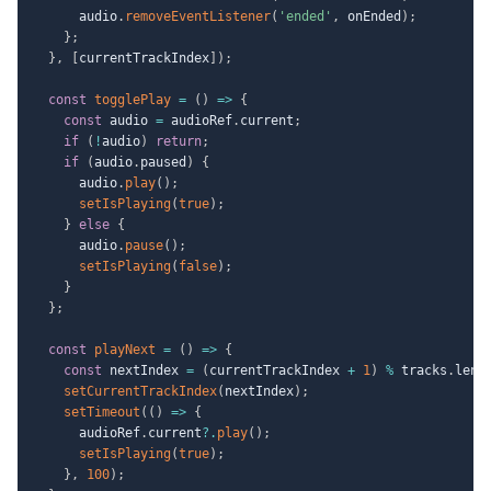
      audio
.
removeEventListener
(
'ended'
,
 onEnded
)
;
}
;
}
,
[
currentTrackIndex
]
)
;
const
togglePlay
=
(
)
=>
{
const
 audio 
=
 audioRef
.
current
;
if
(
!
audio
)
return
;
if
(
audio
.
paused
)
{
      audio
.
play
(
)
;
setIsPlaying
(
true
)
;
}
else
{
      audio
.
pause
(
)
;
setIsPlaying
(
false
)
;
}
}
;
const
playNext
=
(
)
=>
{
const
 nextIndex 
=
(
currentTrackIndex 
+
1
)
%
 tracks
.
leng
setCurrentTrackIndex
(
nextIndex
)
;
setTimeout
(
(
)
=>
{
      audioRef
.
current
?.
play
(
)
;
setIsPlaying
(
true
)
;
}
,
100
)
;