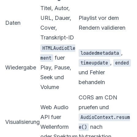
Titel, Autor,
URL, Dauer,
Playlist vor dem
Daten
Cover,
Rendern validieren
Transkript-ID
HTMLAudioEle
,
loadedmetadata
fuer
ment
,
timeupdate
ended
Wiedergabe
Play, Pause,
und Fehler
Seek und
behandeln
Volume
CORS am CDN
Web Audio
pruefen und
API fuer
AudioContext.resum
Visualisierung
Wellenform
nach
e()
oder Spektrum
Nutzeraktion