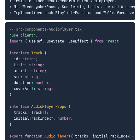
> Erstelle einen benutzerdefinierten Audioplayer.

> Mit Wiedergabe/Pause, Suchleiste, Lautstärke und Wiedergab
// src/components/AudioPlayer.tsx
'use client'
;
import
{
 useRef
,
 useState
,
 useEffect 
}
from
'react'
;
interface
Track
{
  id
:
string
;
  title
:
string
;
  artist
:
string
;
  src
:
string
;
  duration
:
number
;
  coverArt
?
:
string
;
}
interface
AudioPlayerProps
{
  tracks
:
 Track
[
]
;
  initialTrackIndex
?
:
number
;
}
export
function
AudioPlayer
(
{
 tracks
,
 initialTrackIndex 
=
0