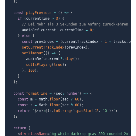
}
;
const
playPrevious
=
(
)
=>
{
if
(
currentTime 
>
3
)
{
// Bei mehr als 3 Sekunden zum Anfang zurückkehren
      audioRef
.
current
!
.
currentTime 
=
0
;
}
else
{
const
 prevIndex 
=
(
currentTrackIndex 
-
1
+
 tracks
.
len
setCurrentTrackIndex
(
prevIndex
)
;
setTimeout
(
(
)
=>
{
        audioRef
.
current
?.
play
(
)
;
setIsPlaying
(
true
)
;
}
,
100
)
;
}
}
;
const
formatTime
=
(
sec
:
number
)
=>
{
const
 m 
=
 Math
.
floor
(
sec 
/
60
)
;
const
 s 
=
 Math
.
floor
(
sec 
%
60
)
;
return
`
${
m
}
:
${
s
.
toString
(
)
.
padStart
(
2
,
'0'
)
}
`
;
}
;
return
(
<
div
className
=
"
bg-white dark:bg-gray-800 rounded-2xl s