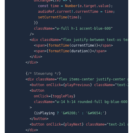
onChange
=
{
(
e
)
=>
{
const
 time 
=
Number
(
e
.
target
.
value
)
;
              audioRef
.
current
!
.
currentTime 
=
 time
;
setCurrentTime
(
time
)
;
}
}
className
=
"
w-full h-1 accent-blue-600
"
/>
<
div
className
=
"
flex justify-between text-xs text
<
span
>
{
formatTime
(
currentTime
)
}
</
span
>
<
span
>
{
formatTime
(
duration
)
}
</
span
>
</
div
>
</
div
>
{
/* Steuerung */
}
<
div
className
=
"
flex items-center justify-center ga
<
button
onClick
=
{
playPrevious
}
className
=
"
text-2x
<
button
onClick
=
{
togglePlay
}
className
=
"
w-14 h-14 rounded-full bg-blue-600 t
>
{
isPlaying 
?
'&#9208;'
:
'&#9654;'
}
</
button
>
<
button
onClick
=
{
playNext
}
className
=
"
text-2xl da
</
div
>