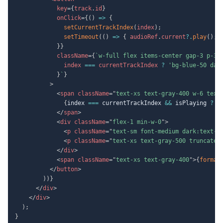
key
=
{
track
.
id
}
onClick
=
{
(
)
=>
{
setCurrentTrackIndex
(
index
)
;
setTimeout
(
(
)
=>
{
 audioRef
.
current
?.
play
(
)
;
}
}
className
=
{
`
w-full flex items-center gap-3 p-3 
              index 
===
 currentTrackIndex 
?
'bg-blue-50 dar
}
`
}
>
<
span
className
=
"
text-xs text-gray-400 w-6 text
{
index 
===
 currentTrackIndex 
&&
 isPlaying 
?
'
</
span
>
<
div
className
=
"
flex-1 min-w-0
"
>
<
p
className
=
"
text-sm font-medium dark:text-w
<
p
className
=
"
text-xs text-gray-500 truncate
"
</
div
>
<
span
className
=
"
text-xs text-gray-400
"
>
{
format
</
button
>
)
)
}
</
div
>
</
div
>
)
;
}