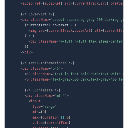
<
audio
ref
=
{
audioRef
}
src
=
{
currentTrack
.
src
}
preload
=
{
/* Cover-Art */
}
<
div
className
=
"
aspect-square bg-gray-200 dark:bg-gra
{
currentTrack
.
coverArt 
?
(
<
img
src
=
{
currentTrack
.
coverArt
}
alt
=
{
currentTrac
)
:
(
<
div
className
=
"
w-full h-full flex items-center j
)
}
</
div
>
{
/* Track-Informationen */
}
<
div
className
=
"
p-6
"
>
<
h3
className
=
"
text-lg font-bold dark:text-white tr
<
p
className
=
"
text-gray-500 dark:text-gray-400 text
{
/* Suchleiste */
}
<
div
className
=
"
mt-4
"
>
<
input
type
=
"
range
"
min
=
{
0
}
max
=
{
duration 
||
0
}
value
=
{
currentTime
}