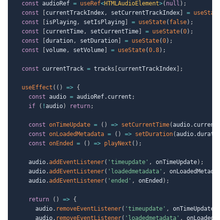
const
 audioRef 
=
useRef
<
HTMLAudioElement
>
(
null
)
;
const
[
currentTrackIndex
,
 setCurrentTrackIndex
]
=
useStat
const
[
isPlaying
,
 setIsPlaying
]
=
useState
(
false
)
;
const
[
currentTime
,
 setCurrentTime
]
=
useState
(
0
)
;
const
[
duration
,
 setDuration
]
=
useState
(
0
)
;
const
[
volume
,
 setVolume
]
=
useState
(
0.8
)
;
const
 currentTrack 
=
 tracks
[
currentTrackIndex
]
;
useEffect
(
(
)
=>
{
const
 audio 
=
 audioRef
.
current
;
if
(
!
audio
)
return
;
const
onTimeUpdate
=
(
)
=>
setCurrentTime
(
audio
.
current
const
onLoadedMetadata
=
(
)
=>
setDuration
(
audio
.
durati
const
onEnded
=
(
)
=>
playNext
(
)
;
    audio
.
addEventListener
(
'timeupdate'
,
 onTimeUpdate
)
;
    audio
.
addEventListener
(
'loadedmetadata'
,
 onLoadedMetada
    audio
.
addEventListener
(
'ended'
,
 onEnded
)
;
return
(
)
=>
{
      audio
.
removeEventListener
(
'timeupdate'
,
 onTimeUpdate
)
      audio
.
removeEventListener
(
'loadedmetadata'
,
 onLoadedM