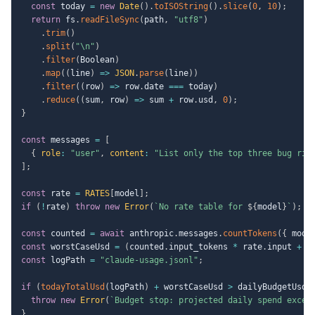
const
 today 
=
new
Date
(
)
.
toISOString
(
)
.
slice
(
0
,
10
)
;
return
 fs
.
readFileSync
(
path
,
"utf8"
)
.
trim
(
)
.
split
(
"\n"
)
.
filter
(
Boolean
)
.
map
(
(
line
)
=>
JSON
.
parse
(
line
)
)
.
filter
(
(
row
)
=>
 row
.
date 
===
 today
)
.
reduce
(
(
sum
,
 row
)
=>
 sum 
+
 row
.
usd
,
0
)
;
}
const
 messages 
=
[
{
role
:
"user"
,
content
:
"List only the top three bug ris
]
;
const
 rate 
=
RATES
[
model
]
;
if
(
!
rate
)
throw
new
Error
(
`
No rate table for 
${
model
}
`
)
;
const
 counted 
=
await
 anthropic
.
messages
.
countTokens
(
{
 mode
const
 worstCaseUsd 
=
(
counted
.
input_tokens 
*
 rate
.
input 
+
 m
const
 logPath 
=
"claude-usage.jsonl"
;
if
(
todayTotalUsd
(
logPath
)
+
 worstCaseUsd 
>
 dailyBudgetUsd
)
throw
new
Error
(
`
Budget stop: projected daily spend excee
}