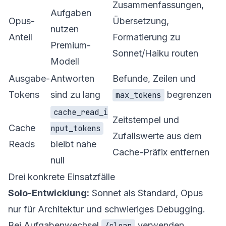
Zusammenfassungen,
Aufgaben
Opus-
Übersetzung,
nutzen
Anteil
Formatierung zu
Premium-
Sonnet/Haiku routen
Modell
Ausgabe-
Antworten
Befunde, Zeilen und
Tokens
sind zu lang
begrenzen
max_tokens
cache_read_i
Zeitstempel und
Cache
nput_tokens
Zufallswerte aus dem
Reads
bleibt nahe
Cache-Präfix entfernen
null
Drei konkrete Einsatzfälle
Solo-Entwicklung:
Sonnet als Standard, Opus
nur für Architektur und schwieriges Debugging.
Bei Aufgabenwechsel
verwenden.
/clear