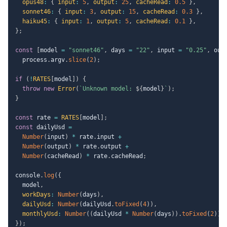
opus48
:
{
input
:
5
,
output
:
25
,
cacheRead
:
0.5
}
,
sonnet46
:
{
input
:
3
,
output
:
15
,
cacheRead
:
0.3
}
,
haiku45
:
{
input
:
1
,
output
:
5
,
cacheRead
:
0.1
}
,
}
;
const
[
model 
=
"sonnet46"
,
 days 
=
"22"
,
 input 
=
"0.25"
,
 out
  process
.
argv
.
slice
(
2
)
;
if
(
!
RATES
[
model
]
)
{
throw
new
Error
(
`
Unknown model: 
${
model
}
`
)
;
}
const
 rate 
=
RATES
[
model
]
;
const
 dailyUsd 
=
Number
(
input
)
*
 rate
.
input 
+
Number
(
output
)
*
 rate
.
output 
+
Number
(
cacheRead
)
*
 rate
.
cacheRead
;
console
.
log
(
{
  model
,
workDays
:
Number
(
days
)
,
dailyUsd
:
Number
(
dailyUsd
.
toFixed
(
4
)
)
,
monthlyUsd
:
Number
(
(
dailyUsd 
*
Number
(
days
)
)
.
toFixed
(
2
)
)
,
}
)
;