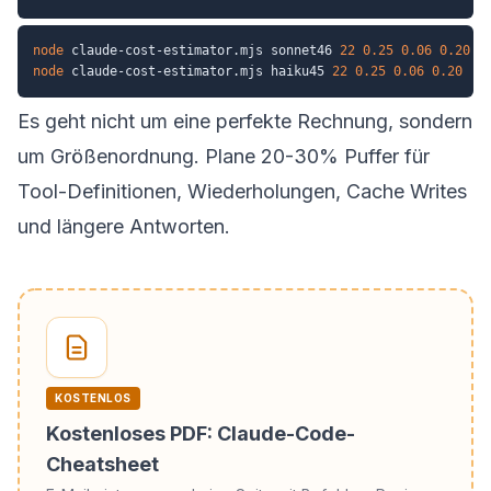
node
 claude-cost-estimator.mjs sonnet46 
22
0.25
0.06
0.20
node
 claude-cost-estimator.mjs haiku45 
22
0.25
0.06
0.20
Es geht nicht um eine perfekte Rechnung, sondern
um Größenordnung. Plane 20-30% Puffer für
Tool-Definitionen, Wiederholungen, Cache Writes
und längere Antworten.
KOSTENLOS
Kostenloses PDF: Claude-Code-
Cheatsheet