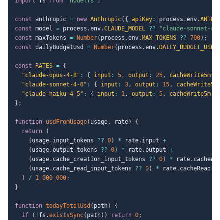
import
 fs 
from
"node:fs"
;
const
 anthropic 
=
new
Anthropic
(
{
apiKey
:
 process
.
env
.
ANTHR
const
 model 
=
 process
.
env
.
CLAUDE_MODEL
??
"claude-sonnet-4-
const
 maxTokens 
=
Number
(
process
.
env
.
MAX_TOKENS
??
700
)
;
const
 dailyBudgetUsd 
=
Number
(
process
.
env
.
DAILY_BUDGET_USD
const
RATES
=
{
"claude-opus-4-8"
:
{
input
:
5
,
output
:
25
,
cacheWrite5m
:
"claude-sonnet-4-6"
:
{
input
:
3
,
output
:
15
,
cacheWrite5m
"claude-haiku-4-5"
:
{
input
:
1
,
output
:
5
,
cacheWrite5m
:
}
;
function
usdFromUsage
(
usage
,
 rate
)
{
return
(
(
usage
.
input_tokens 
??
0
)
*
 rate
.
input 
+
(
usage
.
output_tokens 
??
0
)
*
 rate
.
output 
+
(
usage
.
cache_creation_input_tokens 
??
0
)
*
 rate
.
cacheWr
(
usage
.
cache_read_input_tokens 
??
0
)
*
 rate
.
cacheRead

)
/
1_000_000
;
}
function
todayTotalUsd
(
path
)
{
if
(
!
fs
.
existsSync
(
path
)
)
return
0
;