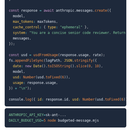
const
 response 
=
await
 anthropic
.
messages
.
create
(
{
  model
,
max_tokens
:
 maxTokens
,
cache_control
:
{
type
:
"ephemeral"
}
,
system
:
"You are a concise senior code reviewer. Return o
  messages
,
}
)
;
const
 usd 
=
usdFromUsage
(
response
.
usage
,
 rate
)
;
fs
.
appendFileSync
(
logPath
,
JSON
.
stringify
(
{
date
:
new
Date
(
)
.
toISOString
(
)
.
slice
(
0
,
10
)
,
  model
,
usd
:
Number
(
usd
.
toFixed
(
6
)
)
,
usage
:
 response
.
usage
,
}
)
+
"\n"
)
;
console
.
log
(
{
id
:
 response
.
id
,
usd
:
Number
(
usd
.
toFixed
(
6
)
)
,
ANTHROPIC_API_KEY
=
sk-ant-
..
DAILY_BUDGET_USD
=
5
node