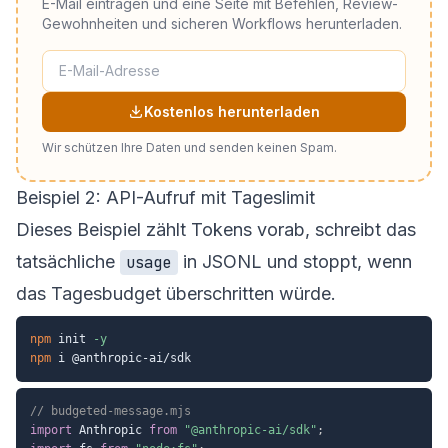
E-Mail eintragen und eine Seite mit Befehlen, Review-
Gewohnheiten und sicheren Workflows herunterladen.
Kostenlos herunterladen
Wir schützen Ihre Daten und senden keinen Spam.
Beispiel 2: API-Aufruf mit Tageslimit
Dieses Beispiel zählt Tokens vorab, schreibt das
tatsächliche
in JSONL und stoppt, wenn
usage
das Tagesbudget überschritten würde.
npm
 init 
-y
npm
// budgeted-message.mjs
import
 Anthropic 
from
"@anthropic-ai/sdk"
;