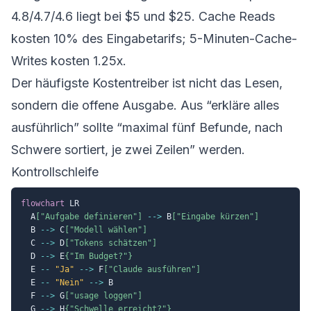
4.8/4.7/4.6 liegt bei $5 und $25. Cache Reads
kosten 10% des Eingabetarifs; 5-Minuten-Cache-
Writes kosten 1.25x.
Der häufigste Kostentreiber ist nicht das Lesen,
sondern die offene Ausgabe. Aus “erkläre alles
ausführlich” sollte “maximal fünf Befunde, nach
Schwere sortiert, je zwei Zeilen” werden.
Kontrollschleife
flowchart
 LR

  A
["Aufgabe definieren"]
-->
 B
["Eingabe kürzen"]
  B 
-->
 C
["Modell wählen"]
  C 
-->
 D
["Tokens schätzen"]
  D 
-->
 E
{"Im Budget?"}
  E 
--
"Ja"
-->
 F
["Claude ausführen"]
  E 
--
"Nein"
-->
 B

  F 
-->
 G
["usage loggen"]
  G 
-->
 H
{"Schwelle erreicht?"}