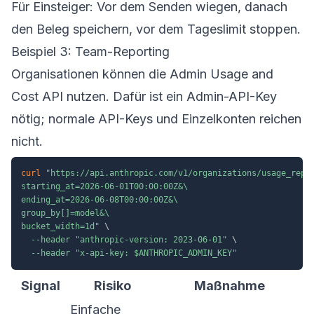
Für Einsteiger: Vor dem Senden wiegen, danach
den Beleg speichern, vor dem Tageslimit stoppen.
Beispiel 3: Team-Reporting
Organisationen können die Admin Usage and
Cost API nutzen. Dafür ist ein Admin-API-Key
nötig; normale API-Keys und Einzelkonten reichen
nicht.
curl
"https://api.anthropic.com/v1/organizations/usage_repor
starting_at=2026-06-01T00:00:00Z&\

ending_at=2026-06-08T00:00:00Z&\

group_by[]=model&\

bucket_width=1d"
\
--header
"anthropic-version: 2023-06-01"
\
--header
"x-api-key: 
$ANTHROPIC_ADMIN_KEY
"
Signal
Risiko
Maßnahme
Einfache