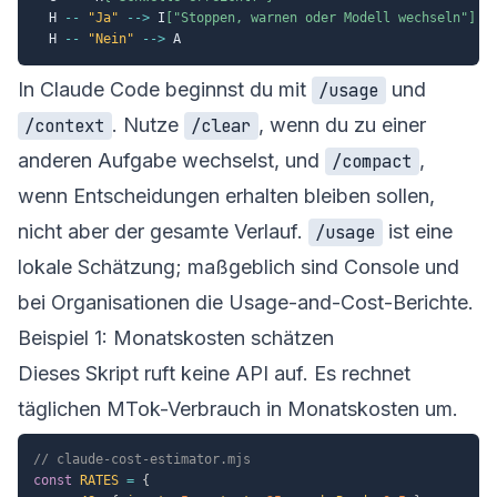
  H 
--
"Ja"
-->
 I
["Stoppen, warnen oder Modell wechseln"]
  H 
--
"Nein"
-->
In Claude Code beginnst du mit
und
/usage
. Nutze
, wenn du zu einer
/context
/clear
anderen Aufgabe wechselst, und
,
/compact
wenn Entscheidungen erhalten bleiben sollen,
nicht aber der gesamte Verlauf.
ist eine
/usage
lokale Schätzung; maßgeblich sind Console und
bei Organisationen die Usage-and-Cost-Berichte.
Beispiel 1: Monatskosten schätzen
Dieses Skript ruft keine API auf. Es rechnet
täglichen MTok-Verbrauch in Monatskosten um.
// claude-cost-estimator.mjs
const
RATES
=
{