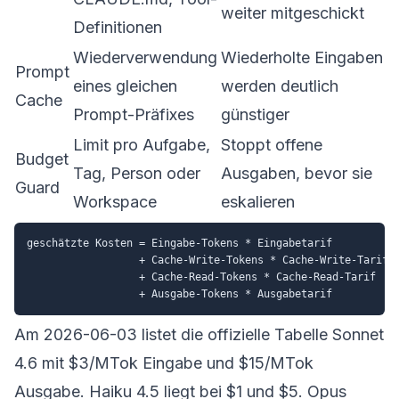
weiter mitgeschickt
Definitionen
Wiederverwendung
Wiederholte Eingaben
Prompt
eines gleichen
werden deutlich
Cache
Prompt-Präfixes
günstiger
Limit pro Aufgabe,
Stoppt offene
Budget
Tag, Person oder
Ausgaben, bevor sie
Guard
Workspace
eskalieren
geschätzte Kosten = Eingabe-Tokens * Eingabetarif

                  + Cache-Write-Tokens * Cache-Write-Tarif

                  + Cache-Read-Tokens * Cache-Read-Tarif

Am 2026-06-03 listet die offizielle Tabelle Sonnet
4.6 mit $3/MTok Eingabe und $15/MTok
Ausgabe. Haiku 4.5 liegt bei $1 und $5. Opus