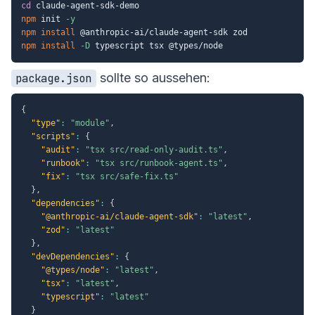
cd
npm
 init 
-y
npm
install
npm
install
-D
sollte so aussehen:
package.json
{
"type"
:
"module"
,
"scripts"
:
{
"audit"
:
"tsx src/read-only-audit.ts"
,
"runbook"
:
"tsx src/runbook-agent.ts"
,
"fix"
:
"tsx src/safe-fix.ts"
}
,
"dependencies"
:
{
"@anthropic-ai/claude-agent-sdk"
:
"latest"
,
"zod"
:
"latest"
}
,
"devDependencies"
:
{
"@types/node"
:
"latest"
,
"tsx"
:
"latest"
,
"typescript"
:
"latest"
}