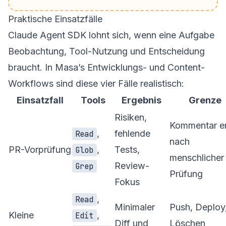
Praktische Einsatzfälle
Claude Agent SDK lohnt sich, wenn eine Aufgabe
Beobachtung, Tool-Nutzung und Entscheidung
braucht. In Masa’s Entwicklungs- und Content-
Workflows sind diese vier Fälle realistisch:
Einsatzfall
Tools
Ergebnis
Grenze
Risiken,
Kommentar er
,
fehlende
Read
nach
PR-Vorprüfung
,
Tests,
Glob
menschlicher
Review-
Grep
Prüfung
Fokus
,
Read
Minimaler
Push, Deploy
Kleine
,
Edit
Diff und
Löschen