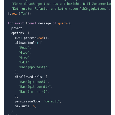
"Führe danach npm test aus und berichte Diff-Zusammenfass
"Kein großer Refactor und keine neuen Abhängigkeiten."
,
]
.
join
(
"\n"
)
;
for
await
(
const
 message 
of
query
(
{
  prompt
,
  options
:
{
    cwd
:
 process
.
cwd
(
)
,
    allowedTools
:
[
"Read"
,
"Glob"
,
"Grep"
,
"Edit"
,
"Bash(npm test)"
,
]
,
    disallowedTools
:
[
"Bash(git push)"
,
"Bash(git commit)"
,
"Bash(rm -rf *)"
,
]
,
    permissionMode
:
"default"
,
    maxTurns
:
6
,
}
,