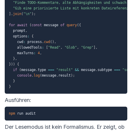
"Finde TODO-Kommentare, alte Abhängigkeiten und schwach g
"Gib eine priorisierte Liste mit konkreten Dateireferenze
]
.
join
(
"\n"
)
;
for
await
(
const
 message 
of
query
(
{
  prompt
,
  options
:
{
    cwd
:
 process
.
cwd
(
)
,
    allowedTools
:
[
"Read"
,
"Glob"
,
"Grep"
]
,
    maxTurns
:
4
,
}
,
}
)
)
{
if
(
message
.
type 
===
"result"
&&
 message
.
subtype 
===
"suc
console
.
log
(
message
.
result
)
;
}
}
Ausführen:
npm
Der Lesemodus ist kein Formalismus. Er zeigt, ob