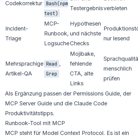
Codekorrektur
Bash(npm
Testergebnis
verbieten
test)
MCP-
Hypothesen
Incident-
Produktionst
Runbook,
und nächste
Triage
nur lesend
Logsuche
Checks
Mojibake,
Sprachqualitä
Mehrsprachige
,
fehlende
Read
menschlich
Artikel-QA
CTA, alte
Grep
prüfen
Links
Als Ergänzung passen der
Permissions Guide
, der
MCP Server Guide
und die
Claude Code
Produktivitätstipps
.
Runbook-Tool mit MCP
MCP steht für Model Context Protocol. Es ist ein