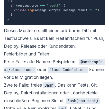
}
)
)
{
if
(
message
.
type 
===
"result"
)
{
console
.
log
(
message
.
subtype
,
 message
.
result 
??
""
)
;
}
}
Dieses Muster erstellt einen prüfbaren Diff mit
Testnachweis. Es ist kein Freifahrtschein für Push,
Deploy, Release oder Kundendaten.
Fehlerbilder und Fallen
Erste Falle: alte Namen. Beispiele mit
@anthropic-
oder
können
ai/claude-code
ClaudeCodeOptions
vor der Migration liegen.
Zweite Falle: freies
. Das kann Tests, Git,
Bash
Deploy, Paketinstallationen oder Löschbefehle
einschließen. Beginnen Sie mit
.
Bash(npm test)
Dritte Falle: kein explizites
. Lokal, CI und
cwd