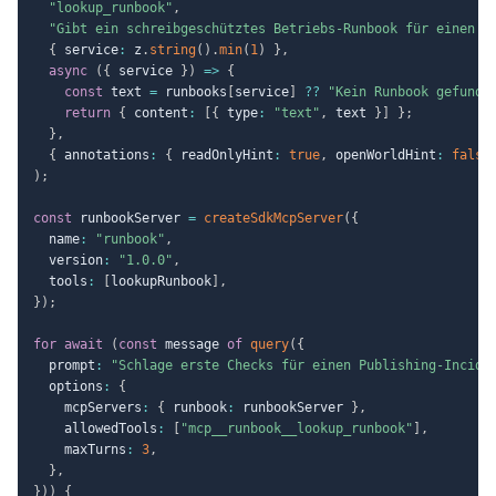
"lookup_runbook"
,
"Gibt ein schreibgeschütztes Betriebs-Runbook für einen S
{
 service
:
 z
.
string
(
)
.
min
(
1
)
}
,
async
(
{
 service 
}
)
=>
{
const
 text 
=
 runbooks
[
service
]
??
"Kein Runbook gefunde
return
{
 content
:
[
{
 type
:
"text"
,
 text 
}
]
}
;
}
,
{
 annotations
:
{
 readOnlyHint
:
true
,
 openWorldHint
:
false
)
;
const
 runbookServer 
=
createSdkMcpServer
(
{
  name
:
"runbook"
,
  version
:
"1.0.0"
,
  tools
:
[
lookupRunbook
]
,
}
)
;
for
await
(
const
 message 
of
query
(
{
  prompt
:
"Schlage erste Checks für einen Publishing-Incide
  options
:
{
    mcpServers
:
{
 runbook
:
 runbookServer 
}
,
    allowedTools
:
[
"mcp__runbook__lookup_runbook"
]
,
    maxTurns
:
3
,
}
,
}
)
)
{