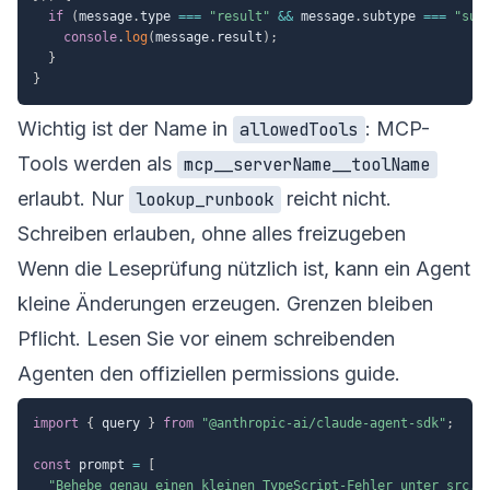
if
(
message
.
type 
===
"result"
&&
 message
.
subtype 
===
"suc
console
.
log
(
message
.
result
)
;
}
}
Wichtig ist der Name in
: MCP-
allowedTools
Tools werden als
mcp__serverName__toolName
erlaubt. Nur
reicht nicht.
lookup_runbook
Schreiben erlauben, ohne alles freizugeben
Wenn die Leseprüfung nützlich ist, kann ein Agent
kleine Änderungen erzeugen. Grenzen bleiben
Pflicht. Lesen Sie vor einem schreibenden
Agenten den offiziellen
permissions guide
.
import
{
 query 
}
from
"@anthropic-ai/claude-agent-sdk"
;
const
 prompt 
=
[
"Behebe genau einen kleinen TypeScript-Fehler unter src."