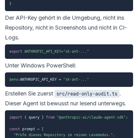
}
Der API-Key gehört in die Umgebung, nicht ins
Repository, nicht in Screenshots und nicht in CI-
Logs.
export
ANTHROPIC_API_KEY
=
"sk-ant-..."
Unter Windows PowerShell:
$env
:ANTHROPIC_API_KEY = 
"sk-ant-..."
Erstellen Sie zuerst
.
src/read-only-audit.ts
Dieser Agent ist bewusst nur lesend unterwegs.
import
{
 query 
}
from
"@anthropic-ai/claude-agent-sdk"
;
const
 prompt 
=
[
"Prüfe dieses Repository im reinen Lesemodus."
,