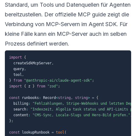
Standard, um Tools und Datenquellen für Agenten
bereitzustellen. Der offizielle
MCP guide
zeigt die
Verbindung von MCP-Servern im Agent SDK. Für
kleine Fälle kann ein MCP-Server auch im selben
Prozess definiert werden.
import
{
  createSdkMcpServer
,
  query
,
  tool
,
}
from
"@anthropic-ai/claude-agent-sdk"
;
import
{
 z 
}
from
"zod"
;
const
 runbooks
:
 Record
<
string
,
string
>
=
{
  billing
:
"Fehlzahlungen, Stripe-Webhooks und letzten Depl
  search
:
"Indexzeit, Algolia task status und API-Limits pr
  content
:
"CMS-Sync, Locale-Slugs und Hero-Bild prüfen."
,
}
;
const
 lookupRunbook 
=
tool
(